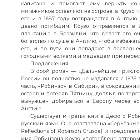
капитана и помогают ему вернуть ко
мятежников оставляют на острове, а Крузо п
его и в 1687 году возвращается в Англию
☓
давно погибшим. Крузо отправляется в 
плантацию в Бразилии, что делает его оч
богатство по суше в Англию, чтобы избежа
его, и по пути они попадают в последне
голодными волками и медведем при перес
Продолжения
Второй роман — «Дальнейшие приключ
России он полностью не издавался с 1935 п
часть, «Робинзон в Сибири», в сокращении
остров и потеряв Пятницу, доплыл по тор
вынужден добираться в Европу через вс
Англию.
Существует и третья книга Дефо о Роб
русский язык. Она озаглавлена «Серьёзные
Reflections of Robinson Crusoe) и представ
имя Робинзона Крузо употреблено автором