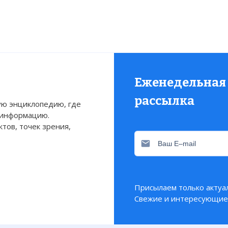
Еженедельная
рассылка
ю энциклопедию, где
 информацию.
тов, точек зрения,
Присылаем только актуа
Свежие и интересующие 