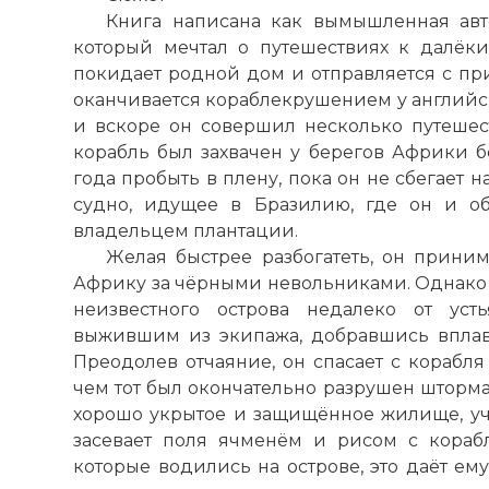
Книга написана как вымышленная авт
который мечтал о путешествиях к далёки
покидает родной дом и отправляется с пр
оканчивается кораблекрушением у английски
и вскоре он совершил несколько путешес
корабль был захвачен у берегов Африки 
года пробыть в плену, пока он не сбегает н
судно, идущее в Бразилию, где он и об
владельцем плантации.
Желая быстрее разбогатеть, он приним
Африку за чёрными невольниками. Однако к
неизвестного острова недалеко от уст
выжившим из экипажа, добравшись вплавь
Преодолев отчаяние, он спасает с корабл
чем тот был окончательно разрушен шторма
хорошо укрытое и защищённое жилище, учи
засевает поля ячменём и рисом с корабл
которые водились на острове, это даёт ем