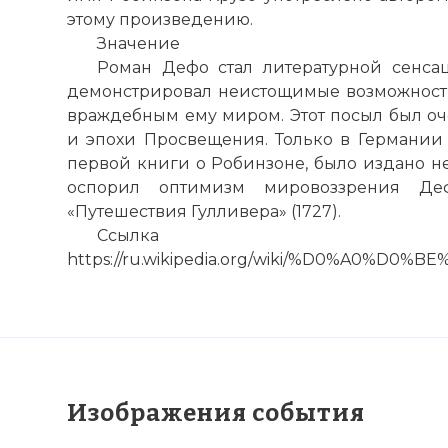
этому произведению.
Значение
Роман Дефо стал литературной сенс
демонстрировал неистощимые возможности
враждебным ему миром. Этот посыл был оч
и эпохи Просвещения. Только в Германии 
первой книги о Робинзоне, было издано н
оспорил оптимизм мировоззрения Де
«Путешествия Гулливера» (1727).
Ссылка н
https://ru.wikipedia.org/wiki/%D0%A
Изображения события
Крузо сп
Фото ста