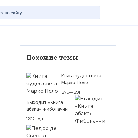
Похожие темы
Книга чудес света
Марко Поло
1276—1291
Выходит «Книга
абака» Фибоначчи
1202 год