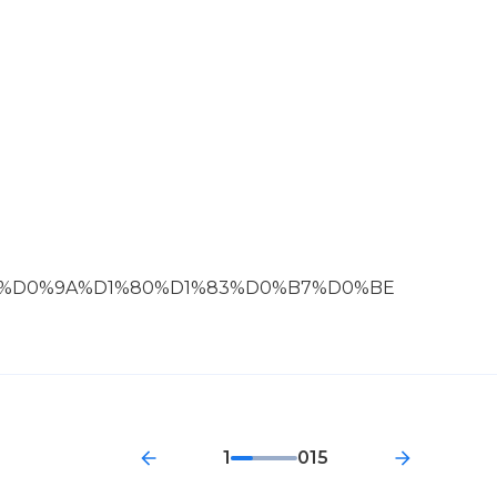
BD_%D0%9A%D1%80%D1%83%D0%B7%D0%BE
1
015