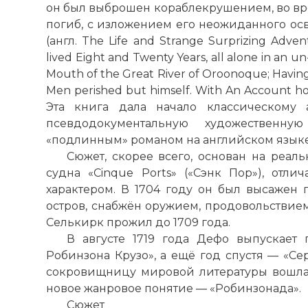
он был выброшен кораблекрушением, во вре
погиб, с изложением его неожиданного о
(англ. The Life and Strange Surprizing Adven
lived Eight and Twenty Years, all alone in an u
Mouth of the Great River of Oroonoque; Having
Men perished but himself. With An Account how 
Эта книга дала начало классическому
псевдодокументальную художественн
«подлинным» романом на английском языке
Сюжет, скорее всего, основан на реал
судна «Cinque Ports» («Сэнк Пор»), от
характером. В 1704 году он был высажен
остров, снабжён оружием, продовольствием
Селькирк прожил до 1709 года.
В августе 1719 года Дефо выпускае
Робинзона Крузо», а ещё год спустя — «С
сокровищницу мировой литературы вошла
новое жанровое понятие — «Робинзонада».
Сюжет