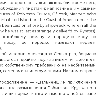
мя которого весь экипаж корабля, кроме него,
свобождения пиратами; написанные им самим»
tures of Robinson Crusoe, Of York, Mariner: Who
n-inhabited Island on the Coast of America, near the
 been cast on Shore by Shipwreck, wherein all the
he was at last as strangely deliver'd by Pyrates).
 английскому роману и породила моду на
ую прозу; её нередко называют первым
.
ьной истории Александра Селькирка, боцмана
личавшегося крайне неуживчивым и склочным
 по собственному требованию на необитаемый
, семенами и инструментами. На этом острове
т продолжение — «Дальнейшие приключения
ерьезные размышления Робинзона Крузо», но в
 лишь первая книга и именно с ней связано