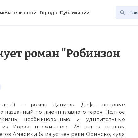
мечательности
Города
Публикации
кует роман "Робинзон
 Crusoe) — роман Даниэля Дефо, впервые
ко названный по имени главного героя. Полное
«Жизнь, необыкновенные и удивительные
а из Йорка, прожившего 28 лет в полном
егов Америки близ устьев реки Ориноко, куда