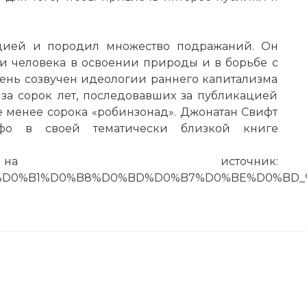
ацией и породил множество подражаний. Он
 человека в освоении природы и в борьбе с
ень созвучен идеологии раннего капитализма
за сорок лет, последовавших за публикацией
е менее сорока «робинзонад». Джонатан Свифт
фо в своей тематически близкой книге
а источник:
0%D0%BE%D0%B1%D0%B8%D0%BD%D0%B7%D0%BE%D0%
асает Пятницу
тьи: