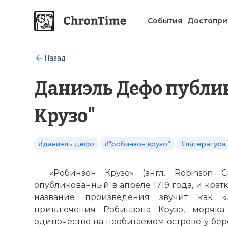
События
Достопри
Назад
Даниэль Дефо публи
Крузо"
#даниэль дефо
#“робинзон крузо”
#литература
«Робинзон Крузо» (англ. Robinson
опубликованный в апреле 1719 года, и крат
название произведения звучит как 
приключения Робинзона Крузо, моряк
одиночестве на необитаемом острове у бер