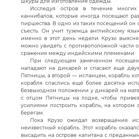
шкуры для изготовления одежды.
Исследуя остров в течение многих
каннибалов, которые иногда посещают ра
пиршества. В одно из таких посещений он 
съесть. Он учит туземца английскому язык
именно в этот день недели. Крузо выясня
можно увидеть с противоположной части ос
сражения между индейскими племенами.
При следующем замеченном посещен
нападают на дикарей и спасают ещё двух
Пятницы, а второй — испанцем, корабль ко
корабля спаслись ещё более десятка исп
безвыходном положении у дикарей на мате
с отцом Пятницы на лодке, чтобы приве
усилиями построить корабль, на котором
берегам.
Пока Крузо ожидал возвращения ис
неизвестный корабль. Этот корабль оказал
высадить на острове капитана с преданны