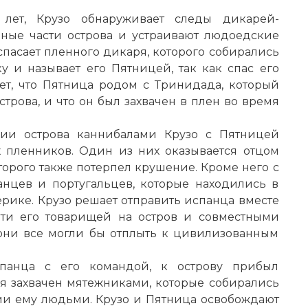
 лет, Крузо обнаруживает следы дикарей-
зные части острова и устраивают людоедские
спасает пленного дикаря, которого собирались
у и называет его Пятницей, так как спас его
ет, что Пятница родом с Тринидада, который
трова, и что он был захвачен в плен во время
ии острова каннибалами Крузо с Пятницей
 пленников. Один из них оказывается отцом
торого также потерпел крушение. Кроме него с
анцев и португальцев, которые находились в
рике. Крузо решает отправить испанца вместе
зти его товарищей на остров и совместными
 они все могли бы отплыть к цивилизованным
панца с его командой, к острову прибыл
ся захвачен мятежниками, которые собирались
ми ему людьми. Крузо и Пятница освобождают