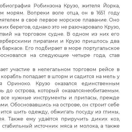
обиография Робинзона Крузо, жителя Йорка,
м морям. Вопреки воле отца, он в 1651 году
иятелем в своё первое морское плавание. Оно
х берегов, однако это не разочаровало Крузо,
твий на торговом судне. В одном из них его
берберскими пиратами и Крузо пришлось два
а баркасе. Его подбирает в море португальское
основался на следующие четыре года, став
ает участие в нелегальном торговом рейсе в
орабль попадает в шторм и садится на мель у
ья Ориноко. Крузо оказался единственным
 до острова, который оказалсянеобитаемым.
я все нужные инструменты и припасы, прежде
ми. Обосновавшись на острове, он строит себе
тся шить одежду, обжигать посуду из глины,
я. Также ему удаётся приручить диких коз,
у стабильный источник мяса и молока, а также