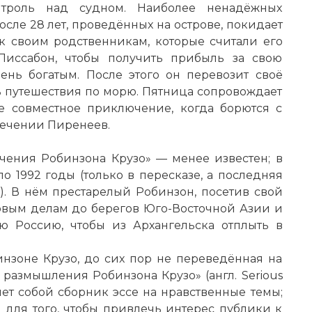
нтроль над судном. Наиболее ненадёжных
осле 28 лет, проведённых на острове, покидает
 к своим родственникам, которые считали его
Лиссабон, чтобы получить прибыль за свою
ень богатым. После этого он перевозит своё
ть путешествия по морю. Пятница сопровождает
е совместное приключение, когда борются с
ечении Пиренеев.
ения Робинзона Крузо» — менее известен; в
о 1992 годы (только в пересказе, а последняя
). В нём престарелый Робинзон, посетив свой
говым делам до берегов Юго-Восточной Азии и
ю Россию, чтобы из Архангельска отплыть в
инзоне Крузо, до сих пор не переведённая на
 размышления Робинзона Крузо» (англ. Serious
ляет собой сборник эссе на нравственные темы;
 для того, чтобы привлечь интерес публики к