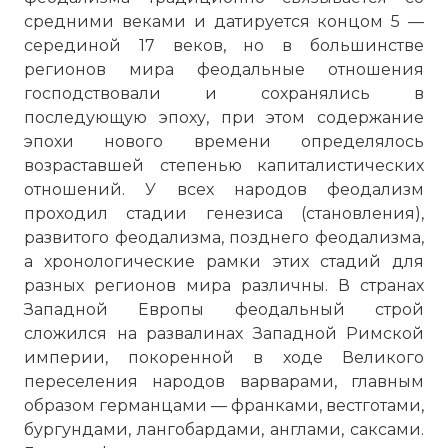
средними веками и датируется концом 5 —
серединой 17 веков, но в большинстве
регионов мира феодальные отношения
господствовали и сохранялись в
последующую эпоху, при этом содержание
эпохи нового времени определялось
возраставшей степенью капиталистических
Вернуться в статью:
Cословно-классовая струк
отношений. У всех народов феодализм
проходил стадии генезиса (становления),
развитого феодализма, позднего феодализма,
а хронологические рамки этих стадий для
разных регионов мира различны. В странах
Западной Европы феодальный строй
сложился на развалинах Западной Римской
империи, покоренной в ходе Великого
переселения народов варварами, главным
образом германцами — франками, вестготами,
бургундами, лангобардами, англами, саксами.