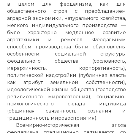
в целом для феодализма, как для
общественного строя с преобладанием
аграрной экономики, натурального хозяйства,
мелкого индивидуального производства —
было характерно медленное развитие
агротехники и ремесел. Феодальным
способом производства были обусловлены
особенности: социальной структуры
Феодализм на Руси
феодального общества (сословность,
Имя:
иерархичность, корпоративность),
политической надстройки (публичная власть
Комментарий:
как атрибут земельной собственности),
идеологической жизни общества (господство
религиозного мировоззрения), социально-
Проверочный код:
психологического склада индивида
(общинная связанность сознания и
традиционность мировосприятия).
Всемирно-историческая эпоха
феодализма традиционно связывается со