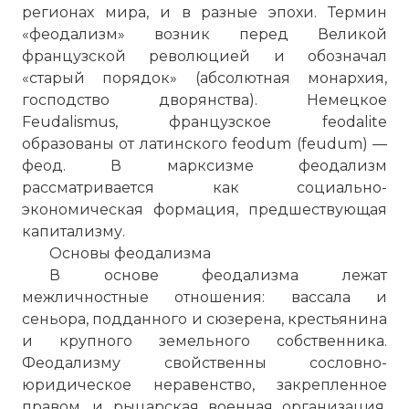
регионах мира, и в разные эпохи. Термин
«феодализм» возник перед Великой
французской революцией и обозначал
«старый порядок» (абсолютная монархия,
господство дворянства). Немецкое
Feudalismus, французское feodalite
образованы от латинского feodum (feudum) —
феод. В марксизме феодализм
рассматривается как социально-
экономическая формация, предшествующая
капитализму.
Основы феодализма
В основе феодализма лежат
межличностные отношения: вассала и
сеньора, подданного и сюзерена, крестьянина
и крупного земельного собственника.
Феодализму свойственны сословно-
юридическое неравенство, закрепленное
правом, и рыцарская военная организация.