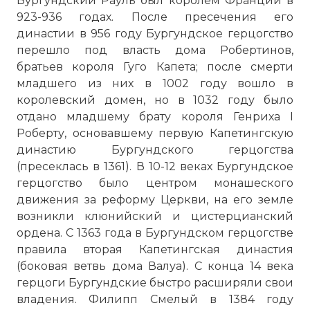
Бургундский Рауль был королём Франции в
923-936 годах. После пресечения его
династии в 956 году Бургундское герцогство
перешло под власть дома Робертинов,
братьев короля Гуго Капета; после смерти
младшего из них в 1002 году вошло в
королевский домен, но в 1032 году было
отдано младшему брату короля Генриха I
Роберту, основавшему первую Капетингскую
династию Бургундского герцогства
(пресеклась в 1361). В 10-12 веках Бургундское
герцогство было центром монашеского
движения за реформу Церкви, на его земле
возникли клюнийский и цистерцианский
ордена. С 1363 года в Бургундском герцогстве
правила вторая Капетингская династия
(боковая ветвь дома Валуа). С конца 14 века
герцоги Бургундские быстро расширяли свои
владения. Филипп Смелый в 1384 году