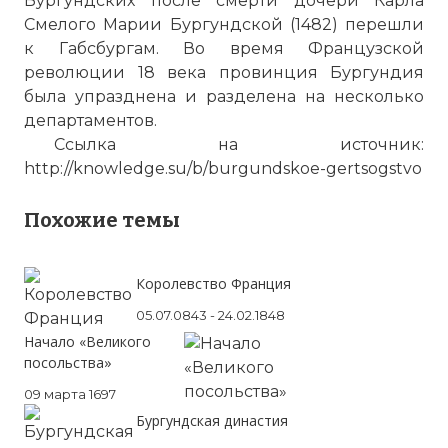
Бургундских после смерти дочери Карла
Смелого Марии Бургундской (1482) перешли
к Габсбургам. Во время Французской
революции 18 века провинция Бургундия
была упразднена и разделена на несколько
департаментов.
Ссылка на источник:
http://knowledge.su/b/burgundskoe-gertsogstvo
Похожие темы
☓
Королевство Франция
05.07.0843 - 24.02.1848
Начало «Великого
посольства»
09 марта 1697
Бургундская династия