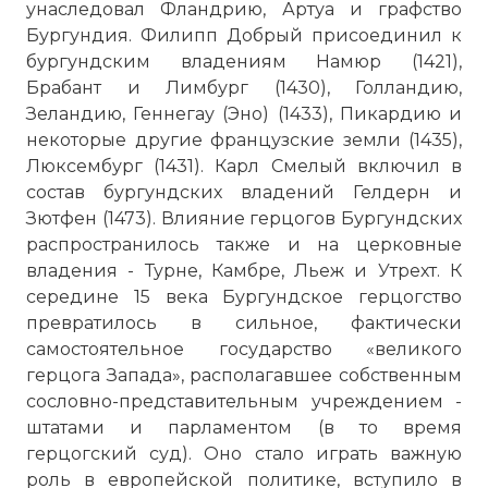
унаследовал Фландрию, Артуа и графство
Бургундия. Филипп Добрый присоединил к
бургундским владениям Намюр (1421),
Брабант и Лимбург (1430), Голландию,
Зеландию, Геннегау (Эно) (1433), Пикардию и
некоторые другие французские земли (1435),
Люксембург (1431). Карл Смелый включил в
состав бургундских владений Гелдерн и
Зютфен (1473). Влияние герцогов Бургундских
распространилось также и на церковные
владения - Турне, Камбре, Льеж и Утрехт. К
середине 15 века Бургундское герцогство
превратилось в сильное, фактически
самостоятельное государство «великого
герцога Запада», располагавшее собственным
сословно-представительным учреждением -
штатами и парламентом (в то время
герцогский суд). Оно стало играть важную
роль в европейской политике, вступило в