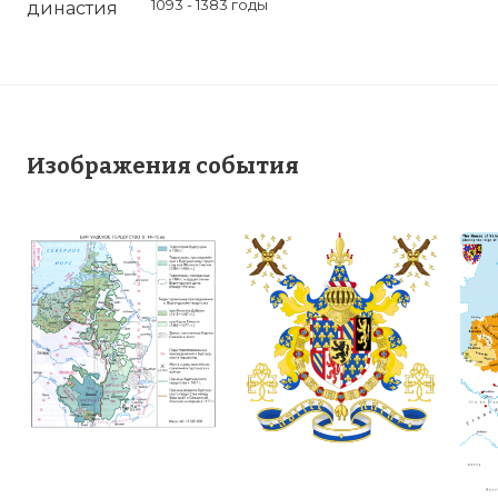
1093 - 1383 годы
Изображения события
Бургундские графства в IX веке
Фото статьи: