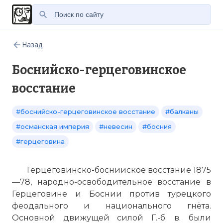
Назад
Боснийско-герцеговинское
восстание
#боснийско-герцеговинское восстание
#балканы
#османская империя
#невесин
#босния
#герцеговина
Герцеговинско-боснииское восстание 1875
—78, народно-освободительное восстание в
Герцеговине и Боснии против турецкого
феодального и национального гнёта.
Основной движущей силой Г.-б. в. были