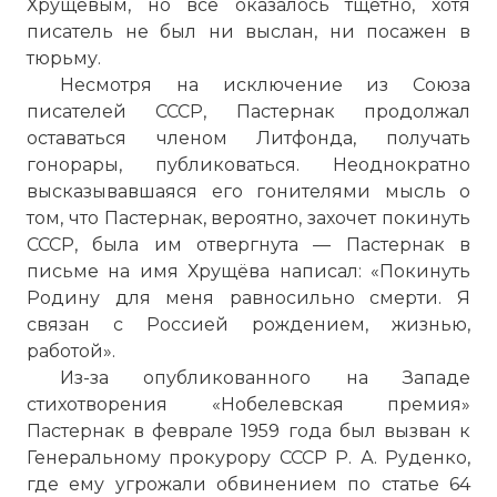
Хрущёвым, но всё оказалось тщетно, хотя
писатель не был ни выслан, ни посажен в
тюрьму.
Несмотря на исключение из Союза
писателей СССР, Пастернак продолжал
оставаться членом Литфонда, получать
гонорары, публиковаться. Неоднократно
высказывавшаяся его гонителями мысль о
том, что Пастернак, вероятно, захочет покинуть
СССР, была им отвергнута — Пастернак в
письме на имя Хрущёва написал: «Покинуть
Родину для меня равносильно смерти. Я
связан с Россией рождением, жизнью,
работой».
Из-за опубликованного на Западе
стихотворения «Нобелевская премия»
Пастернак в феврале 1959 года был вызван к
Генеральному прокурору СССР Р. А. Руденко,
где ему угрожали обвинением по статье 64