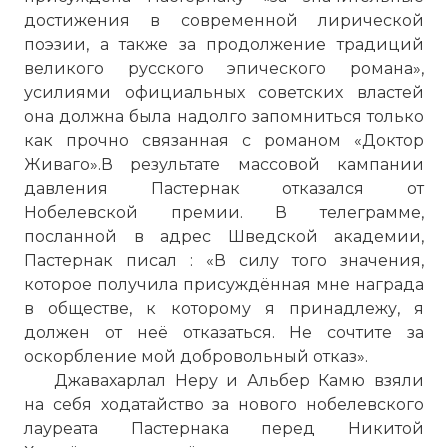
Стокгольм, 1958, вручение Нобелевской преми
достижения в современной лирической
Имя:
поэзии, а также за продолжение традиций
великого русского эпического романа»,
Комментарий:
усилиями официальных советских властей
она должна была надолго запомниться только
Проверочный код:
как прочно связанная с романом «Доктор
Живаго».В результате массовой кампании
давления Пастернак отказался от
Нобелевской премии. В телеграмме,
посланной в адрес Шведской академии,
Пастернак писал : «В силу того значения,
которое получила присуждённая мне награда
в обществе, к которому я принадлежу, я
должен от неё отказаться. Не сочтите за
оскорбление мой добровольный отказ».
Джавахарлал Неру и Альбер Камю взяли
на себя ходатайство за нового нобелевского
Вернуться в статью:
Борис Пастернак стал лау
лауреата Пастернака перед Никитой
литературе