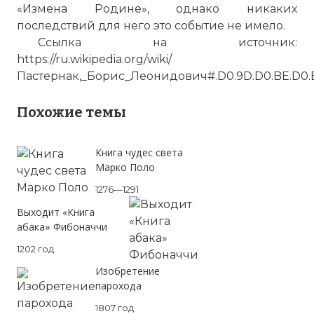
«Измена Родине», однако никаких
последствий для него это событие не имело.
Ссылка на источник:
https://ru.wikipedia.org/wiki/
Пастернак,_Борис_Леонидович#.D0.9D.D0.BE.D0.B1.D
Похожие темы
Книга чудес света
Марко Поло
1276—1291
Выходит «Книга
абака» Фибоначчи
1202 год
Изобретение
парохода
1807 год