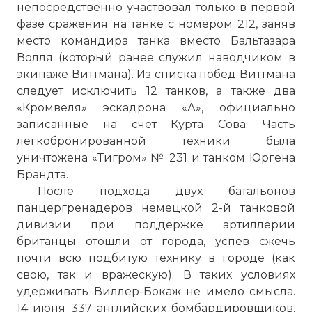
непосредственно участвовал только в первой
фазе сражения на танке с номером 212, заняв
место командира танка вместо Бальтазара
Волля (который ранее служил наводчиком в
экипаже Виттмана). Из списка побед Виттмана
следует исключить 12 танков, а также два
«Кромвеля» эскадрона «А», официально
записанные на счет Курта Сова. Часть
легкобронированной техники была
уничтожена «Тигром» № 231 и танком Юргена
Брандта.
После подхода двух батальонов
панцергренадеров немецкой 2-й танковой
дивизии при поддержке артиллерии
британцы отошли от города, успев сжечь
почти всю подбитую технику в городе (как
свою, так и вражескую). В таких условиях
удерживать Виллер-Бокаж не имело смысла.
14 июня 337 английских бомбардировщиков,