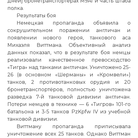
дней] бронетранспортёрах M9A1 и часть штаба
полка.
Результаты боя
Немецкая пропаганда объявила о
сокрушительном поражении англичан и
появлении нового героя, танкового аса
Михаэля Виттмана. Объективный анализ
данных показал, что в результате боя немцы
реализовали качественное превосходство
«Тигра» над танками англичан. Уничтожено 25-
26 (в основном «Шерманы» и «Кромвели»)
танков, 2 противотанковых орудия и 20
бронетранспортёров, полностью уничтожена
разведка 7-й танковой дивизии англичан.
Потери немцев в технике — 6 «Тигров» 101-го
батальона и 3-5 танков PzKpfw IV из учебной
танковой дивизии.
Виттману пропаганда приписывала
уничтожение всех 25 танков. Однако Виттман