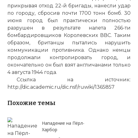
прикрывая отход 22-й бригады, нанесли удар
по городу, сбросив почти 1700 тонн бомб. 30
июня город был практически полностью
разрушен в результате налета 266-ти
бомбардировщиков Королевских ВВС. Таким
образом, британцы пытались нарушить
коммуникации противника. Однако немцы
продолжали контролировать город, и
☓
окончательно он был взят англичанами только
4 августа 1944 года.
Ссылка на источник:
http://dic.academic.ru/dic.nsf/ruwiki/1365857
Схема расстановки сил.
Похожие темы
Фото статьи:
Нападение на Пёрл-
Харбор