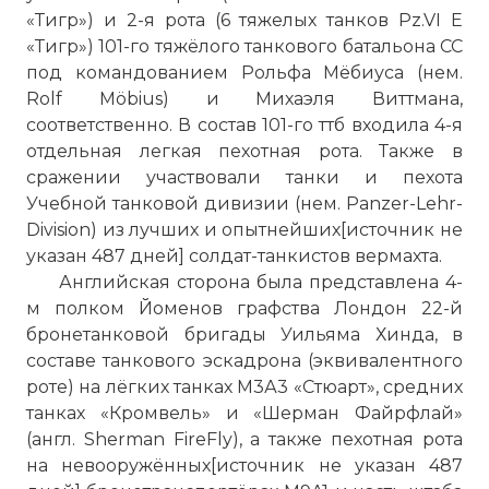
«Тигр») и 2-я рота (6 тяжелых танков Pz.VI E
«Тигр») 101-го тяжёлого танкового батальона СС
под командованием Рольфа Мёбиуса (нем.
Rolf Möbius) и Михаэля Виттмана,
соответственно. В состав 101-го ттб входила 4-я
отдельная легкая пехотная рота. Также в
сражении участвовали танки и пехота
Учебной танковой дивизии (нем. Panzer-Lehr-
Division) из лучших и опытнейших[источник не
указан 487 дней] солдат-танкистов вермахта.
Английская сторона была представлена 4-
м полком Йоменов графства Лондон 22-й
бронетанковой бригады Уильяма Хинда, в
составе танкового эскадрона (эквивалентного
роте) на лёгких танках М3А3 «Стюарт», средних
танках «Кромвель» и «Шерман Файрфлай»
(англ. Sherman FireFly), а также пехотная рота
на невооружённых[источник не указан 487