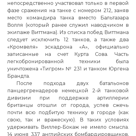
непосредственно участвовал только в первой
фазе сражения на танке с номером 212, заняв
место командира танка вместо Бальтазара
Волля (который ранее служил наводчиком в
экипаже Виттмана). Из списка побед Виттмана
следует исключить 12 танков, а также два
«Кромвеля» эскадрона «А», официально
записанные на счет Курта Сова. Часть
легкобронированной техники была
уничтожена «Тигром» № 231 и танком Юргена
Брандта.
После подхода двух батальонов
панцергренадеров немецкой 2-й танковой
дивизии при поддержке артиллерии
британцы отошли от города, успев сжечь
почти всю подбитую технику в городе (как
свою, так и вражескую). В таких условиях
удерживать Виллер-Бокаж не имело смысла.
14 июня 337 английских бомбардировщиков,