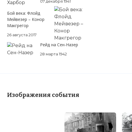
07 декабря 1941
Бой века: Флойд
Мейвезер – Конор
Макгрегор
☓
26 августа 2017
Рейд на Сен-Назер
28 марта 1942
Изображения события
Утром 13 июня сильная боевая группа
британской 7-й бронетанковой дивизии
нащупала брешь в растянутой линии
обороны немцев, и начав наступление