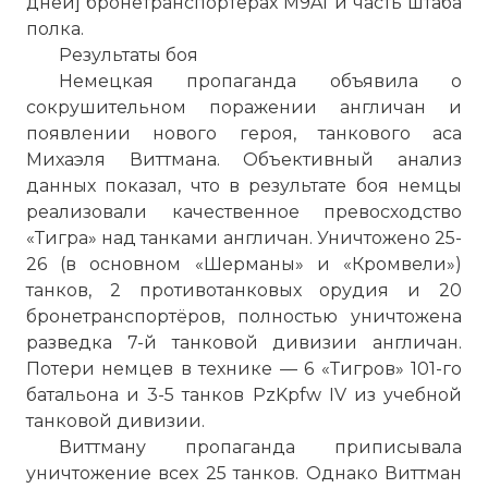
дней] бронетранспортёрах M9A1 и часть штаба
полка.
Результаты боя
Немецкая пропаганда объявила о
сокрушительном поражении англичан и
появлении нового героя, танкового аса
Михаэля Виттмана. Объективный анализ
данных показал, что в результате боя немцы
реализовали качественное превосходство
«Тигра» над танками англичан. Уничтожено 25-
26 (в основном «Шерманы» и «Кромвели»)
танков, 2 противотанковых орудия и 20
бронетранспортёров, полностью уничтожена
разведка 7-й танковой дивизии англичан.
Потери немцев в технике — 6 «Тигров» 101-го
батальона и 3-5 танков PzKpfw IV из учебной
танковой дивизии.
Виттману пропаганда приписывала
уничтожение всех 25 танков. Однако Виттман