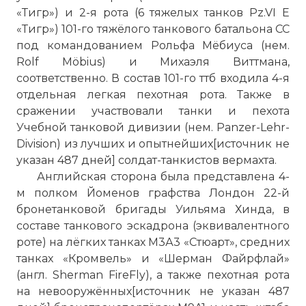
«Тигр») и 2-я рота (6 тяжелых танков Pz.VI E
«Тигр») 101-го тяжёлого танкового батальона СС
под командованием Рольфа Мёбиуса (нем.
Rolf Möbius) и Михаэля Виттмана,
соответственно. В состав 101-го ттб входила 4-я
отдельная легкая пехотная рота. Также в
сражении участвовали танки и пехота
Учебной танковой дивизии (нем. Panzer-Lehr-
Division) из лучших и опытнейших[источник не
указан 487 дней] солдат-танкистов вермахта.
Английская сторона была представлена 4-
м полком Йоменов графства Лондон 22-й
бронетанковой бригады Уильяма Хинда, в
составе танкового эскадрона (эквивалентного
роте) на лёгких танках М3А3 «Стюарт», средних
танках «Кромвель» и «Шерман Файрфлай»
(англ. Sherman FireFly), а также пехотная рота
на невооружённых[источник не указан 487