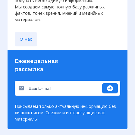
получать необходимую информацию.
оказать сопротивление войскам
Мы создаем самую полную базу различных
Монтгомери в этом районе.
фактов, точек зрения, мнений и медийных
Фото статьи:
материалов.
О нас
Еженедельная
рассылка
Присылаем только актуальную информацию без
лишних писем. Свежие и интересующие вас
материалы.