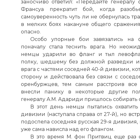
заносчиво ответил: «Передайте генералу 
Франсуа прекратит бой, когда разобье
самоуверенность чуть ли не обернулась тр
в мелких боях накануне общего сражения
опасно.
Особо упорные бои завязались на ф
поначалу стала теснить врага. Но неож
немцы ударили во фланг и тыл левофла
полку, шедшему без должной разведки и
врага с частями соседней 40-й дивизии, ко
сторону и действовала без связи с сосед
оренбуржцев, тем самым расстроив все 
внесли панику в некоторые другие по
генералу А.М. Адариди пришлось собирать 
В этот день немцы пытались охватить
дивизии (наступала справа от 27-й), но вст
подоспела соседняя русская 29-я дивизия,
уже сама нависла над его флангом.
В это время М. фон Притвиц еще раз от