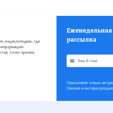
Еженедельная
рассылка
ю энциклопедию, где
 информацию.
тов, точек зрения,
Присылаем только актуа
Свежие и интересующие 
ллупенене братская могила была первоначально ус