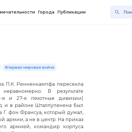
мечательности
Города
Публикации
#первая мировая война
ла П.К. Ренненкампфа пересекла
 неравномерно. В результате
-я и 27-я пехотные дивизии)
д и в районе Шталлупенена был
 Г. фон Франсуа, который думал,
й армии, а не в центр. На приказ
его армией, командир корпуса