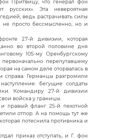
фон Притвицу, что генерал фон
т русских». Эта невероятная
агедией, ведь растрачивать силы
 не просто бессмысленно, но и
ронте 27-й дивизии, которая
иданно во второй половине дня
нговому 105-му Оренбургскому
 первоначально перепутавшему
торая на самом деле оторвалась в
ом справа. Германцы разгромили
наступление: бегущие солдаты
лки. Командиру 27-й дивизии
свои войска у границы.
 и правый фланг 25-й пехотной
ретили отпор. А на помощь тут же
 которая потеснила противника и
дал приказ отступать, и Г. фон