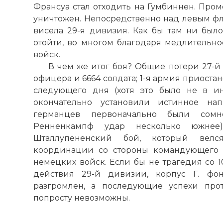
Франсуа стал отходить на Гумбиннен. Пром
уничтожен. Непосредственно над левым фл
висела 29-я дивизия. Как бы там ни было
отойти, во многом благодаря медлительно
войск.
В чем же итог боя? Общие потери 27-й
офицера и 6664 солдата; 1-я армия приост
следующего дня (хотя это было не в ин
окончательно установили истинное на
германцев первоначально были сомн
Ренненкампф удар несколько южнее
Шталлупененский бой, который вел
координации со стороны командующего а
немецких войск. Если бы не трагедия со 
действия 29-й дивизии, корпус Г. фо
разгромлен, а последующие успехи прот
попросту невозможны.