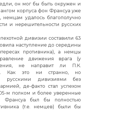
едли, он мог бы быть окружен и
ангом корпуса фон Франсуа уже
, немцам удалось благополучно
сти и нерешительности русских
 пехотной дивизии составили 63
ановила наступление до середины
тересах противника), а немцы
правление движения врага (у
ения, не направит ли П.К.
). Как это ни странно, но
ся русскими дивизиями без
рмией, де-факто стал успехом
105-м полком и более уверенные
н Франсуа был бы полностью
ивника (т.е. немцев) были бы