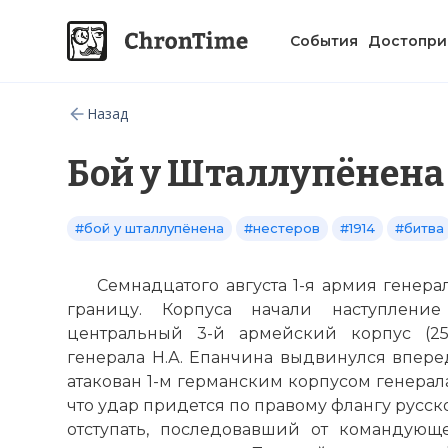
События
Достопри
Назад
Бой у Шталлупёнена
#бой у шталлупёнена
#нестеров
#1914
#битва
Семнадцатого августа 1-я армия генера
границу. Корпуса начали наступление
центральный 3-й армейский корпус (25
генерала Н.А. Епанчина выдвинулся впере
атакован 1-м германским корпусом генерала
что удар придется по правому флангу русско
отступать, последовавший от командующ