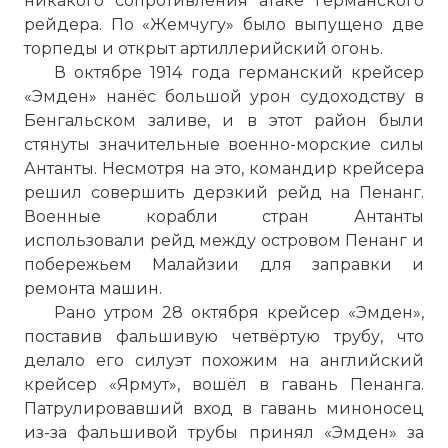
никакого сопротивления атаке германского
рейдера. По «Жемчугу» было выпущено две
торпеды и открыт артиллерийский огонь.
В октябре 1914 года германский крейсер
«Эмден» нанёс большой урон судоходству в
Бенгальском заливе, и в этот район были
стянуты значительные военно-морские силы
Антанты. Несмотря на это, командир крейсера
решил совершить дерзкий рейд на Пенанг.
Военные корабли стран Антанты
использовали рейд между островом Пенанг и
побережьем Малайзии для заправки и
ремонта машин.
Рано утром 28 октября крейсер «Эмден»,
поставив фальшивую четвёртую трубу, что
делало его силуэт похожим на английский
крейсер «Ярмут», вошёл в гавань Пенанга.
Патрулировавший вход в гавань миноносец
из-за фальшивой трубы принял «Эмден» за