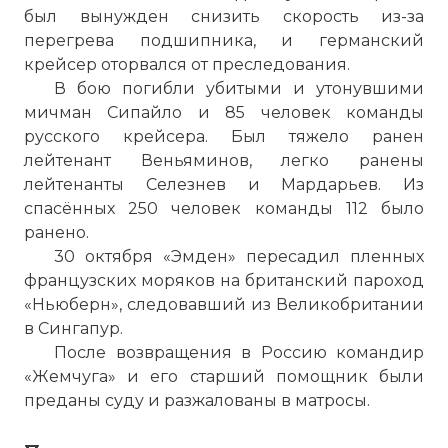
был вынужден снизить скорость из-за
перегрева подшипника, и германский
крейсер оторвался от преследования.
В бою погибли убитыми и утонувшими
мичман Сипайло и 85 человек команды
русского крейсера. Был тяжело ранен
лейтенант Веньяминов, легко ранены
лейтенанты Селезнев и Мардарьев. Из
спасённых 250 человек команды 112 было
ранено.
30 октября «Эмден» пересадил пленных
французских моряков на британский пароход
«Ньюберн», следовавший из Великобритании
в Сингапур.
После возвращения в Россию командир
☓
«Жемчуга» и его старший помощник были
преданы суду и разжалованы в матросы.