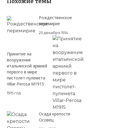
Похожие темы
Рождественское
перемирие
25 декабря 1914
Рисунок крейсера "Эмден" во время боя
вПенанге (ныне - Малайзия)..
Принятие на
Фото статьи:
вооружение
итальянской армией
первого в мире
пистолет-пулемета
Villar-Perosa M1915
1915 год
Осада крепости
Осовец