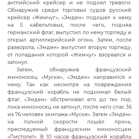
английский крейсер и не поднял тревоги.
Обнаружив среди торговых судов русский
крейсер «Жемчуг», «Эмден» подошёл к нему
на 5 кабельтовых, после чего, подняв
германский флаг, выпустил по нему торпеду и
открыл артиллерийский огонь. Затем, после
разворота, «Эмден» выпустил вторую торпеду,
от попадания которой «Жемчуг» взорвался и
затонул.
Затем, обнаружив французский
миноносец «Муске», «Эмден» направился к
нему. Так как несмотря на повреждения
французский корабль не поднимал белый
флаг, «Эмден» обстреливал его до тех пор,
пока миноносец не затонул, после чего спас 36
из 76 человек экипажа «Муске». Затем «Эмден»
на полной скорости пошёл прочь,
преследуемый французским миноносцем
«Пистолет». В 10 часов французский корабль