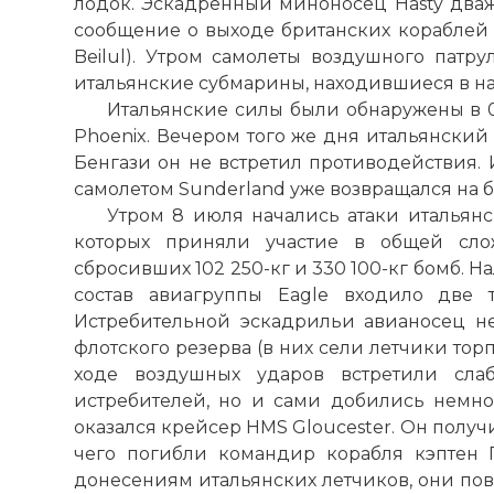
лодок. Эскадренный миноносец Hasty два
сообщение о выходе британских кораблей
Beilul). Утром самолеты воздушного патр
итальянские субмарины, находившиеся в 
Итальянские силы были обнаружены в 0
Phoenix. Вечером того же дня итальянский
Бенгази он не встретил противодействия.
самолетом Sunderland уже возвращался на б
Утром 8 июля начались атаки итальян
которых приняли участие в общей сло
сбросивших 102 250-кг и 330 100-кг бомб. 
состав авиагруппы Eagle входило две т
Истребительной эскадрильи авианосец не
флотского резерва (в них сели летчики то
ходе воздушных ударов встретили сла
истребителей, но и сами добились немн
оказался крейсер HMS Gloucester. Он получ
чего погибли командир корабля кэптен 
донесениям итальянских летчиков, они пов