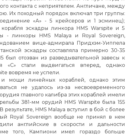
го контакта с неприятелем. Англичане, между
бою. Их походный порядок включал три группы:
оединение «А» - 5 крейсеров и 1 эсминец);
 корабля эскадры линкора HMS Warspite и 5
ы - линкоры HMS Malaya и Royal Sovereign,
андованием вице-адмирала Придхэм-Уиппела
итанской эскадры составляла примерно 30-35
15 был отозван из разведывательной завесы к
я «С» стали выдвигаться вперед, однако
te вовремя не успели.
 и мощи линейных кораблей, однако этим
ваться не удалось из-за несвоевременного
е, орудия главного калибра этих кораблей имели
рельбы 381-мм орудий HMS Warspite была 155
. В результате, HMS Malaya вступил в бой с более
ый Royal Sovereign вообще не принял в нем
одили английские в скорости и дальности
роме того, Кампиони имел гораздо больше