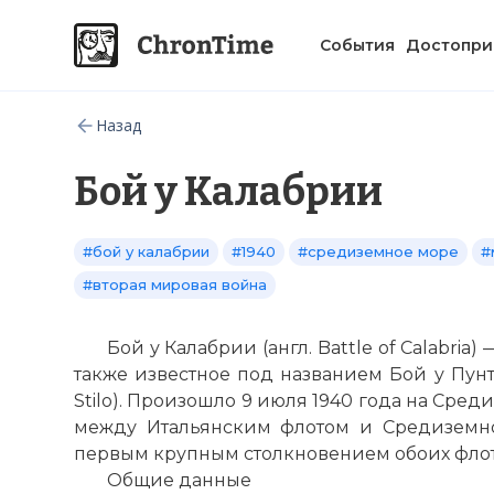
События
Достопри
Назад
Бой у Калабрии
#бой у калабрии
#1940
#средиземное море
#
#вторая мировая война
Бой у Калабрии (англ. Battle of Calabri
также известное под названием Бой у Пунто-
Stilo). Произошло 9 июля 1940 года на Ср
между Итальянским флотом и Средиземн
первым крупным столкновением обоих флот
Общие данные