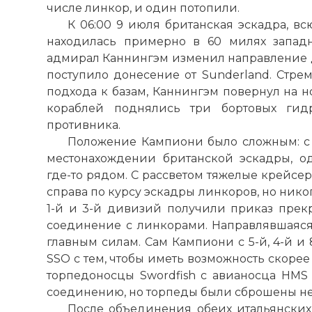
числе линкор, и один потопили.
К 06:00 9 июля британская эскадра, в
находилась примерно в 60 милях западн
адмирал Каннингэм изменил направление дв
поступило донесение от Sunderland. Стре
подхода к базам, Каннингэм повернул на но
кораблей поднялись три бортовых гидр
противника.
Положение Кампиони было сложным: с 
местонахождении британской эскадры, од
где-то рядом. С рассветом тяжелые крейсе
справа по курсу эскадры линкоров, но нико
1-й и 3-й дивизий получили приказ прек
соединение с линкорами. Направлявшаяся 
главным силам. Сам Кампиони с 5-й, 4-й и
SSO с тем, чтобы иметь возможность скорее 
торпедоносцы Swordfish с авианосца HMS
соединению, но торпеды были сброшены не
После объединения обеих итальянских 