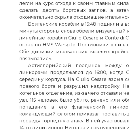
легли на курс отхода к своим главным сил
сделать десять бортовых залпов, а зат
окончательно скрыла отходившие итальянск
Британские корабли в 15:48 подняли в в
минуты стороны снова обрели визуальный ко
линейные корабли Giulio Cesare и Conte di C
огонь по HMS Warspite. Противники шли в
Обе дивизии итальянских тяжелых крейс
ввязывались.
Артиллерийский поединок между о
линкорами продолжался до 16:00, когда G
середину корпуса. На Giulio Cesare взрыв 
правого борта и разрушил надстройку. Н
котельное отделение, из-за чего отказали че
узл. 115 человек было убито, ранено или 
попадание в его флагманский линкор
командующий флотом приказал поставить д
проведя торпедную атаку. В ней участвовали 
14-го дивизионов. Ни одна из выпущенных 