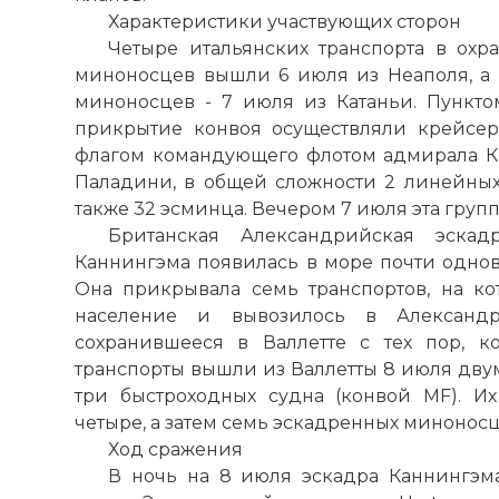
Характеристики участвующих сторон
Четыре итальянских транспорта в охр
миноносцев вышли 6 июля из Неаполя, а п
миноносцев - 7 июля из Катаньи. Пункто
прикрытие конвоя осуществляли крейсера
флагом командующего флотом адмирала Ка
Паладини, в общей сложности 2 линейных 
также 32 эсминца. Вечером 7 июля эта груп
Британская Александрийская эска
Каннингэма появилась в море почти одно
Она прикрывала семь транспортов, на ко
население и вывозилось в
Александ
сохранившееся в Валлетте с тех пор, к
транспорты вышли из Валлетты 8 июля двум
три быстроходных судна (конвой MF). И
четыре, а затем семь эскадренных миноносц
Ход сражения
В ночь на 8 июля эскадра Каннингэм