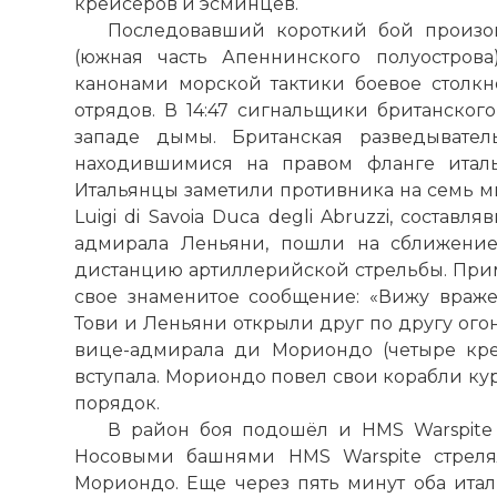
крейсеров и эсминцев.
Последовавший короткий бой произо
Адмирал Эн
(южная часть Апеннинского полуострова
Фото статьи:
канонами морской тактики боевое столкн
отрядов. В 14:47 сигнальщики британског
западе дымы. Британская разведывате
находившимися на правом фланге италь
Итальянцы заметили противника на семь мину
Luigi di Savoia Duca degli Abruzzi, сост
адмирала Леньяни, пошли на сближение.
дистанцию артиллерийской стрельбы. Прим
свое знаменитое сообщение: «Вижу враже
Тови и Леньяни открыли друг по другу огон
вице-адмирала ди Мориондо (четыре кре
вступала. Мориондо повел свои корабли ку
порядок.
В район боя подошёл и HMS Warspite 
Носовыми башнями HMS Warspite стрел
Мориондо. Еще через пять минут оба ита