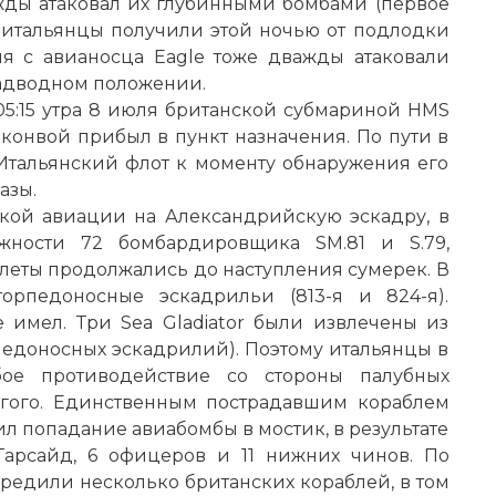
жды атаковал их глубинными бомбами (первое
 итальянцы получили этой ночью от подлодки
уля с авианосца Eagle тоже дважды атаковали
надводном положении.
5:15 утра 8 июля британской субмариной HMS
 конвой прибыл в пункт назначения. По пути в
 Итальянский флот к моменту обнаружения его
азы.
ской авиации на Александрийскую эскадру, в
жности 72 бомбардировщика SM.81 и S.79,
Налеты продолжались до наступления сумерек. В
орпедоносные эскадрильи (813-я и 824-я).
 имел. Три Sea Gladiator были извлечены из
рпедоносных эскадрилий). Поэтому итальянцы в
бое противодействие со стороны палубных
огого. Единственным пострадавшим кораблем
ил попадание авиабомбы в мостик, в результате
Гарсайд, 6 офицеров и 11 нижних чинов. По
редили несколько британских кораблей, в том