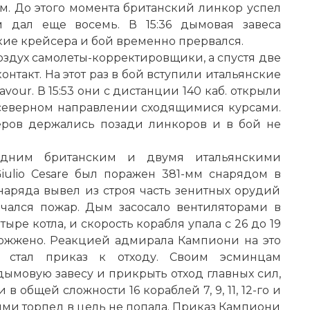
ам. До этого момента британский линкор успел
ем дал еще восемь. В 15:36 дымовая завеса
ие крейсера и бой временно прервался.
оздух самолеты-корректировщики, а спустя две
нтакт. На этот раз в бой вступили итальянские
avour. В 15:53 они с дистанции 140 каб. открыли
 северном направлении сходящимися курсами.
еров держались позади линкоров и в бой не
дним британским и двумя итальянскими
iulio Cesare был поражен 381-мм снарядом в
снаряда вывел из строя часть зенитных орудий
ачался пожар. Дым засосало вентиляторами в
тыре котла, и скорость корабля упала с 26 до 19
обожжено. Реакцией адмирала Кампиони на это
 стал приказ к отходу. Своим эсминцам
ымовую завесу и прикрыть отход главных сил,
в общей сложности 16 кораблей 7, 9, 11, 12-го и
ими торпед в цель не попала. Приказ Кампиони