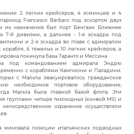
анении 2 легких крейсеров, 4 эсминцев и 4
ароход Francesco Barbaro под эскортом двух
м их назначения был порт Бенгази. Ближнее
 7-й дивизии, а дальнее - 1-я эскадра под
мпиони и 2-я эскадра во главе с адмиралом
корабля, 6 тяжелых и 10 легких крейсеров, а
пировка покинула базы Таранто и Мессина.
дра под командованием адмирала Эндрю
временно с кораблями Кампиони и Паладини.
торых с Мальты эвакуировалось гражданское
рию
необходимое портовое оборудование,
огда Мальта была главной базой флота. Эти
я группами: четыре тихоходных (конвой MS) и
х непосредственное охранение осуществляли
ев.
а миновала позиции итальянских подводных