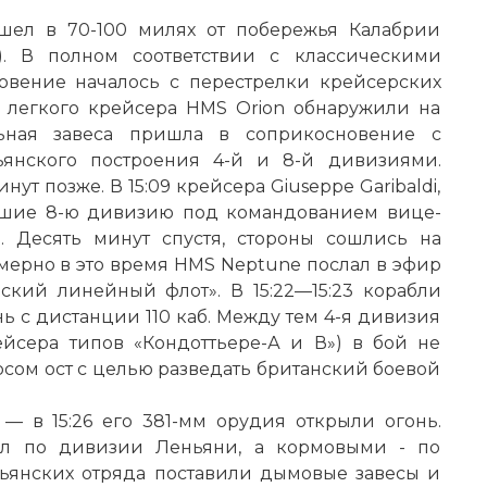
шел в 70-100 милях от побережья Калабрии
дрю Каннигхэм
). В полном соответствии с классическими
овение началось с перестрелки крейсерских
о легкого крейсера HMS Orion обнаружили на
льная завеса пришла в соприкосновение с
янского построения 4-й и 8-й дивизиями.
т позже. В 15:09 крейсера Giuseppe Garibaldi,
авлявшие 8-ю дивизию под командованием вице-
 Десять минут спустя, стороны сошлись на
ерно в это время HMS Neptune послал в эфир
ский линейный флот». В 15:22—15:23 корабли
ь с дистанции 110 каб. Между тем 4-я дивизия
йсера типов «Кондоттьере-А и В») в бой не
рсом ост с целью разведать британский боевой
— в 15:26 его 381-мм орудия открыли огонь.
ял по дивизии Леньяни, а кормовыми - по
льянских отряда поставили дымовые завесы и