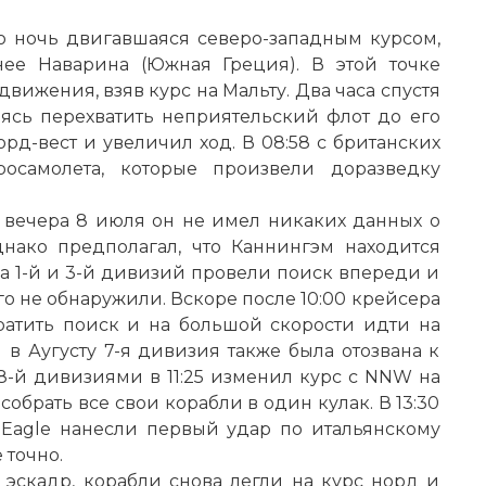
сю ночь двигавшаяся северо-западным курсом,
ее Наварина (Южная Греция). В этой точке
ижения, взяв курс на Мальту. Два часа спустя
мясь перехватить неприятельский флот до его
рд-вест и увеличил ход. В 08:58 с британских
осамолета, которые произвели доразведку
вечера 8 июля он не имел никаких данных о
нако предполагал, что Каннингэм находится
ра 1-й и 3-й дивизий провели поиск впереди и
го не обнаружили. Вскоре после 10:00 крейсера
ратить поиск и на большой скорости идти на
в Аугусту 7-я дивизия также была отозвана к
 8-й дивизиями в 11:25 изменил курс с NNW на
собрать все свои корабли в один кулак. В 13:30
 Eagle нанесли первый удар по итальянскому
 точно.
эскадр, корабли снова легли на курс норд и