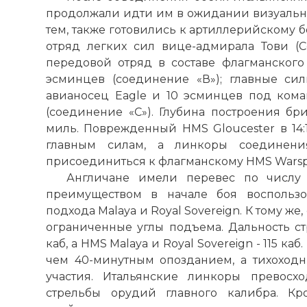
☓
продолжали идти им в ожидании визуально
тем, также готовились к артиллерийскому 
отряд легких сил вице-адмирала Тови (C
передовой отряд в составе флагманского
эсминцев (соединение «В»); главные сил
авианосец Eagle и 10 эсминцев под ком
(соединение «С»). Глубина построения бр
миль. Поврежденный HMS Gloucester в 14:
главным силам, а линкоры соединени
присоединиться к флагманскому HMS Warspi
Англичане имели перевес по числу
преимуществом в начале боя воспользо
подхода Malaya и Royal Sovereign. К тому ж
ограниченные углы подъема. Дальность ст
каб, а HMS Malaya и Royal Sovereign - 115 каб
чем 40-минутным опозданием, а тихоходн
участия. Итальянские линкоры превосх
стрельбы орудий главного калибра. К