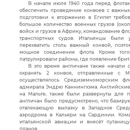
В начале июля 1940 года перед флота
обеспечить проведение конвоев с важны
подготовки к вторжению в Египет требов
большое количество военных грузов (окол
войск и грузов в Африку, командование фл
транспортных судов. Итальянцы были 
перехватить столь важный конвой, поэт
мощное соединение флота. Кроме того
патрулировали районы, где появление брит
В это время англичане также начали
охранять 2 конвоя, отправленные с 
осуществлялось Средиземноморским ф
адмирала Эндрю Каннингхэма. Английски
на Мальте, также были развернуты для
англичан было предусмотрено, что базир
отвлекающую вылазку в Западное Сред
аэродрома в Кальяри на Сардинии. Коман
итальянской авиации и внесёт путаницу
планов.