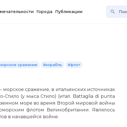
мечательности
Города
Публикации
морское сражение
#корабль
#флот
a) — морское сражение, в итальянских источниках
Стило (у мыса Стило) (итал. Battaglia di punta
едиземном море во время Второй мировой войны
оморским флотом Великобритании. Являлось
ов в начавшейся войне.