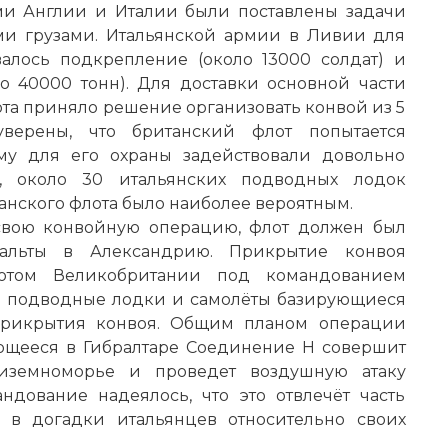
ми Англии и Италии были поставлены задачи
ми грузами. Итальянской армии в Ливии для
алось подкрепление (около 13000 солдат) и
о 40000 тонн). Для доставки основной части
ота приняло решение организовать конвой из 5
уверены, что британский флот попытается
ому для его охраны задействовали довольно
, около 30 итальянских подводных лодок
анского флота было наиболее вероятным.
 свою конвойную операцию, флот должен был
Мальты в
Александрию
. Прикрытие конвоя
лотом Великобритании под командованием
е подводные лодки и самолёты базирующиеся
 прикрытия конвоя. Общим планом операции
ующееся в Гибралтаре Соединение H совершит
иземноморье и проведет воздушную атаку
дование надеялось, что это отвлечёт часть
 в догадки итальянцев относительно своих