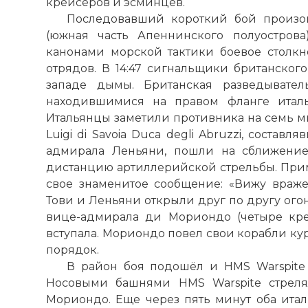
крейсеров и эсминцев.
Последовавший короткий бой произо
(южная часть Апеннинского полуострова
канонами морской тактики боевое столкн
отрядов. В 14:47 сигнальщики британског
западе дымы. Британская разведывате
находившимися на правом фланге италь
Итальянцы заметили противника на семь мину
Luigi di Savoia Duca degli Abruzzi, сост
адмирала Леньяни, пошли на сближение.
дистанцию артиллерийской стрельбы. Прим
свое знаменитое сообщение: «Вижу враже
Тови и Леньяни открыли друг по другу огон
вице-адмирала ди Мориондо (четыре кре
вступала. Мориондо повел свои корабли ку
порядок.
В район боя подошёл и HMS Warspite 
Носовыми башнями HMS Warspite стрел
Мориондо. Еще через пять минут оба ита