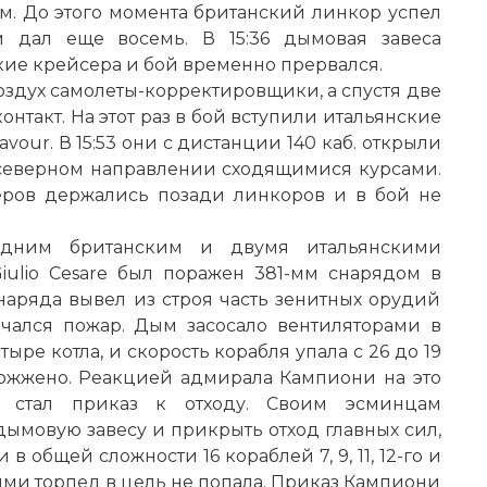
ам. До этого момента британский линкор успел
ем дал еще восемь. В 15:36 дымовая завеса
ие крейсера и бой временно прервался.
оздух самолеты-корректировщики, а спустя две
нтакт. На этот раз в бой вступили итальянские
avour. В 15:53 они с дистанции 140 каб. открыли
 северном направлении сходящимися курсами.
еров держались позади линкоров и в бой не
дним британским и двумя итальянскими
iulio Cesare был поражен 381-мм снарядом в
снаряда вывел из строя часть зенитных орудий
ачался пожар. Дым засосало вентиляторами в
тыре котла, и скорость корабля упала с 26 до 19
обожжено. Реакцией адмирала Кампиони на это
 стал приказ к отходу. Своим эсминцам
ымовую завесу и прикрыть отход главных сил,
в общей сложности 16 кораблей 7, 9, 11, 12-го и
ими торпед в цель не попала. Приказ Кампиони