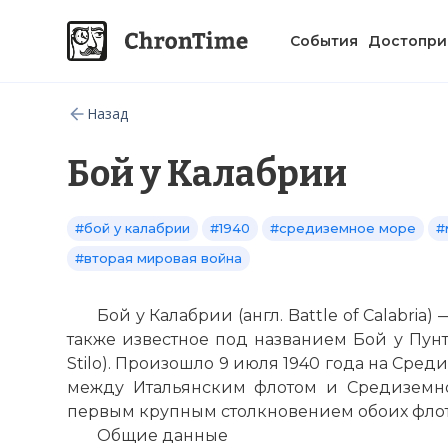
События
Достопри
Назад
Бой у Калабрии
#бой у калабрии
#1940
#средиземное море
#
#вторая мировая война
Бой у Калабрии (англ. Battle of Calabri
также известное под названием Бой у Пунто-
Stilo). Произошло 9 июля 1940 года на Ср
между Итальянским флотом и Средиземн
первым крупным столкновением обоих флот
Общие данные