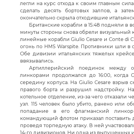
легли на курс отхода к своим главным сил
сделать десять бортовых залпов, а зат
окончательно скрыла отходившие итальянск
Британские корабли в 15:48 подняли в в
минуты стороны снова обрели визуальный ко
линейные корабли Giulio Cesare и Conte di C
огонь по HMS Warspite. Противники шли в
Обе дивизии итальянских тяжелых крейс
ввязывались.
Артиллерийский поединок между о
линкорами продолжался до 16:00, когда G
середину корпуса. На Giulio Cesare взрыв 
правого борта и разрушил надстройку. Н
котельное отделение, из-за чего отказали че
узл. 115 человек было убито, ранено или 
попадание в его флагманский линкор
командующий флотом приказал поставить д
проведя торпедную атаку. В ней участвовали 
14-го дивизионов. Ни одна из выпущенных 