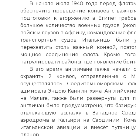
В начале июля 1940 года перед флота
обеспечить проведение конвоев с важны
подготовки к вторжению в Египет требов
большое количество военных грузов (окол
войск и грузов в Африку, командование фл
транспортных судов. Итальянцы были 
перехватить столь важный конвой, поэт
мощное соединение флота. Кроме того
патрулировали районы, где появление брит
В это время англичане также начали
охранять 2 конвоя, отправленные с 
осуществлялось Средиземноморским ф
адмирала Эндрю Каннингхэма. Английски
на Мальте, также были развернуты для
англичан было предусмотрено, что базир
отвлекающую вылазку в Западное Сред
аэродрома в Кальяри на Сардинии. Коман
итальянской авиации и внесёт путаницу
планов.