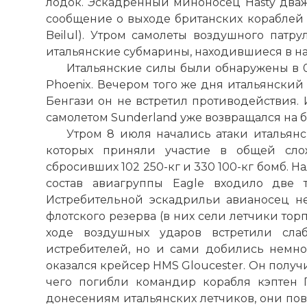
лодок. Эскадренный миноносец Hasty два
сообщение о выходе британских кораблей
Beilul). Утром самолеты воздушного патр
итальянские субмарины, находившиеся в 
Итальянские силы были обнаружены в 0
Phoenix. Вечером того же дня итальянский
Бенгази он не встретил противодействия.
самолетом Sunderland уже возвращался на б
Утром 8 июля начались атаки итальян
которых приняли участие в общей сло
сбросивших 102 250-кг и 330 100-кг бомб. 
состав авиагруппы Eagle входило две т
Истребительной эскадрильи авианосец не
флотского резерва (в них сели летчики то
ходе воздушных ударов встретили сла
истребителей, но и сами добились немн
оказался крейсер HMS Gloucester. Он получ
чего погибли командир корабля кэптен 
донесениям итальянских летчиков, они пов