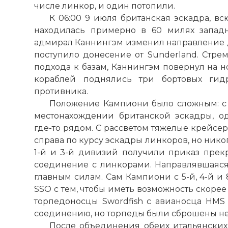
числе линкор, и один потопили.
К 06:00 9 июля британская эскадра, в
находилась примерно в 60 милях западн
адмирал Каннингэм изменил направление дв
поступило донесение от Sunderland. Стре
подхода к базам, Каннингэм повернул на но
кораблей поднялись три бортовых гидр
противника.
Положение Кампиони было сложным: с 
местонахождении британской эскадры, од
где-то рядом. С рассветом тяжелые крейсе
справа по курсу эскадры линкоров, но нико
1-й и 3-й дивизий получили приказ прек
соединение с линкорами. Направлявшаяся 
главным силам. Сам Кампиони с 5-й, 4-й и
SSO с тем, чтобы иметь возможность скорее 
торпедоносцы Swordfish с авианосца HMS
соединению, но торпеды были сброшены не
После объединения обеих итальянских 