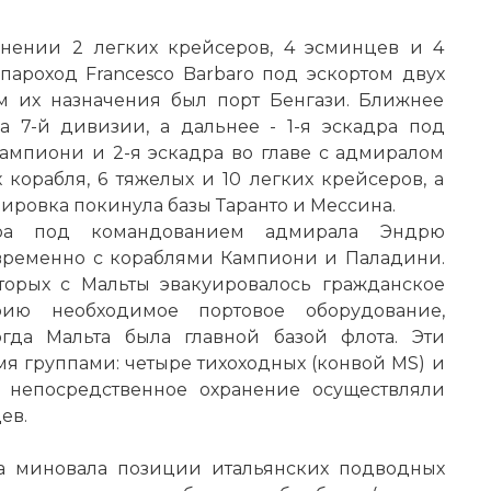
анении 2 легких крейсеров, 4 эсминцев и 4
ароход Francesco Barbaro под эскортом двух
м их назначения был порт Бенгази. Ближнее
 7-й дивизии, а дальнее - 1-я эскадра под
мпиони и 2-я эскадра во главе с адмиралом
корабля, 6 тяжелых и 10 легких крейсеров, а
пировка покинула базы Таранто и Мессина.
дра под командованием адмирала Эндрю
временно с кораблями Кампиони и Паладини.
торых с Мальты эвакуировалось гражданское
рию
необходимое портовое оборудование,
огда Мальта была главной базой флота. Эти
я группами: четыре тихоходных (конвой MS) и
х непосредственное охранение осуществляли
ев.
а миновала позиции итальянских подводных