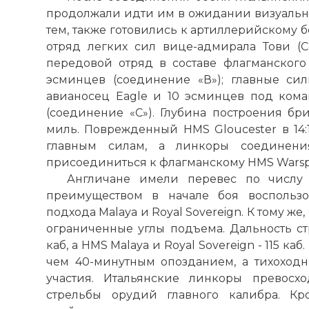
☓
продолжали идти им в ожидании визуально
тем, также готовились к артиллерийскому 
отряд легких сил вице-адмирала Тови (C
передовой отряд в составе флагманского
эсминцев (соединение «В»); главные сил
авианосец Eagle и 10 эсминцев под ком
(соединение «С»). Глубина построения бр
миль. Поврежденный HMS Gloucester в 14:
главным силам, а линкоры соединени
присоединиться к флагманскому HMS Warspi
Англичане имели перевес по числу
преимуществом в начале боя воспользо
подхода Malaya и Royal Sovereign. К тому ж
ограниченные углы подъема. Дальность ст
каб, а HMS Malaya и Royal Sovereign - 115 каб
Один из вид
чем 40-минутным опозданием, а тихоходн
войны описы
участия. Итальянские линкоры превосх
привести к 
стрельбы орудий главного калибра. К
Фото статьи: