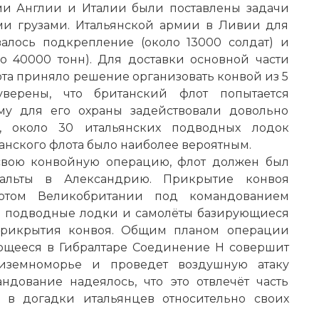
ми Англии и Италии были поставлены задачи
ми грузами. Итальянской армии в Ливии для
алось подкрепление (около 13000 солдат) и
о 40000 тонн). Для доставки основной части
ота приняло решение организовать конвой из 5
уверены, что британский флот попытается
ому для его охраны задействовали довольно
, около 30 итальянских подводных лодок
анского флота было наиболее вероятным.
 свою конвойную операцию, флот должен был
Мальты в
Александрию
. Прикрытие конвоя
лотом Великобритании под командованием
е подводные лодки и самолёты базирующиеся
 прикрытия конвоя. Общим планом операции
ующееся в Гибралтаре Соединение H совершит
иземноморье и проведет воздушную атаку
дование надеялось, что это отвлечёт часть
 в догадки итальянцев относительно своих