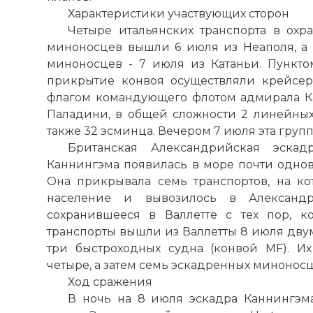
Характеристики участвующих сторон
Четыре итальянских транспорта в охр
миноносцев вышли 6 июля из Неаполя, а п
миноносцев - 7 июля из Катаньи. Пункто
прикрытие конвоя осуществляли крейсера
флагом командующего флотом адмирала Ка
Паладини, в общей сложности 2 линейных 
также 32 эсминца. Вечером 7 июля эта груп
Британская Александрийская эска
Каннингэма появилась в море почти одно
Она прикрывала семь транспортов, на ко
население и вывозилось в
Александ
сохранившееся в Валлетте с тех пор, к
транспорты вышли из Валлетты 8 июля двум
три быстроходных судна (конвой MF). И
четыре, а затем семь эскадренных миноносц
Ход сражения
В ночь на 8 июля эскадра Каннингэм