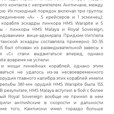
го контакта с неприятелем. Англичане, между
бою. Их походный порядок включал три группы:
оединение «А» - 5 крейсеров и 1 эсминец);
 корабля эскадры линкора HMS Warspite и 5
ы - линкоры HMS Malaya и Royal Sovereign,
андованием вице-адмирала Придхэм-Уиппела
итанской эскадры составляла примерно 30-35
15 был отозван из разведывательной завесы к
я «С» стали выдвигаться вперед, однако
te вовремя не успели.
 и мощи линейных кораблей, однако этим
ваться не удалось из-за несвоевременного
е, орудия главного калибра этих кораблей имели
рельбы 381-мм орудий HMS Warspite была 155
. В результате, HMS Malaya вступил в бой с более
ных итальянских историков Марк-Антонио Брагади
ый Royal Sovereign вообще не принял в нем
вал эту операцию: «Объективный анализ результат
одили английские в скорости и дальности
заключению, что бой закончился вничью.
роме того, Кампиони имел гораздо больше