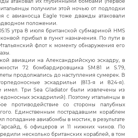
жды атаковал их глубинными бомбами (первое
 итальянцы получили этой ночью от подлодки
уля с авианосца Eagle тоже дважды атаковали
надводном положении.
5:15 утра 8 июля британской субмариной HMS
 конвой прибыл в пункт назначения. По пути в
 Итальянский флот к моменту обнаружения его
азы.
ской авиации на Александрийскую эскадру, в
жности 72 бомбардировщика SM.81 и S.79,
Налеты продолжались до наступления сумерек. В
орпедоносные эскадрильи (813-я и 824-я).
 имел. Три Sea Gladiator были извлечены из
рпедоносных эскадрилий). Поэтому итальянцы в
бое противодействие со стороны палубных
огого. Единственным пострадавшим кораблем
ил попадание авиабомбы в мостик, в результате
Гарсайд, 6 офицеров и 11 нижних чинов. По
редили несколько британских кораблей, в том