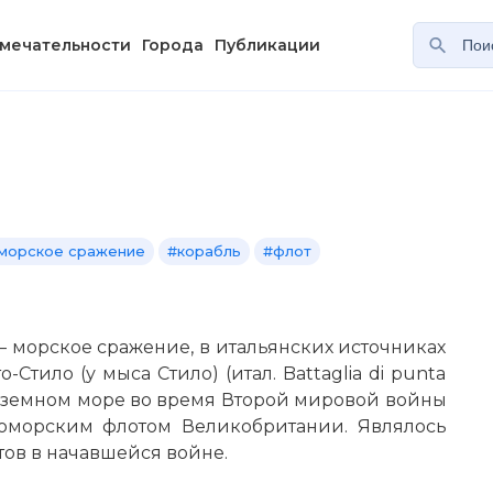
мечательности
Города
Публикации
морское сражение
#корабль
#флот
a) — морское сражение, в итальянских источниках
Стило (у мыса Стило) (итал. Battaglia di punta
едиземном море во время Второй мировой войны
оморским флотом Великобритании. Являлось
ов в начавшейся войне.