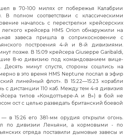
шел в 70-100 милях от побережья Калабрии
). В полном соответствии с классическими
овение началось с перестрелки крейсерских
о легкого крейсера HMS Orion обнаружили на
льная завеса пришла в соприкосновение с
янского построения 4-й и 8-й дивизиями.
т позже. В 15:09 крейсера Giuseppe Garibaldi,
авлявшие 8-ю дивизию под командованием вице-
 Десять минут спустя, стороны сошлись на
ерно в это время HMS Neptune послал в эфир
ский линейный флот». В 15:22—15:23 корабли
ь с дистанции 110 каб. Между тем 4-я дивизия
йсера типов «Кондоттьере-А и В») в бой не
рсом ост с целью разведать британский боевой
— в 15:26 его 381-мм орудия открыли огонь.
ял по дивизии Леньяни, а кормовыми - по
льянских отряда поставили дымовые завесы и