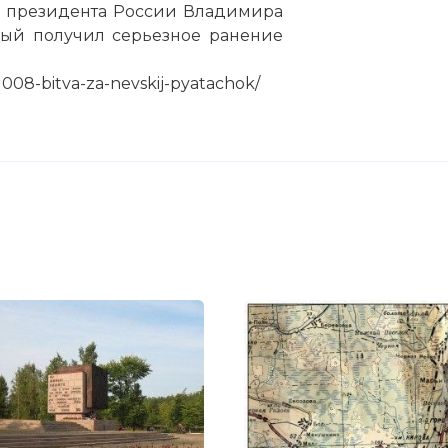
о президента России Владимира
ый получил серьезное ранение
:
1008-bitva-za-nevskij-pyatachok/
 код:
статью:
Битва за Невский пятачок