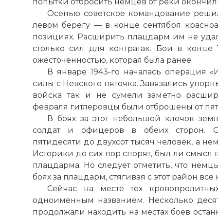
попытки отбросить немцев от реки окончил
☓
Осенью советское командование решил
левом берегу — в конце сентября красно
позициях. Расширить плацдарм им не удал
столько сил для контратак. Бои в конце 
ожесточенностью, которая была ранее.
В январе 1943-го началась операция «И
силы с Невского пяточка. Завязались упорн
войска так и не сумели заметно расши
февраля гитлеровцы были отброшены от пят
В боях за этот небольшой клочок зем
солдат и офицеров в обеих сторон. С
пятидесяти до двухсот тысяч человек, а не
Историки до сих пор спорят, был ли смысл 
плацдарма. Но следует отметить, что немц
боях за плацдарм, стягивая с этот район все
Сейчас на месте тех кровопролитны
одноименным названием. Несколько деся
продолжали находить на местах боев остан
Невский пята