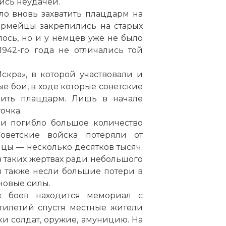
ись неудачей.
о вновь захватить плацдарм на
армейцы закрепились на старых
ось, но и у немцев уже не было
1942-го года не отличались той
скра», в которой участвовали и
ые бои, в ходе которые советские
рить плацдарм. Лишь в начале
очка.
ли погибло большое количество
оветские войска потеряли от
мцы — несколько десятков тысяч.
в таких жертвах ради небольшого
ы также несли большие потери в
 новые силы.
х боев находится мемориал с
тилетий спустя местные жители
ки солдат, оружие, амуницию. На
чок, отголоски великой войны. 8 сент 2013