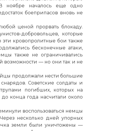
 В ноябре началось еще одно
едостаток боеприпасов вновь не
любой ценой прорвать блокаду.
нистов-добровольцев, которые
 эти кровопролитные бои также
одолжались бесконечные атаки,
емцы также не ограничивались
й возможности — но они так и не
ейцы продолжали нести большие
снарядов. Советские солдаты и
трупами погибших, которых на
 до конца года насчитали около
реминули воспользоваться немцы
 Через несколько дней упорных
лочка земли были уничтожены —