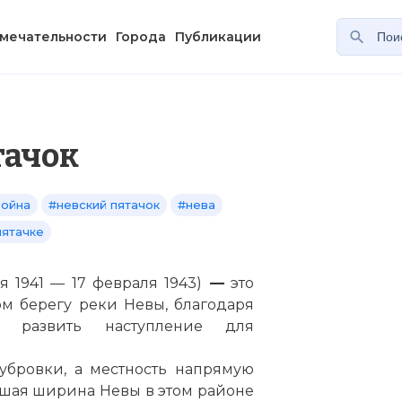
мечательности
Города
Публикации
тачок
война
#невский пятачок
#нева
пятачке
ря 1941 — 17 февраля 1943)
—
это
м берегу реки Невы, благодаря
ь развить наступление для
убровки, а местность напрямую
льшая ширина Невы в этом районе