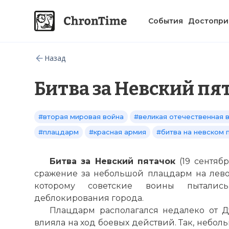
События
Достопри
Назад
Битва за Невский пя
#вторая мировая война
#великая отечественная 
#плацдарм
#красная армия
#битва на невском 
Битва за Невский пятачок
(19 сентяб
сражение за небольшой плацдарм на лево
которому советские воины пыталис
деблокирования города.
Плацдарм располагался недалеко от Д
влияла на ход боевых действий. Так, небо