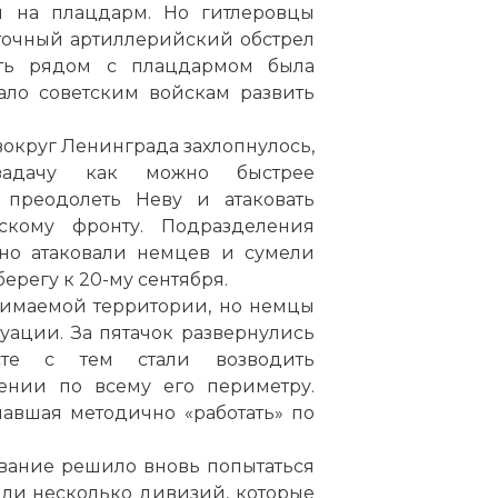
ы на плацдарм. Но гитлеровцы
точный артиллерийский обстрел
сть рядом с плацдармом была
ало советским войскам развить
вокруг Ленинграда захлопнулось,
 задачу как можно быстрее
 преодолеть Неву и атаковать
вскому фронту. Подразделения
но атаковали немцев и сумели
ерегу к 20-му сентября.
нимаемой территории, но немцы
ации. За пятачок развернулись
те с тем стали возводить
ении по всему его периметру.
чавшая методично «работать» по
ование решило вновь попытаться
шли несколько дивизий, которые