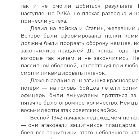
так и не смогли добиться результата.
наступление РККА, но плохая разведка и н
принесли успеха.
Давил на войска и Сталин, желавший 
Вскоре были сформированы полки комму
должны были прорвать оборону немцев, но
закончились неудачей. До конца года пр
которые так ничем и не закончились. Н
пассивной обороной, контратакуя при любо
смогли ликвидировать пятачок.
Даже в редкие дни затишья красноарм
потери — на головы бойцов летели сотни 
офицеры были вынуждены прятаться за 
пятачке было огромное количество. Немцы
восьмидесяти атак советских войск.
Весной 1942 начался ледоход, чем не п
— они атаковали защитников плацдарма.
боев все защитники этого небольшого к