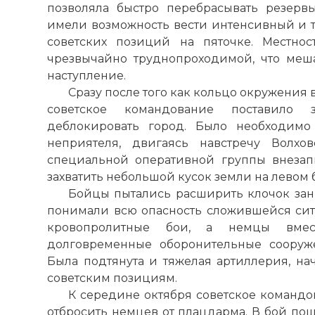
позволяла быстро перебрасывать резерв
имели возможность вести интенсивный и 
советских позиций на пяточке. Местно
чрезвычайно труднопроходимой, что меш
наступление.
Сразу после того как кольцо окружения 
советское командование поставило
деблокировать город. Было необходимо
неприятеля, двигаясь навстречу Волхо
специальной оперативной группы внезап
захватить небольшой кусок земли на левом б
Бойцы пытались расширить клочок за
понимали всю опасность сложившейся ситу
кровопролитные бои, а немцы вмес
долговременные оборонительные сооруж
Была подтянута и тяжелая артиллерия, на
советским позициям.
К середине октября советское команд
отбросить немцев от плацдарма. В бой по