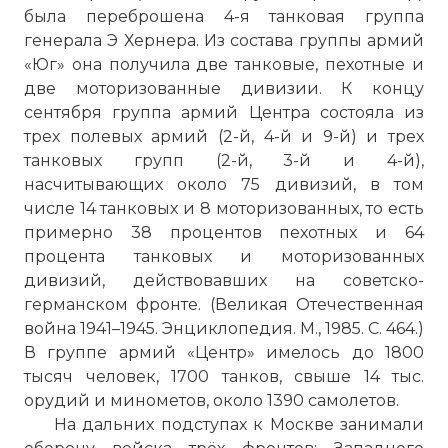
была переброшена 4-я танковая группа
генерала Э Хернера. Из состава группы армий
«Юг» она получила две танковые, пехотные и
две моторизованные дивизии. К концу
сентября группа армий Центра состояла из
трех полевых армий (2-й, 4-й и 9-й) и трех
танковых групп (2-й, 3-й и 4-й),
насчитывающих около 75 дивизий, в том
числе 14 танковых и 8 моторизованных, то есть
примерно 38 процентов пехотных и 64
процента танковых и моторизованных
дивизий, действовавших на советско-
германском фронте. (Великая Отечественная
война 1941–1945. Энциклопедия. М., 1985. С. 464.)
В группе армий «Центр» имелось до 1800
тысяч человек, 1700 танков, свыше 14 тыс.
орудий и минометов, около 1390 самолетов.
На дальних подступах к Москве занимали