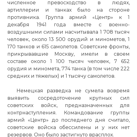
численное превосходство в людях,
артиллерии и танках было на стороне
А́льберт Ке́ссельринг (нем. Albert
противника. Группа армий «Центр» к 1
Kesselring; 30 ноября 1885, Марктстефт —
декабря 1941 года вместе с военно-
16 июля 1960, Бад-Наухайм) — генерал-
воздушными силами насчитывала 1 708 тысяч
фельдмаршал люфтваффе.
человек, около 13 500 орудий и минометов, 1
Участвовавший в обеих мировых войнах
170 танков и 615 самолетов. Советские фронты,
Кессельринг стал одним из самых
прикрывавшие Москву, имели в своем
успешных командиров Третьего рейха,
составе около 1 100 тысяч человек, 7 652
он является одним из 27 награждённых
орудия и миномета, 774 танка (в том числе 222
Рыцарским крестом с Дубовыми
средних и тяжелых) и 1 тысячу самолетов.
Листьями, Мечами и Бриллиантами.
Получил прозвища «Улыбчивый
Немецкая разведка не сумела вовремя
Альберт» (англ. Smiling Albert) от
выявить сосредоточение крупных сил
Союзников[1] и «Дядя Альберт» (нем.
советских войск, предназначенных для
Onkel Albert) от своих солдат, так как был
контрнаступления. Командование группы
одним из самых популярных немецких
армий «Центр» до последнего дня считало,
генералов Второй мировой войны[2].
советские войска обессилены и у них нет
Кессельринг начал военную карьеру
резервов. Оно было застигнуто врасплох.
фанен-юнкером в 1904 году, его родом