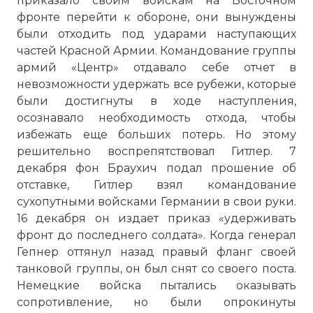
приказало своим войскам на Восточном
фронте перейти к обороне, они вынуждены
были отходить под ударами наступающих
частей Красной Армии. Командование группы
армий «Центр» отдавало себе отчет в
невозможности удержать все рубежи, которые
были достигнуты в ходе наступления,
осознавало необходимость отхода, чтобы
избежать еще больших потерь. Но этому
решительно воспрепятствовал Гитлер. 7
декабря фон Браухич подал прошение об
отставке, Гитлер взял командование
сухопутными войсками Германии в свои руки.
16 декабря он издает приказ «удерживать
фронт до последнего солдата». Когда генерал
Гепнер оттянул назад правый фланг своей
танковой группы, он был снят со своего поста.
Немецкие войска пытались оказывать
сопротивление, но были опрокинуты