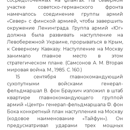
сосредоточенных на флангах. На северном
участке советско-германского фронта
намечалось соединение группы армий
«Север» с финской армией, чтобы завершить
окружение Ленинграда. Группа армий «Юг»
должна была развивать наступление на
Левобережной Украине, прорываться в Крым,
к Северному Кавказу. Наступление на Москву
занимало главное место в этом
стратегическом плане. (Самсонов А. М. Вторая
мировая война. М., 1985. С. 160.)
15 сентября главнокомандующий
сухопутными войсками генерал-
фельдмаршал В. фон Браухич изложил в штаб
квартире главнокомандующего группой
армий «Центр» генерал-фельдмаршала Ф. фон
Бока конкретный план наступления на Москву
(кодовое наименование «Тайфун»). Он
предусматривал ударами трех мощных