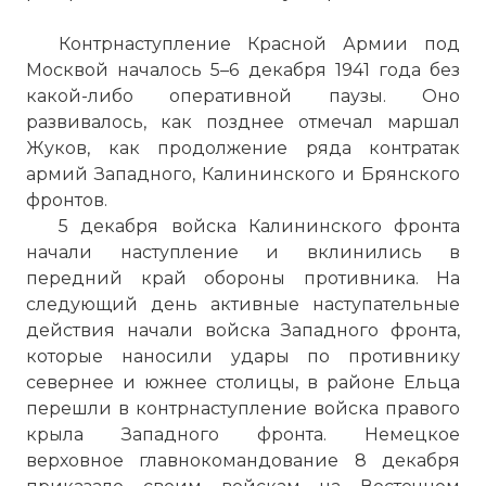
войск стала артиллерия. В 1912 году он
Контрнаступление Красной Армии под
закончил учёбу на наблюдателя
Москвой началось 5–6 декабря 1941 года без
рекогносцировочного аэростата.
какой-либо оперативной паузы. Оно
Кессельринг служил как на Западном,
развивалось, как позднее отмечал маршал
так и на Восточном фронтах Первой
Жуков, как продолжение ряда контратак
мировой войны, после чего был
армий Западного, Калининского и Брянского
переведён для работы в генеральном
фронтов.
штабе. Послевоенное сокращение армии
5 декабря войска Калининского фронта
не коснулось Кессельринга, он оставался
начали наступление и вклинились в
в ней до 1933 года, когда был переведён
передний край обороны противника. На
в административный департамент
следующий день активные наступательные
Рейхсминистерства авиации. На этом
действия начали войска Западного фронта,
посту он принимал участие в
которые наносили удары по противнику
восстановлении авиационной
севернее и южнее столицы, в районе Ельца
промышленности страны, после чего в
перешли в контрнаступление войска правого
1936—1938 годах возглавлял штаб
крыла Западного фронта. Немецкое
люфтваффе.
верховное главнокомандование 8 декабря
Фото статьи: