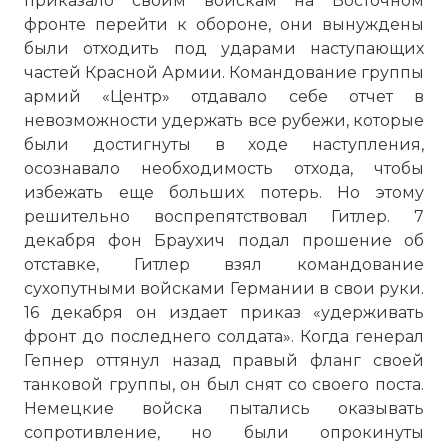
приказало своим войскам на Восточном
фронте перейти к обороне, они вынуждены
были отходить под ударами наступающих
частей Красной Армии. Командование группы
армий «Центр» отдавало себе отчет в
невозможности удержать все рубежи, которые
были достигнуты в ходе наступления,
осознавало необходимость отхода, чтобы
избежать еще больших потерь. Но этому
решительно воспрепятствовал Гитлер. 7
декабря фон Браухич подал прошение об
отставке, Гитлер взял командование
сухопутными войсками Германии в свои руки.
16 декабря он издает приказ «удерживать
фронт до последнего солдата». Когда генерал
Гепнер оттянул назад правый фланг своей
танковой группы, он был снят со своего поста.
Немецкие войска пытались оказывать
сопротивление, но были опрокинуты