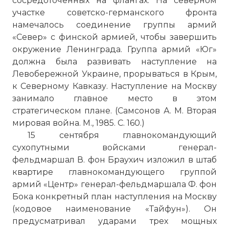
сосредоточенных на флангах. На северном
участке советско-германского фронта
намечалось соединение группы армий
«Север» с финской армией, чтобы завершить
окружение Ленинграда. Группа армий «Юг»
должна была развивать наступление на
Левобережной Украине, прорываться в Крым,
к Северному Кавказу. Наступление на Москву
занимало главное место в этом
стратегическом плане. (Самсонов А. М. Вторая
мировая война. М., 1985. С. 160.)
15 сентября главнокомандующий
сухопутными войсками генерал-
фельдмаршал В. фон Браухич изложил в штаб
квартире главнокомандующего группой
армий «Центр» генерал-фельдмаршала Ф. фон
Бока конкретный план наступления на Москву
(кодовое наименование «Тайфун»). Он
предусматривал ударами трех мощных