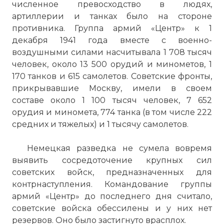
численное превосходство в людях,
различных амплуа, в частности в роли
артиллерии и танках было на стороне
высотного перехватчика (в особенности
противника. Группа армий «Центр» к 1
FW-190D), эскортного истребителя,
декабря 1941 года вместе с военно-
штурмовика, ночного истребителя и
воздушными силами насчитывала 1 708 тысяч
зарекомендовал себя настоящей
человек, около 13 500 орудий и минометов, 1
«рабочей лошадкой» Люфтваффе (хотя
170 танков и 615 самолетов. Советские фронты,
советские лётчики всегда отмечали, что
прикрывавшие Москву, имели в своем
с «фоккером» бой вести легче, нежели с
составе около 1 100 тысяч человек, 7 652
Me-109
орудия и миномета, 774 танка (в том числе 222
Фото статьи:
средних и тяжелых) и 1 тысячу самолетов.
Немецкая разведка не сумела вовремя
выявить сосредоточение крупных сил
советских войск, предназначенных для
контрнаступления. Командование группы
армий «Центр» до последнего дня считало,
советские войска обессилены и у них нет
резервов. Оно было застигнуто врасплох.