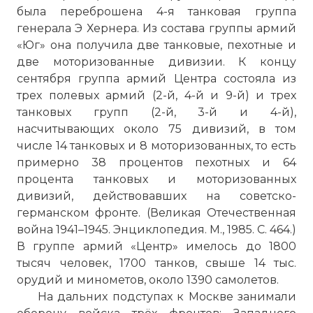
была переброшена 4-я танковая группа
генерала Э Хернера. Из состава группы армий
«Юг» она получила две танковые, пехотные и
две моторизованные дивизии. К концу
сентября группа армий Центра состояла из
трех полевых армий (2-й, 4-й и 9-й) и трех
танковых групп (2-й, 3-й и 4-й),
насчитывающих около 75 дивизий, в том
числе 14 танковых и 8 моторизованных, то есть
примерно 38 процентов пехотных и 64
процента танковых и моторизованных
дивизий, действовавших на советско-
германском фронте. (Великая Отечественная
война 1941–1945. Энциклопедия. М., 1985. С. 464.)
В группе армий «Центр» имелось до 1800
тысяч человек, 1700 танков, свыше 14 тыс.
орудий и минометов, около 1390 самолетов.
На дальних подступах к Москве занимали