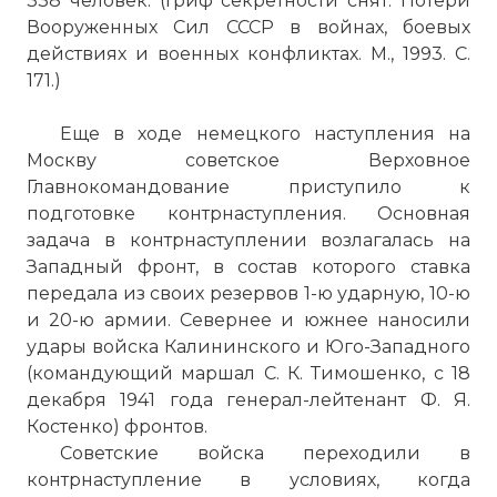
338 человек. (Гриф секретности снят. Потери
☓
Вооруженных Сил СССР в войнах, боевых
действиях и военных конфликтах. М., 1993. С.
171.)
Еще в ходе немецкого наступления на
Москву советское Верховное
Главнокомандование приступило к
подготовке контрнаступления. Основная
задача в контрнаступлении возлагалась на
Западный фронт, в состав которого ставка
передала из своих резервов 1-ю ударную, 10-ю
и 20-ю армии. Севернее и южнее наносили
Фокке-Вульф FW-190 (нем. Focke-Wulf
удары войска Калининского и Юго-Западного
FW-190 «Würger») — немецкий
(командующий маршал С. К. Тимошенко, с 18
одноместный одномоторный
декабря 1941 года генерал-лейтенант Ф. Я.
поршневой истребитель-моноплан,
Костенко) фронтов.
стоявший на вооружении Люфтваффе во
Советские войска переходили в
время Второй мировой войны.
контрнаступление в условиях, когда
FW-190 успешно использовался в