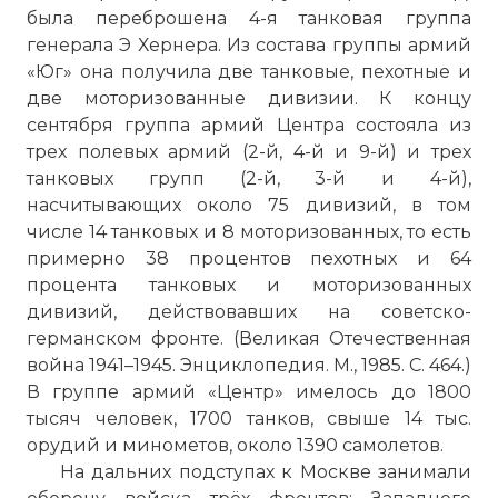
была переброшена 4-я танковая группа
генерала Э Хернера. Из состава группы армий
«Юг» она получила две танковые, пехотные и
две моторизованные дивизии. К концу
сентября группа армий Центра состояла из
трех полевых армий (2-й, 4-й и 9-й) и трех
танковых групп (2-й, 3-й и 4-й),
насчитывающих около 75 дивизий, в том
числе 14 танковых и 8 моторизованных, то есть
примерно 38 процентов пехотных и 64
процента танковых и моторизованных
дивизий, действовавших на советско-
германском фронте. (Великая Отечественная
война 1941–1945. Энциклопедия. М., 1985. С. 464.)
В группе армий «Центр» имелось до 1800
тысяч человек, 1700 танков, свыше 14 тыс.
орудий и минометов, около 1390 самолетов.
На дальних подступах к Москве занимали