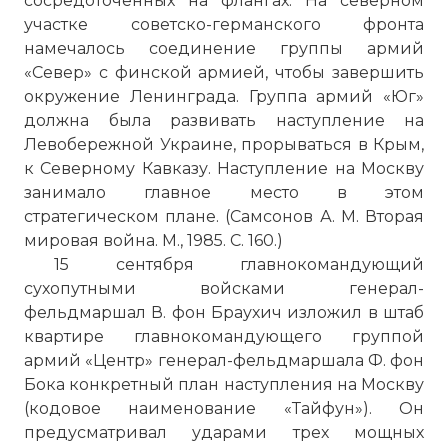
сосредоточенных на флангах. На северном
участке советско-германского фронта
намечалось соединение группы армий
«Север» с финской армией, чтобы завершить
окружение Ленинграда. Группа армий «Юг»
должна была развивать наступление на
Левобережной Украине, прорываться в Крым,
к Северному Кавказу. Наступление на Москву
занимало главное место в этом
стратегическом плане. (Самсонов А. М. Вторая
мировая война. М., 1985. С. 160.)
15 сентября главнокомандующий
сухопутными войсками генерал-
фельдмаршал В. фон Браухич изложил в штаб
квартире главнокомандующего группой
армий «Центр» генерал-фельдмаршала Ф. фон
Бока конкретный план наступления на Москву
(кодовое наименование «Тайфун»). Он
предусматривал ударами трех мощных