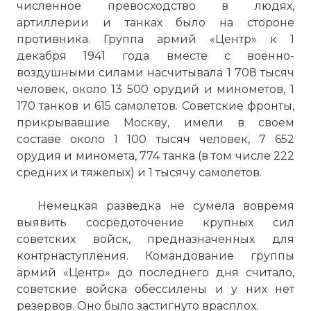
Фото статьи:
численное превосходство в людях,
артиллерии и танках было на стороне
противника. Группа армий «Центр» к 1
декабря 1941 года вместе с военно-
воздушными силами насчитывала 1 708 тысяч
человек, около 13 500 орудий и минометов, 1
170 танков и 615 самолетов. Советские фронты,
прикрывавшие Москву, имели в своем
составе около 1 100 тысяч человек, 7 652
орудия и миномета, 774 танка (в том числе 222
средних и тяжелых) и 1 тысячу самолетов.
Немецкая разведка не сумела вовремя
выявить сосредоточение крупных сил
советских войск, предназначенных для
контрнаступления. Командование группы
армий «Центр» до последнего дня считало,
советские войска обессилены и у них нет
резервов. Оно было застигнуто врасплох.