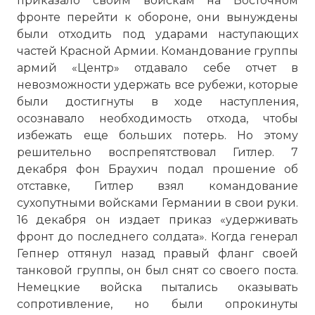
приказало своим войскам на Восточном
фронте перейти к обороне, они вынуждены
были отходить под ударами наступающих
частей Красной Армии. Командование группы
армий «Центр» отдавало себе отчет в
невозможности удержать все рубежи, которые
были достигнуты в ходе наступления,
осознавало необходимость отхода, чтобы
избежать еще больших потерь. Но этому
решительно воспрепятствовал Гитлер. 7
декабря фон Браухич подал прошение об
отставке, Гитлер взял командование
сухопутными войсками Германии в свои руки.
16 декабря он издает приказ «удерживать
фронт до последнего солдата». Когда генерал
Гепнер оттянул назад правый фланг своей
танковой группы, он был снят со своего поста.
Немецкие войска пытались оказывать
сопротивление, но были опрокинуты