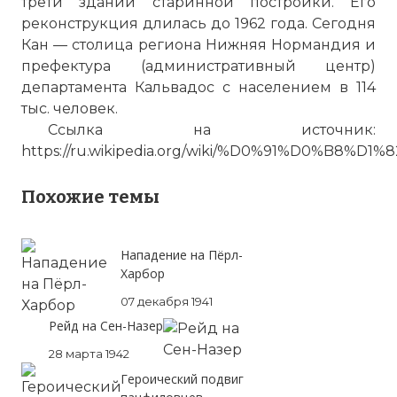
трети зданий старинной постройки. Его
реконструкция длилась до 1962 года. Сегодня
Кан — столица региона Нижняя Нормандия и
префектура (административный центр)
департамента Кальвадос с населением в 114
тыс. человек.
Ссылка на источник:
https://ru.wikipedia.org/wiki/%D0%91%D0%
Похожие темы
Нападение на Пёрл-
Харбор
07 декабря 1941
Рейд на Сен-Назер
28 марта 1942
☓
Героический подвиг
Битва за Кан