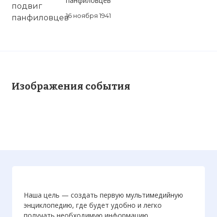
панфиловцев
Фото статьи:
Вернуться в статью:
Битва за Кан
16 ноября 1941
Изображения события
Наша цель — создать первую мультимедийную
энциклопедию, где будет удобно и легко
получать необходимую информацию.