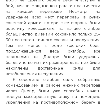
достигнет другого берега реки и вступит в
опасность нанесения ударов советскими
бой, начали мощные контратаки практически
войсками с захваченных ими
на каждой переправе. Несмотря на
плацдармов, сосредоточило против них
удержание всех мест переправы в руках
сильные группировки. Учитывая
советской армии, потери с ее стороны были
отсутствие у противника тактических и
воистину колоссальны: на начало октября
оперативных резервов южнее Киева,
большинство дивизий сохранило только 25–
командующий войсками фронта
30 процентов личного состава и вооружения.
стремился возобновить активные
Тем не менее в ходе жестоких боев,
боевые действия без длительной
продолжавшихся весь октябрь, все
оперативной паузы, еще до завершения
плацдармы на Днепре были удержаны,
полного сосредоточения на букринском
большинство из них расширены, на них были
плацдарме основных сил 40-й и 3-й
накоплены достаточные силы для
гвардейской танковой армий.
возобновления наступления.
Фото статьи:
К середине октября силы, собранные
командованием в районе нижних переправ
через Днепр, были уже способны начать
первую массированную атаку на немецкие
укрепления на противоположном берегу в