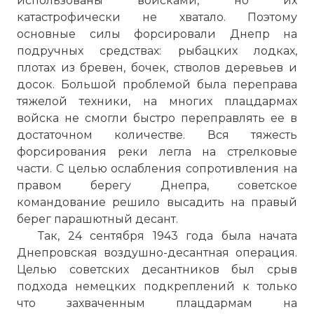
использованы войсками, но их
катастрофически не хватало. Поэтому
основные силы форсировали Днепр на
подручных средствах: рыбацких лодках,
плотах из бревен, бочек, стволов деревьев и
досок. Большой проблемой была переправа
тяжелой техники, на многих плацдармах
войска не смогли быстро переправлять ее в
достаточном количестве. Вся тяжесть
форсирования реки легла на стрелковые
части. С целью ослабления сопротивления на
правом берегу Днепра, советское
командование решило высадить на правый
берег парашютный десант.
Так, 24 сентября 1943 года была начата
Днепровская воздушно-десантная операция.
Целью советских десантников был срыв
подхода немецких подкреплений к только
что захваченным плацдармам на