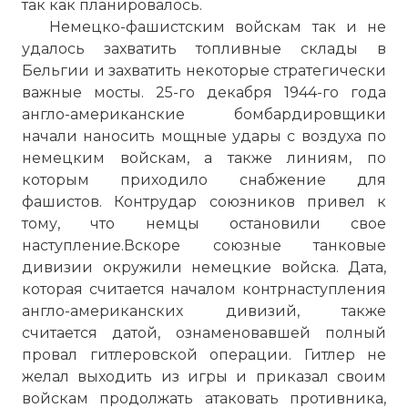
так как планировалось.
Немецко-фашистским войскам так и не
удалось захватить топливные склады в
Бельгии и захватить некоторые стратегически
важные мосты. 25-го декабря 1944-го года
англо-американские бомбардировщики
начали наносить мощные удары с воздуха по
немецким войскам, а также линиям, по
которым приходило снабжение для
фашистов. Контрудар союзников привел к
тому, что немцы остановили свое
наступление.Вскоре союзные танковые
дивизии окружили немецкие войска. Дата,
которая считается началом контрнаступления
Вторая Мировая (World War Two): Арденнская о
англо-американских дивизий, также
Ardennes).mp4
считается датой, ознаменовавшей полный
Имя:
провал гитлеровской операции. Гитлер не
желал выходить из игры и приказал своим
Комментарий:
войскам продолжать атаковать противника,