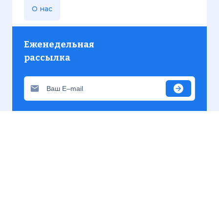
О нас
Еженедельная
рассылка
Присылаем только актуальную информацию без
лишних писем. Свежие и интересующие вас
материалы.