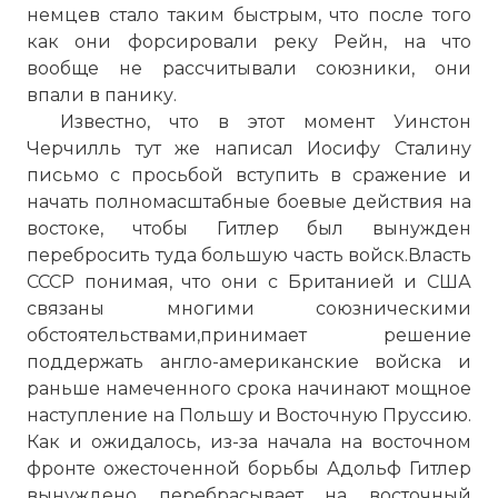
немцев стало таким быстрым, что после того
как они форсировали реку Рейн, на что
вообще не рассчитывали союзники, они
впали в панику.
Известно, что в этот момент Уинстон
Черчилль тут же написал Иосифу Сталину
письмо с просьбой вступить в сражение и
начать полномасштабные боевые действия на
востоке, чтобы Гитлер был вынужден
перебросить туда большую часть войск.Власть
СССР понимая, что они с Британией и США
связаны многими союзническими
обстоятельствами,принимает решение
поддержать англо-американские войска и
раньше намеченного срока начинают мощное
наступление на Польшу и Восточную Пруссию.
Как и ожидалось, из-за начала на восточном
фронте ожесточенной борьбы Адольф Гитлер
вынуждено перебрасывает на восточный