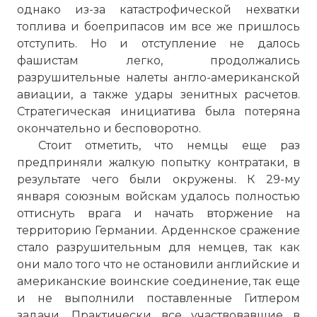
однако из-за катастрофической нехватки
топлива и боеприпасов им все же пришлось
Проверочный код:
отступить. Но и отступление не далось
фашистам легко, продолжались
разрушительные налеты англо-американской
авиации, а также удары зенитных расчетов.
Стратегическая инициатива была потеряна
окончательно и бесповоротно.
Стоит отметить, что немцы еще раз
предприняли жалкую попытку контратаки, в
результате чего были окружены. К 29-му
января союзным войскам удалось полностью
оттиснуть врага и начать вторжение на
Вернуться в статью:
Битва в Арденнах: "после
территорию Германии. Арденнское сражение
стало разрушительным для немцев, так как
они мало того что не остановили английские и
американские воинские соединение, так еще
и не выполнили поставленные Гитлером
задачи. Практически все участвовавшие в