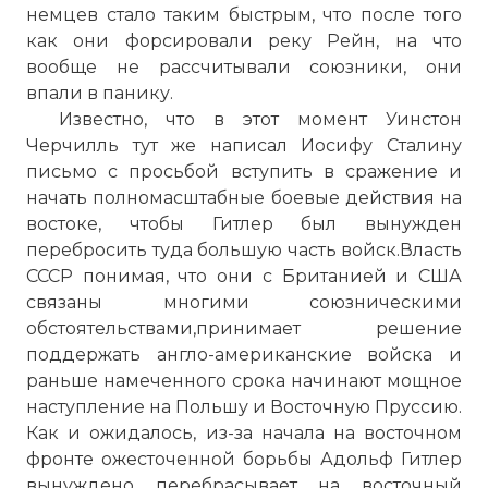
немцев стало таким быстрым, что после того
как они форсировали реку Рейн, на что
вообще не рассчитывали союзники, они
впали в панику.
Известно, что в этот момент Уинстон
Черчилль тут же написал Иосифу Сталину
письмо с просьбой вступить в сражение и
начать полномасштабные боевые действия на
востоке, чтобы Гитлер был вынужден
перебросить туда большую часть войск.Власть
СССР понимая, что они с Британией и США
связаны многими союзническими
обстоятельствами,принимает решение
поддержать англо-американские войска и
раньше намеченного срока начинают мощное
наступление на Польшу и Восточную Пруссию.
Как и ожидалось, из-за начала на восточном
фронте ожесточенной борьбы Адольф Гитлер
вынуждено перебрасывает на восточный