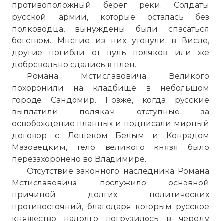
противоположный берег реки. Солдаты
русской армии, которые осталась без
полководца, вынуждены были спасаться
бегством. Многие из них утонули в Висле,
другие погибли от пуль поляков или же
добровольно сдались в плен.
Романа Мстиславовича Великого
похоронили на кладбище в небольшом
городе Сандомир. Позже, когда русские
выплатили полякам отступные за
освобождение планных и подписали мирный
договор с Лешеком Белым и Конрадом
Мазовецким, тело великого князя было
перезахоронено во Владимире.
Отсутствие законного наследника Романа
Мстиславовича послужило основной
причиной долгих политических
противостояний, благодаря которым русское
княжество надолго погрузилось в череду