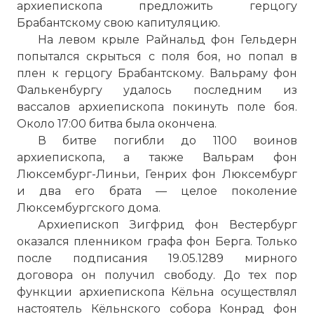
архиепископа предложить герцогу
Брабантскому свою капитуляцию.
На левом крыле Райнальд фон Гельдерн
попытался скрыться с поля боя, но попал в
плен к герцогу Брабантскому. Вальраму фон
Фалькенбургу удалось последним из
вассалов архиепископа покинуть поле боя.
Около 17:00 битва была окончена.
В битве погибли до 1100 воинов
архиепископа, а также Вальрам фон
Люксембург-Линьи, Генрих фон Люксембург
и два его брата — целое поколение
Люксембургского дома.
Архиепископ Зигфрид фон Вестербург
оказался пленником графа фон Берга. Только
после подписания 19.05.1289 мирного
договора он получил свободу. До тех пор
функции архиепископа Кёльна осуществлял
настоятель Кёльнского собора Конрад фон