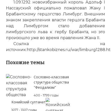
1.09.1292 новоизбранный король Адольф I
Нассауский официально пожаловал Жану I
Брабантскому герцогство Лимбург. Внешним
знаком закрепления власти герцога Брабанта
над Лимбургом стало добавление
лимбургского льва к гербу Брабанта, но это
произошло уже во время правления Жана II.
Ссылка на
источник:http://stankobiznes.ru/war/limburg1288.h
Похожие темы
Cословно-классовая
структура общества
"Феодализм"
400 - 1799 годы
Конийский султанат
1077 - 1307 годы