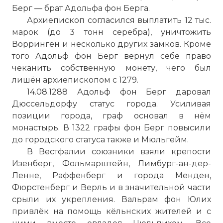
Берг — брат Адольфа фон Берга.
Архиепископ согласился выплатить 12 тыс.
марок (до 3 тонн серебра), уничтожить
Ворринген и несколько других замков. Кроме
того Адольф фон Берг вернул себе право
чеканить собственную монету, чего был
лишён архиепископом с 1279.
14.08.1288 Адольф фон Берг даровал
Дюссельдорфу статус города. Усиливая
позиции города, граф основал в нём
монастырь. В 1322 графы фон Берг повысили
до городского статуса также и Мюльгейм.
В Вестфалии союзники взяли крепости
Изенберг, Фольмарштейн, Лимбург-ан-дер-
Ленне, Раффенберг и города Менден,
Фюрстенберг и Верль и в значительной части
срыли их укрепления. Вальрам фон Юлих
привлёк на помощь кёльнских жителей и с