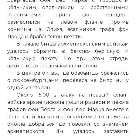
Эбергарда фон дер Марка с городским
кёльнским ополчением и собственными
крестьянами. Герцог фон Гельдерн
разместился на левом фланге против
конницы из Юлиха, всадников графа фон
Лооца и брабантской пехоты.
В начале битвы архиепископским войскам
удалось обратить в бегство бергскую и
кёльнскую пехоту. Но при этом отряды
архиепископа сломали свой строй.
В центре битвы, где брабантцы сражались
с люксембургцами, перевеса не было ни у
одной из сторон.
Около 15:00 в атаку на правый фланг
войска архиепископа пошли рыцари и пехота
графов фон Берга и фон дер Марка вместе с
кёльнской знатью и ополчением. Пехота Берга
смогла добраться до повозки со знаменем
архиепископа. Им удалось заставить