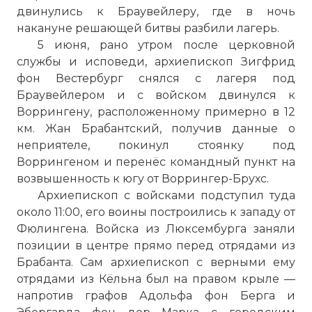
двинулись к Браувейлеру, где в ночь
накануне решающей битвы разбили лагерь.
5 июня, рано утром после церковной
службы и исповеди, архиепископ Зигфрид
фон Вестербург снялся с лагеря под
Браувейлером и с войском двинулся к
Воррингену, расположенному примерно в 12
км. Жан Брабантский, получив данные о
неприятеле, покинул стоянку под
Воррингеном и перенёс командный пункт на
возвышенность к югу от Воррингер-Брухс.
Архиепископ с войсками подступил туда
около 11:00, его воины построились к западу от
Фюлингена. Войска из Люксембурга заняли
позиции в центре прямо перед отрядами из
Брабанта. Сам архиепископ с верными ему
отрядами из Кёльна был на правом крыле —
напротив графов Адольфа фон Берга и