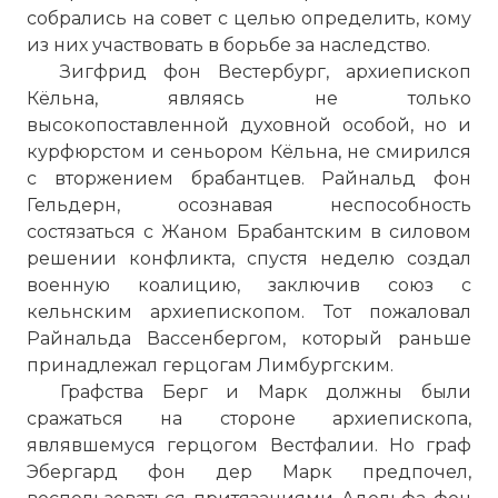
собрались на совет с целью определить, кому
из них участвовать в борьбе за наследство.
Зигфрид фон Вестербург, архиепископ
Кёльна, являясь не только
высокопоставленной духовной особой, но и
курфюрстом и сеньором Кёльна, не смирился
с вторжением брабантцев. Райнальд фон
Гельдерн, осознавая неспособность
состязаться с Жаном Брабантским в силовом
решении конфликта, спустя неделю создал
военную коалицию, заключив союз с
кельнским архиепископом. Тот пожаловал
Райнальда Вассенбергом, который раньше
принадлежал герцогам Лимбургским.
Графства Берг и Марк должны были
сражаться на стороне архиепископа,
являвшемуся герцогом Вестфалии. Но граф
Эбергард фон дер Марк предпочел,