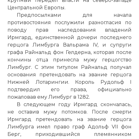
крупный передел власти на северо-западе
Центральной Европы.
Предпосылками для начала
противостояния послужили разногласия по
поводу прав наследования владений
Ирмгард, единственной дочери последнего
герцога Лимбурга Вальрама IV, и супруги
графа Райнальд фон Гелдерна, которая после
кончины отца принесла мужу герцогство
Лимбург. С этим титулом Райнальд получал
основания претендовать на звание герцога
Нижней Лотарингии. Король Рудольф I
подтвердил его права, официально
пожаловав ему Лимбург в 1282.
В следующем году Ирмгард скончалась,
не оставив мужу потомков. После смерти
Ирмгард претендовать на звание герцога
Лимбурга имел право граф Адольф VII фон
Берг, приходившийся племянником