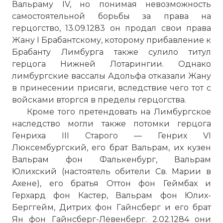
Вальраму IV, но понимая невозможность
самостоятельной борьбы за права на
герцогство, 13.09.1283 он продал свои права
Жану I Брабантскому, которому прибавление к
Брабанту Лимбурга также сулило титул
герцога Нижней Лотарингии. Однако
лимбургские вассалы Адольфа отказали Жану
в принесении присяги, вследствие чего тот с
войсками вторгся в пределы герцогства.
Кроме того претендовать на Лимбургское
наследство могли также потомки герцога
Генриха III Старого — Генрих VI
Люксембургский, его брат Вальрам, их кузен
Вальрам фон Фалькенбург, Вальрам
Юлихский (настоятель обители Св. Марии в
Ахене), его братья Оттон фон Геймбах и
Герхард фон Кастер, Вальрам фон Юлих-
Берггейм, Дитрих фон Гайнсберг и его брат
Ян фон Гайнсберг-Лёвенберг. 2.02.1284 они