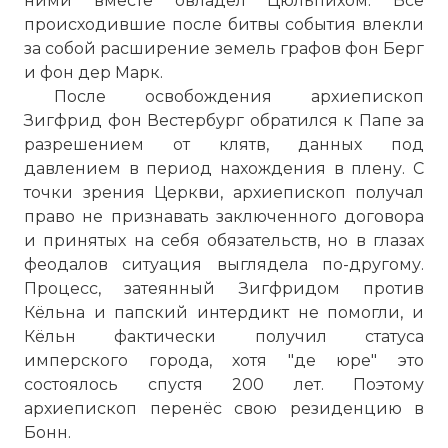
ними вместе овладел Цюльпихом. Все
происходившие после битвы события влекли
за собой расширение земель графов фон Берг
и фон дер Марк.
После освобождения архиепископ
Зигфрид фон Вестербург обратился к Папе за
разрешением от клятв, данных под
давлением в период нахождения в плену. С
точки зрения Церкви, архиепископ получал
право не признавать заключенного договора
и принятых на себя обязательств, но в глазах
феодалов ситуация выглядела по-другому.
Процесс, затеянный Зигфридом против
Кёльна и папский интердикт не помогли, и
Кёльн фактически получил статуса
имперского города, хотя "де юре" это
состоялось спустя 200 лет. Поэтому
архиепископ перенёс свою резиденцию в
Бонн.