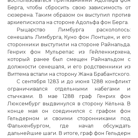
воспользоваться притязаниями Адольфа фон
Берга, чтобы сбросить свою зависимость от
сюзерена. Таким образом он выступил против
архиепископа на стороне Адольфа фон Берга.
Рыцарство Лимбурга раскололось:
сенешаль Лимбурга, Куно фон Лонтцен, и его
сторонники выступили на стороне Райнальда.
Генрих фон Мульрепас из Гейленкирхена,
который ранее был смещен Райнальдом с
должности сенешаля, и его родственники из
Виттема встали на сторону Жана Брабантского.
С сентября 1283 и до июня 1288 конфликт
ограничивался отдельными набегами и
стычками. В мае 1288 граф Генрих фон
Люксембург выдвинулся в сторону Кёльна. В
конце мая он соединился с графом фон
Гельдерном и своими сторонниками под
Фалькенбургом, где начал обсуждать
дальнейшие шаги. В итоге, граф фон Гельдерн