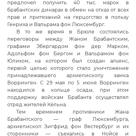
предпочел получить 40 тыс. марок в
брабантских динарах в обмен на отказ от всех
прав и притязаний на герцогство в пользу
Генриха и Вальрама фон Люксембург.
В то же время в Брюле состоялись
переговоры между Жаном Брабантским,
графами Эбергардом фон дер Марком,
Адольфом фон Бергом и Вальрамом фон
Юлихом, на котором был создан альянс,
первой целью которого стало уничтожение
принадлежавшего архиепископу замка
Ворринген. С 29 мая по 5 июня Ворринген
находился в кольце осады, при этом
поддержку войскам Брабанта осуществлял
отряд жителей Кёльна.
Тем временем противники Жана
Брабантского — граф Люксембурга,
архиепископ Зигфрид фон Вестербург и их
сторонники — съехались в Нойсе и