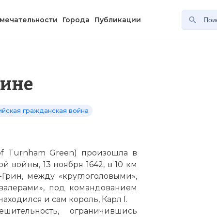
мечательности
Города
Публикации
рине
ийская гражданская война
 of Turnham Green) произошла в
 войны, 13 ноября 1642, в 10 км
-Грин, между «круглоголовыми»,
авалерами», под командованием
аходился и сам король, Карл I.
ительность, ограничившись