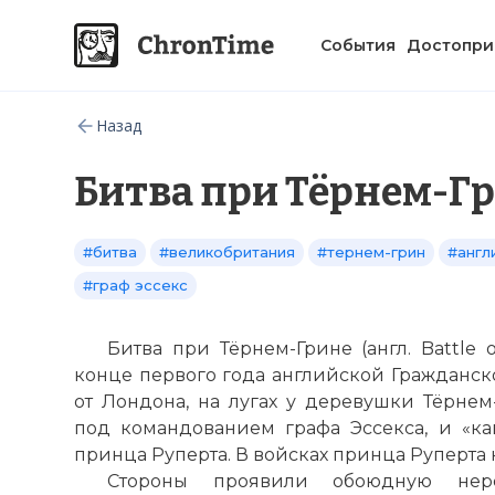
События
Достопри
Назад
Битва при Тёрнем-Г
#битва
#великобритания
#тернем-грин
#англ
#граф эссекс
Битва при Тёрнем-Грине (англ. Battle
конце первого года английской Гражданской
от Лондона, на лугах у деревушки Тёрнем
под командованием графа Эссекса, и «к
принца Руперта. В войсках принца Руперта н
Стороны проявили обоюдную нереш