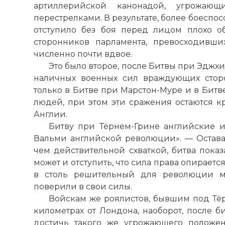
артиллерийской канонадой, угрожа
перестрелками. В результате, более боеспо
отступило без боя перед лицом плохо о
сторонников парламента, превосходивши
численно почти вдвое.
Это было второе, после Битвы при Эджхи
наличных военных сил враждующих сторо
только в Битве при Марстон-Муре и в Битв
людей, при этом эти сражения остаются 
Англии.
Битву при Тёрнем-Грине английские 
Вальми английской революции». — Остава
чем действительной схваткой, битва пока
может и отступить, что сила права опирается
в столь решительный для революции мо
поверили в свои силы.
Войскам же роялистов, бывшим под Тё
километрах от Лондона, наоборот, после б
достичь такого же угрожающего положен