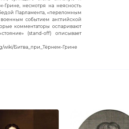
-Грине, несмотря на неясность
обедой Парламента, «переломным
 военным событием английской
торые комментаторы оспаривают
стояние» (stand-off) описывает
.org/wiki/Битва_при_Тёрнем-Грине