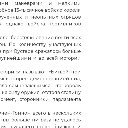
ющими манёврами и мелкими
собное 13-тысячное войско короля
бученных и неопытных отрядов
х, однако, войска противников
лле, боестолкновение почти всех
н. По количеству участвующих
е при Вустере сражалось больше
крупнейшими и во всей истории
историки называют «Битвой при
ясь скорее демонстрацией сил,
зала сомневающимся, что король
 на силу оружия; отстояв столицу
мент, сторонники парламента
рнем-Грином всего в нескольких
итвы больше ни разу не удалось
ия, сулящего столь близкую и