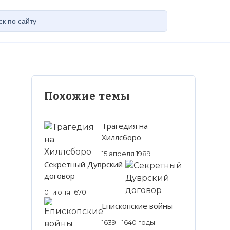
Похожие темы
Трагедия на
Хиллсборо
15 апреля 1989
Секретный Дуврский
договор
01 июня 1670
Епископские войны
1639 - 1640 годы