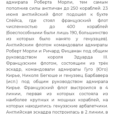
адмирала Роберта Морли, тем самым
пополнив силы англичан до 250 кораблей. 23
июня английский флот подошёл к бухте
Слёйса, где стоял французский флот
численностью до 400 кораблей
(боеспособными были лишь 190, большинство
из которых было нанято у генуэзцев).
Английским флотом командовали адмиралы
Роберт Морли и Ричард Фицаман под общим
руководством короля Эдуарда III.
Французским флотом, состоящим из трёх
эскадр, командовали адмиралы Гуго (Юго)
Кирье, Николя Бегюше и генуэзец Барбавера
(исп.) под общим руководством адмирала
Кирье. Французский флот выстроился в 4
линии, первая из которых состояла из
наиболее крупных и мощных кораблей, на
которых находились генуэзские арбалетчики.
Английская эскадра построилась в 2 линии, в