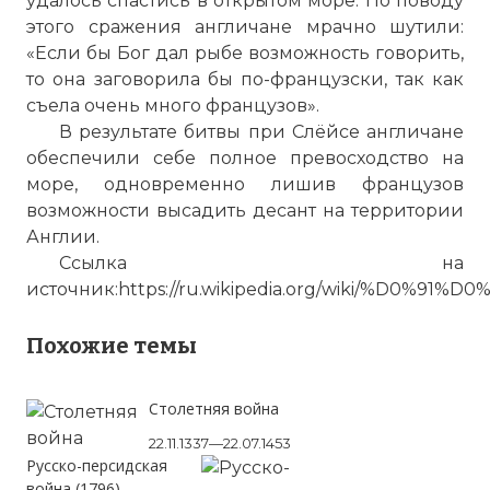
удалось спастись в открытом море. По поводу
этого сражения англичане мрачно шутили:
«Если бы Бог дал рыбе возможность говорить,
то она заговорила бы по-французски, так как
съела очень много французов».
В результате битвы при Слёйсе англичане
обеспечили себе полное превосходство на
море, одновременно лишив французов
возможности высадить десант на территории
Англии.
Ссылка на
источник:https://ru.wikipedia.org/wiki/%
Похожие темы
Битва при Слёйсе являлась первым
крупным сражением Столетней войны,
которая велась Англией и Францией в
Столетняя война
период между 1337 и 1453 г. и
22.11.1337—22.07.1453
представляла собой своего рода
Русско-персидская
пульсирующий конфликт, обычно
война (1796)