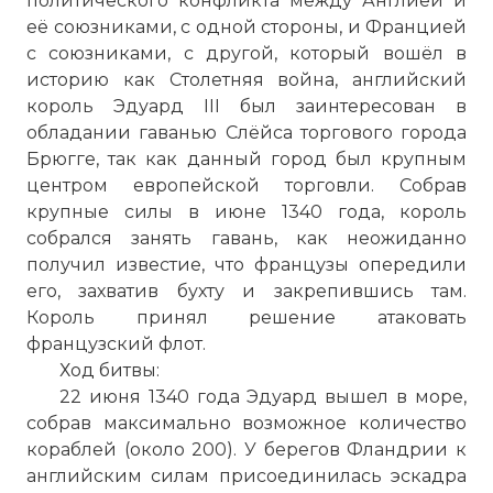
политического конфликта между Англией и
её союзниками, с одной стороны, и Францией
с союзниками, с другой, который вошёл в
историю как Столетняя война, английский
король Эдуард III был заинтересован в
обладании гаванью Слёйса торгового города
Брюгге, так как данный город был крупным
центром европейской торговли. Собрав
крупные силы в июне 1340 года, король
собрался занять гавань, как неожиданно
получил известие, что французы опередили
его, захватив бухту и закрепившись там.
Король принял решение атаковать
французский флот.
Ход битвы:
22 июня 1340 года Эдуард вышел в море,
собрав максимально возможное количество
кораблей (около 200). У берегов Фландрии к
английским силам присоединилась эскадра