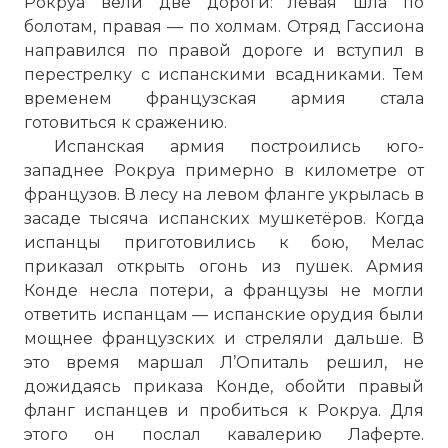
Рокруа вели две дороги: левая шла по
болотам, правая — по холмам. Отряд Гассиона
направился по правой дороге и вступил в
перестрелку с испанскими всадниками. Тем
временем французская армия стала
готовиться к сражению.
Испанская армия построились юго-
западнее Рокруа примерно в километре от
французов. В лесу на левом фланге укрылась в
засаде тысяча испанских мушкетёров. Когда
испанцы приготовились к бою, Мелас
приказал открыть огонь из пушек. Армия
Конде несла потери, а французы не могли
ответить испанцам — испанские орудия были
мощнее французских и стреляли дальше. В
это время маршал Л’Опиталь решил, не
дожидаясь приказа Конде, обойти правый
фланг испанцев и пробиться к Рокруа. Для
этого он послал кавалерию Лаферте.