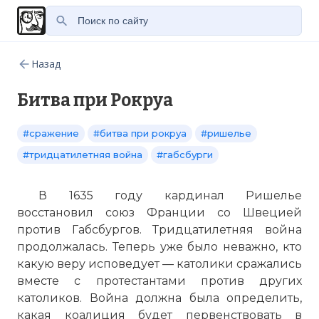
Назад
Битва при Рокруа
#сражение
#битва при рокруа
#ришелье
#тридцатилетняя война
#габсбурги
В 1635 году кардинал Ришелье
восстановил союз Франции со Швецией
против Габсбургов. Тридцатилетняя война
продолжалась. Теперь уже было неважно, кто
какую веру исповедует — католики сражались
вместе с протестантами против других
католиков. Война должна была определить,
какая коалиция будет первенствовать в