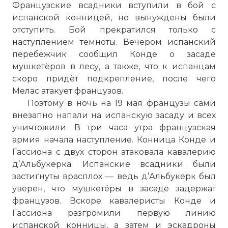
Французские всадники вступили в бой с
испанской конницей, но вынуждены были
отступить. Бой прекратился только с
наступлением темноты. Вечером испанский
перебежчик сообщил Конде о засаде
мушкетёров в лесу, а также, что к испанцам
скоро придёт подкрепление, после чего
Мелас атакует французов.
Поэтому в ночь на 19 мая французы сами
внезапно напали на испанскую засаду и всех
уничтожили. В три часа утра французская
армия начала наступление. Конница Конде и
Гассиона с двух сторон атаковала кавалерию
д’Альбукерка. Испанские всадники были
застигнуты врасплох — ведь д’Альбукерк был
уверен, что мушкетёры в засаде задержат
французов. Вскоре кавалеристы Конде и
Гассиона разгромили первую линию
испанской конницы, а затем и эскадроны