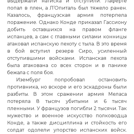
выдержали натиска и отступили. Лаферте
☓
попал в плен, а Л’Опиталь был тяжело ранен.
Казалось, французская армия потерпела
поражение. Однако Конде приказал Гассиону
добить оставшихся на правом фланге
испанцев, а сам с главными силами конницы
атаковал испанскую пехоту с тыла. В это время
в бой вступил резерв Сиро, усиленный
отступившими войсками. Испанская пехота
была атакована со всех сторон и в панике
бежала с поля боя.
Изембург попробовал остановить
противника, но вскоре и его эскадроны были
Современный Рокруа
разбиты. В этом сражении армия Меласа
Фото статьи:
потеряла 8 тысяч убитыми и 6 тысяч
пленными. У французов погибли 2 тысячи. Так
мужество и военное искусство полководца
Конде, а также дисциплина и стойкость его
солдат одолели упорство испанских войск.