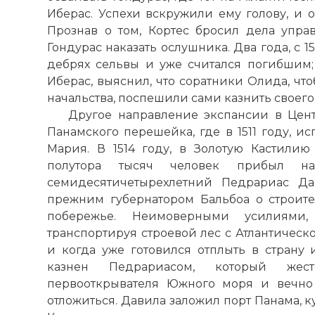
Иберас. Успехи вскружили ему голову, и о
Прознав о том, Кортес бросил дела упр
Гондурас наказать ослушника. Два года, с 15
дебрях сельвы и уже считался погибшим;
Иберас, выяснил, что соратники Олида, чт
начальства, поспешили сами казнить своего
Другое направление экспансии в Цен
Панамского перешейка, где в 1511 году, и
Мария. В 1514 году, в Золотую Кастилию 
полутора тысяч человек прибыл на
семидесятичетырехлетний Педрариас Да
прежним губернатором Бальбоа о строите
побережье. Неимоверными усилиями,
транспортируя строевой лес с Атлантическ
и когда уже готовился отплыть в страну 
казнен Педрариасом, который жес
первооткрывателя Южного моря и вечно
отложиться. Давила заложил порт Панама, к