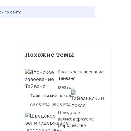
Похожие темы
Японское завоевание
Тайваня
1895 год
Тайваньский поход
06.05.1874 - 15.06.1874
Шведское
великодержавие
(королевство