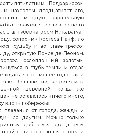
есятипятилетним Педрариасом
 и нахрапом двадцатилетнего,
отовил мощную карательную
а был схвачен и после короткого
ас стал губернатором Никарагуа.
году, соперник Кортеса Панфило
юся судьбу и во главе трехсот
ду, открытую Понсе де Леоном.
арваэс, ослепленный золотым
инуться в глубь земли и отдал
е ждать его не менее года. Так и
ойско больше не встретились.
овенной деревней; когда же
ам не оставалось ничего иного,
ку вдоль побережья.
о плавания от голода, жажды и
дин за другим. Можно только
рились добраться до дельты
ликой реки, разразился шторм, и