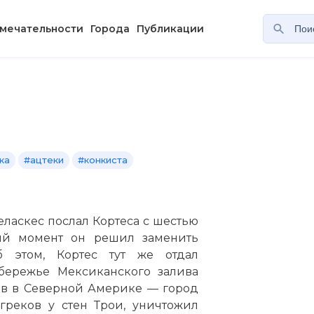
мечательности
Города
Публикации
ка
#ацтеки
#конкиста
Веласкес послал Кортеса с шестью
ий момент он решил заменить
б этом, Кортес тут же отдал
бережье Мексиканского залива
ев в Северной Америке — город
греков у стен Трои, уничтожил