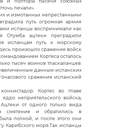
ев и полторы тысячи союзных
«Ночь печали».
ших и измотанных непрестанными
еградила путь огромная армия
 сами испанцы воспринимали как
я Отумба ацтеки преградили
ия испанцам путь к морскому
 здесь произошло сражение войск
 командованием Кортеса осталось
лько тысяч воинов тласкаланцев.
еувеличенным данным испанских
огочасового сражения испанский
онкистадор. Кортес во главе
 ядро неприятельского войска,
 Ацтеки от одного только вида
 смятение и обратились в
была полной, и после этого они
гу Карибского моря.Так испанцы