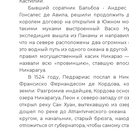
Кастилии.
Бывший соратник Бальбоа - Андрес
Гонсалес де Авила, решили продолжить 
королем договор на открытия в Южном мор
такими муками выстроенный Васко Нун
экспедиция вышла из Панамы и направилас
что на севере расположены два огромных 
это водный путь из одного океана в другой. 
правил могущественный касик Никарао —
назвали всю «провинцию», ставшую впос
Никарагуа.
В 1524 году, Педрариас послал в Ни
Франсиско Фернандесом де Кордова, ко
земли. Разгромив индейцев, Кордова основ
озера Никарагуа, Леон к северо-западу от о
открыл реку Сан Хуан, вытекавшую из озе
дошел по реке до Атлантического океана. 
кругом, а начальник, старый брюзга, нах
отложиться от губернатора, чтобы самому ст