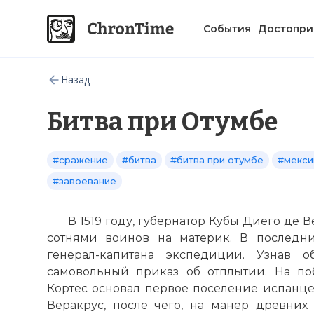
События
Достопри
Назад
Битва при Отумбе
#сражение
#битва
#битва при отумбе
#мекси
#завоевание
В 1519 году, губернатор Кубы Диего де 
сотнями воинов на материк. В последн
генерал-капитана экспедиции. Узнав о
самовольный приказ об отплытии. На по
Кортес основал первое поселение испанц
Веракрус, после чего, на манер древних 