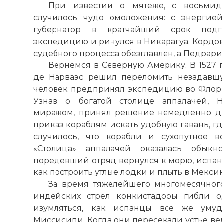
При известии о мятеже, с восьмид
случилось чудо омоложения: с энергией
губернатор в кратчайший срок подг
экспедицию и ринулся в Никарагуа. Кордов
судебного процесса обезглавлен, а Педрари
Вернемся в Северную Америку. В 1527 
де Нарваэс решил переломить незадавшу
человек предпринял экспедицию во Флори
Узнав о богатой столице аппалачей, Н
миражом, принял решение немедленно дв
приказ кораблям искать удобную гавань, гд
случилось, что корабли и сухопутное в
«Столица» аппалачей оказалась обыкн
поредевший отряд вернулся к морю, испанц
как построить утлые лодки и плыть в Мекси
За время тяжелейшего многомесячног
индейских стрел конкистадоры гибли о
изумляться, как испанцы все же умуд
Миссисипи. Когда они пересекали устье ве