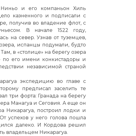
 Ниньо и его компаньон Хиль
дело казненного и подписали с
е, получив во владение флот, с
ьесом. В начале 1522 году,
ь на север. Узнав от туземцев,
озера, испанцы подумали, будто
Там, в «столице» на берегу озера
 по его имени конкистадоры и
ледствии независимой страной
карагуа экспедицию во главе с
торому предписал заселить те
ал три форта: Гранада на берегу
зера Манагуа и Сеговия. А еще он
ра Никарагуа, построил лодки и
От успехов у него голова пошла
одился далеко. И Кордова решил
ать владельцем Никарагуа.