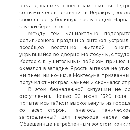
командованием своего заместителя Педро
сотнями человек спешит в Веракрус, золо
свою сторону большую часть людей Нарваэс
стычки берет в плен.
Между тем маниакально подозрит
религиозного праздника ацтеков устроил 
всеобщее восстание жителей Теночти
укрывшийся во дворце Моктесумы, с трудо
Кортес с внушительным войском пришел 
оказался в западне. Ярость ацтеков не ути
ни днем, ни ночью, а Моктесума, призванн
получил от них град камней и скончался от 
В этой безнадежной ситуации не ос
отступления. Ночью 30 июня 1520 года
попытались тайком выскользнуть из города
со всех сторон. Началось паническое
заготовленный для перехода через кан
Обвешанные награбленным золотом, конкис