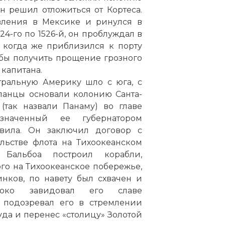
н решил отложиться от Кортеса.
авления в Мексике и ринулся в
24-го по 1526-й, он проблуждал в
 когда же приблизился к порту
обы получить прощение грозного
 капитана.
тральную Америку шло с юга, с
спанцы основали колонию Санта-
(так назвали Панаму) во главе
значенный ее губернатором
вила. Он заключил договор с
льстве флота на Тихоокеанском
 Бальбоа построил корабли,
ого на Тихоокеанское побережье,
инков, по навету был схвачен и
токо завидовал его славе
 подозревал его в стремлении
уда и перенес «столицу» Золотой