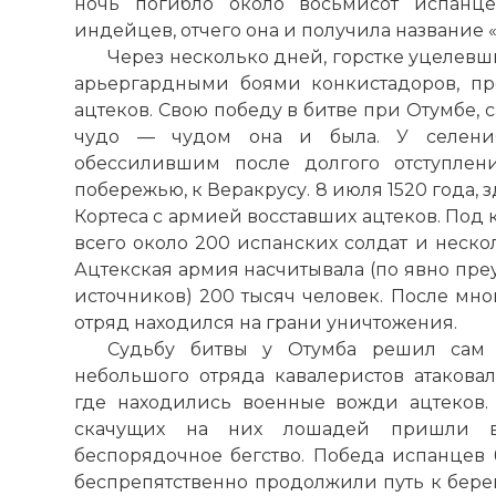
ночь погибло около восьмисот испанц
индейцев, отчего она и получила название 
Через несколько дней, горстке уцелев
арьергардными боями конкистадоров, пр
ацтеков. Свою победу в битве при Отумбе,
чудо — чудом она и была. У селени
обессилившим после долгого отступлен
побережью, к Веракрусу. 8 июля 1520 года,
Кортеса с армией восставших ацтеков. Под
всего около 200 испанских солдат и неско
Ацтекская армия насчитывала (по явно пр
источников) 200 тысяч человек. После мн
отряд находился на грани уничтожения.
Судьбу битвы у Отумба решил сам к
небольшого отряда кавалеристов атаковал
где находились военные вожди ацтеков.
скачущих на них лошадей пришли в
беспорядочное бегство. Победа испанцев 
беспрепятственно продолжили путь к бере