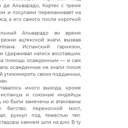
 де Альварадо, Кортес с тремя
том и посулами переманивает на
а, а его самого после короткой
ельный Альварадо во время
резню ацтекской знати, вызвав
тлана. Испанский гарнизон,
м сдерживал натиск восставших.
на помощь осажденным — и сам
хала, осажденные не знали покоя
ый утихомирить своих подданных,
ран.
тавалось иного выхода, кроме
, испанцы и союзные индейцы
, но были замечены и атакованы
 бегство; переносной мост,
ал, рухнул под тяжестью тел.
тадоры камнем шли на дно. В ту