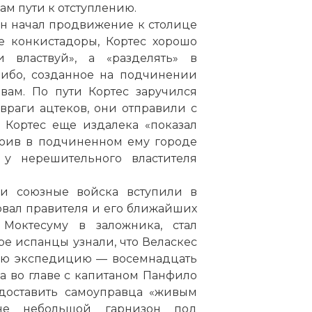
ам пути к отступлению.
, он начал продвижение к столице
ие конкистадоры, Кортес хорошо
властвуй», а «разделять» в
, ибо, созданное на подчинении
вам. По пути Кортес заручился
враги ацтеков, они отправили с
 Кортес еще издалека «показал
роив в подчиненном ему городе
у нерешительного властителя
 и союзные войска вступили в
овал правителя и его ближайших
Моктесуму в заложника, стал
ре испанцы узнали, что Веласкес
ную экспедицию — восемнадцать
а во главе с капитаном Панфило
 доставить самоуправца «живым
ане небольшой гарнизон под