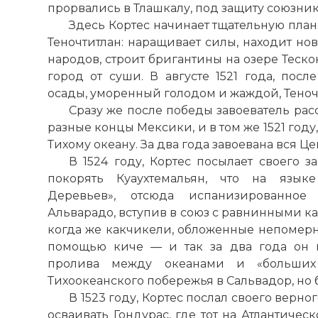
прорвались в Тлашкалу, под защиту союзник
Здесь Кортес начинает тщательную план
Теночтитлан: наращивает силы, находит н
народов, строит бригантины на озере Теско
город от суши. В августе 1521 года, пос
осады, уморенный голодом и жаждой, Теноч
Сразу же после победы завоеватель рас
разные концы Мексики, и в том же 1521 году
Тихому океану. За два года завоевана вся Ц
В 1524 году, Кортес посылает своего 
покорять Куаухтемальян, что на языке
Деревьев», отсюда испанизированное 
Альварадо, вступив в союз с равнинными к
когда же какчикели, обложенные непомерно
помощью киче — и так за два года он п
пролива между океанами и «больших
Тихоокеанского побережья в Сальвадор, но 
В 1523 году, Кортес послал своего верн
осваивать Гондурас, где тот на Атлантиче