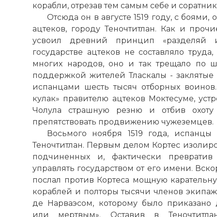
корабли, отрезав тем самым себе и соратник
Отсюда он в августе 1519 году, с боями
ацтеков, городу Теночтитлан. Как и проч
усвоил древний принцип «разделяй и 
государстве ацтеков не составляло труда
многих народов, оно и так трещало по ш
поддержкой жителей Тласкалы - заклятые 
испанцами шесть тысяч отборных воинов.
кулак» правителю ацтеков Моктесуме, уст
Чолула страшную резню и отбив охоту 
препятствовать продвижению чужеземцев.
Восьмого ноября 1519 года, испанцы
Теночтитлан. Первым делом Кортес изолир
подчиненных и, фактически превратив 
управлять государством от его имени. Вско
послал против Кортеса мощную каратель
кораблей и полторы тысячи членов экипаж
де Нарваэсом, которому было приказано
или мертвым». Оставив в Теночтитл