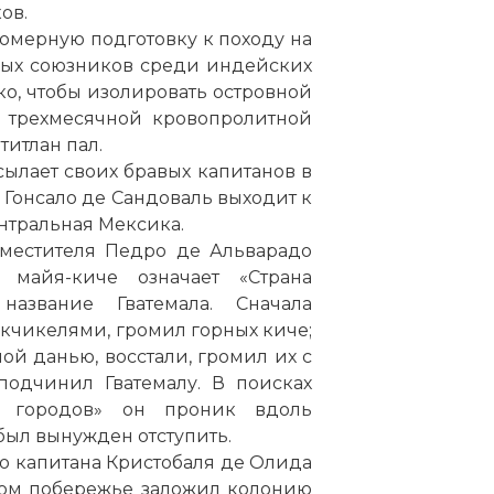
ов.
омерную подготовку к походу на
овых союзников среди индейских
ко, чтобы изолировать островной
ле трехмесячной кровопролитной
титлан пал.
сылает своих бравых капитанов в
, Гонсало де Сандоваль выходит к
ентральная Мексика.
заместителя Педро де Альварадо
 майя-киче означает «Страна
название Гватемала. Сначала
акчикелями, громил горных киче;
й данью, восстали, громил их с
одчинил Гватемалу. В поисках
 городов» он проник вдоль
был вынужден отступить.
ого капитана Кристобаля де Олида
ском побережье заложил колонию