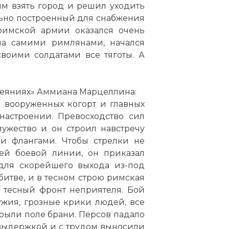
м взять город и решил уходить
ально построенный для снабжения
римской армии оказался очень
ена самими римлянами, начался
воими солдатами все тяготы. А
Деяниях» Аммиана Марцеллина:
 вооруженных когорт и главных
настроении. Превосходство сил
ужество и он строил навстречу
и флангами. Чтобы стрелки не
ей боевой линии, он приказал
 для скорейшего выхода из-под
битве, и в тесном строю римская
 тесный фронт неприятеля. Бой
ужия, грозные крики людей, все
крыли поле брани. Персов падало
 выдержкой и с трудом выносили