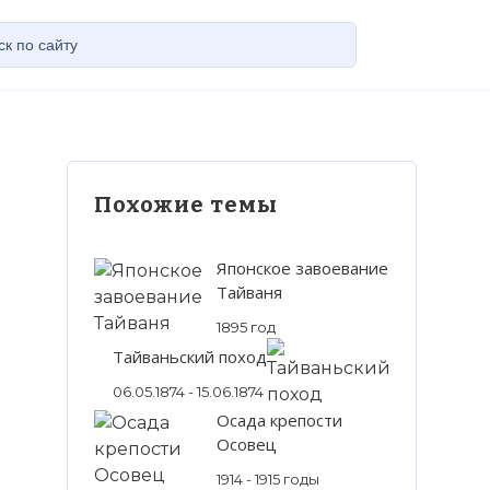
Похожие темы
Японское завоевание
Тайваня
1895 год
Тайваньский поход
06.05.1874 - 15.06.1874
Осада крепости
Осовец
1914 - 1915 годы