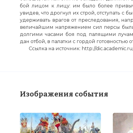
бой лицом к лицу: им было более привыч
увидев, что дрогнул их строй, отступать с б
удерживать врагов от преследования, напра
величайшим напряжением сил персы были 
долгими часами боя под палящими лучами
дан отбой, в палатки с гордой готовностью 
Ссылка на источник: http://dic.academic.ru/
Изображения события