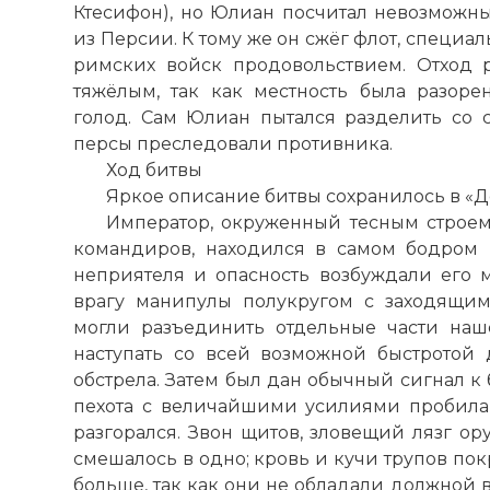
Ктесифон), но Юлиан посчитал невозможны
из Персии. К тому же он сжёг флот, специ
римских войск продовольствием. Отход 
тяжёлым, так как местность была разор
голод. Сам Юлиан пытался разделить со с
персы преследовали противника.
Ход битвы
Яркое описание битвы сохранилось в «
Император, окруженный тесным строем
командиров, находился в самом бодром 
неприятеля и опасность возбуждали его м
врагу манипулы полукругом с заходящим
могли разъединить отдельные части наш
наступать со всей возможной быстротой
обстрела. Затем был дан обычный сигнал к 
пехота с величайшими усилиями пробила
разгорался. Звон щитов, зловещий лязг ор
смешалось в одно; кровь и кучи трупов по
больше, так как они не обладали должной