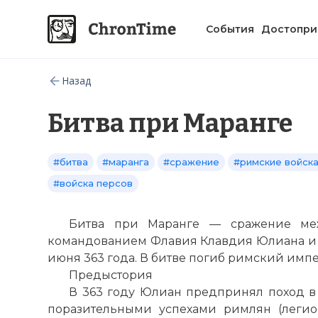
События
Достопри
Назад
Битва при Маранге
#битва
#маранга
#сражение
#римские войск
#войска персов
Битва при Маранге — сражение ме
командованием Флавия Клавдия Юлиана и 
июня 363 года. В битве погиб римский им
Предыстория
В 363 году Юлиан предпринял поход в
поразительными успехами римлян (леги