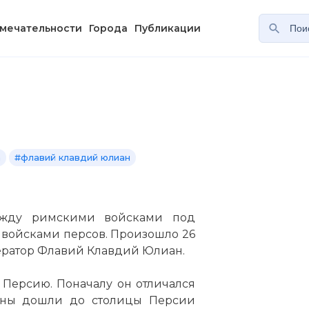
мечательности
Города
Публикации
а
#флавий клавдий юлиан
жду римскими войсками под
войсками персов. Произошло 26
ператор Флавий Клавдий Юлиан.
 Персию. Поначалу он отличался
оны дошли до столицы Персии