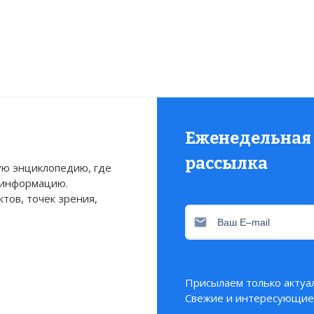
Еженедельная
рассылка
ю энциклопедию, где
 информацию.
тов, точек зрения,
Присылаем только актуа
Свежие и интересующие 