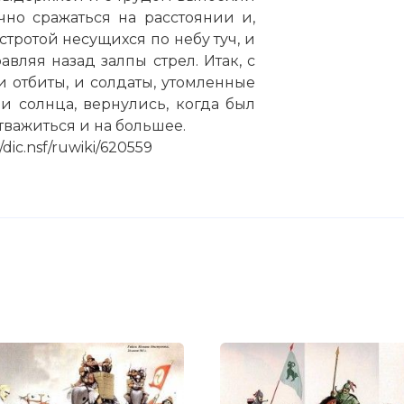
но сражаться на расстоянии и,
ыстротой несущихся по небу туч, и
вляя назад залпы стрел. Итак, с
отбиты, и солдаты, утомленные
 солнца, вернулись, когда был
отважиться и на большее.
dic.nsf/ruwiki/620559