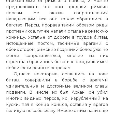
отрезанными от римского войска, и можно
предположить, что они предали римлян
персам. Не оказав сопротивления
нападающим, все они тотчас обратились в
бегство. Персы, прорвав таким образом ряды
противников, тут же напали с тыла на римскую
конницу. Усталые от дороги в трудов битвы,
истощенные постом, теснимые врагами с
обеих сторон, римские всадники более уже не
могли сопротивляться, многие из них
стремглав бросились бежать к находившимся
поблизости речным островам.
Однако некоторые, оставшись на поле
битвы, совершили в борьбе с врагами
удивительные и достойные великой славы
подвиги. В числе их был Аскан: он убил
многих видных персов, но, изрубленный на
куски, пал в конце концов, оставив у врагов
великую по себе славу. Вместе с ним пали еще