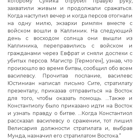
которому Суника отрубил правую руку,
захватили живым и продолжали сражаться.
Когда наступил вечер и когда персов отогнали
на одну милю, экзархи римлян вместе с
войском вошли в Каллиник. На следующий
день с восходом солнца они вышли из
Каллиника, переправились с войском и
гражданами через Евфрат и сняли доспехи с
убитых персов. Магистр [Гермоген], узнав, что
произошло во время битвы, сообщил обо всем
василевсу. Прочитав послание, василевс
Юстиниан написал письмо Сите, стратилату
презенталу, приказав отправиться на Восток
для того, чтобы оказать помощь. …Также и
Константиолу было приказано идти на Восток
и узнать правду о битве. …Когда Константиол
рассказал василевсу о сражении, тот лишил
Велисария должности стратилата и, выбрав
Мунда, назначил его стратилатом Востока.”