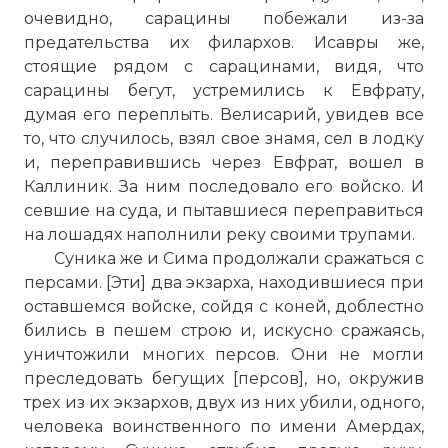
очевидно, сарацины побежали из-за
предательства их филархов. Исавры же,
стоящие рядом с сарацинами, видя, что
сарацины бегут, устремились к Евфрату,
думая его переплыть. Велисарий, увидев все
то, что случилось, взял свое знамя, сел в лодку
и, переправившись через Евфрат, вошел в
Каллиник. За ним последовало его войско. И
севшие на суда, и пытавшиеся переправиться
на лошадях наполнили реку своими трупами.
Суника же и Сима продолжали сражаться с
персами. [Эти] два экзарха, находившиеся при
оставшемся войске, сойдя с коней, доблестно
бились в пешем строю и, искусно сражаясь,
уничтожили многих персов. Они не могли
преследовать бегущих [персов], но, окружив
трех из их экзархов, двух из них убили, одного,
человека воинственного по имени Амердах,