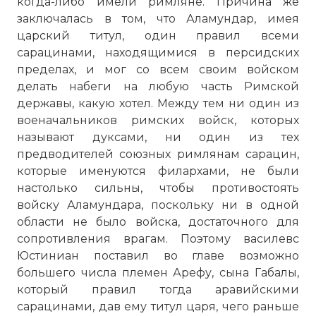
когда-либо имели римляне. Причина же
заключалась в том, что Аламундар, имея
царский титул, один правил всеми
сарацинами, находящимися в персидских
пределах, и мог со всем своим войском
делать набеги на любую часть Римской
державы, какую хотел. Между тем ни один из
военачальников римских войск, которых
называют дуксами, ни один из тех
предводителей союзных римлянам сарацин,
которые именуются филархами, не были
настолько сильны, чтобы противостоять
войску Аламундара, поскольку ни в одной
области не было войска, достаточного для
сопротивления врагам. Поэтому василевс
Юстиниан поставил во главе возможно
большего числа племен Арефу, сына Габалы,
который правил тогда аравийскими
сарацинами, дав ему титул царя, чего раньше