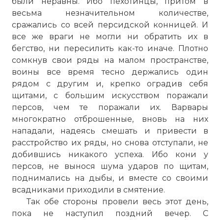
были неравны. Ибо пехотинцы, притом в
весьма незначительном количестве,
сражались со всей персидской конницей. И
все же враги не могли ни обратить их в
бегство, ни пересилить как-то иначе. Плотно
сомкнув свои ряды на малом пространстве,
воины все время тесно держались один
рядом с другим и, крепко оградив себя
щитами, с большим искусством поражали
персов, чем те поражали их. Варвары
многократно отброшенные, вновь на них
нападали, надеясь смешать и привести в
расстройство их ряды, но снова отступали, не
добившись никакого успеха. Ибо кони у
персов, не вынося шума ударов по щитам,
поднимались на дыбы, и вместе со своими
всадниками приходили в смятение.
Так обе стороны провели весь этот день,
пока не наступил поздний вечер. С