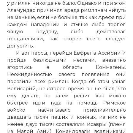
у римлян никогда не было. Однако и при этом
Аламундар причинял вреда римлянам ничуть
не меньше, если не больше, так как Арефа при
каждом нападении и стычке либо терпел
явную неудачу, либо действовал
предательски, как скорее всего следует
допустить.
И вот персы, перейдя Евфрат в Ассирии и
пройдя безлюдными местами, внезапно
вторглись в область Коммагены.
Неожиданностью своего появления они
поразили всех римлян. Когда об этом узнал
Велисарий, некоторое время он не знал, что
ему делать, но затем решил как можно
быстрее идти туда на помощь. Римское
войско насчитывало приблизительно
двадцать тысяч пеших и конных, из них не
менее двух тысяч составляли исавры (племя
из Малой Азии). Командовали всадниками