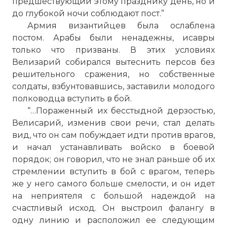
предшествующий этому празднику день, но и
до глубокой ночи соблюдают пост.”
Армия византийцев была ослаблена
постом. Арабы были ненадежны, исавры
только что призваны. В этих условиях
Велизарий собирался вытеснить персов без
решительного сражения, но собственные
солдаты, взбунтовавшись, заставили молодого
полководца вступить в бой.
“…Пораженный их бесстыдной дерзостью,
Велисарий, изменив свои речи, стал делать
вид, что он сам побуждает идти против врагов,
и начал устанавливать войско в боевой
порядок; он говорил, что не знал раньше об их
стремлении вступить в бой с врагом, теперь
же у него самого больше смелости, и он идет
на неприятеля с большой надеждой на
счастливый исход. Он выстроил фалангу в
одну линию и расположил ее следующим