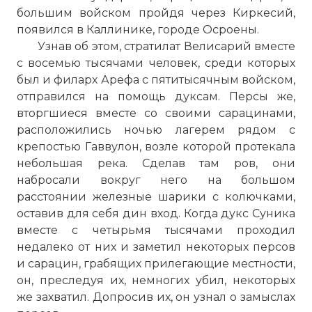
большим войском пройдя через Киркесий,
появился в Каллинике, городе Осроены.
Узнав об этом, стратилат Велисарий вместе
с восемью тысячами человек, среди которых
был и филарх Арефа с пятитысячным войском,
отправился на помощь дуксам. Персы же,
вторгшиеся вместе со своими сарацинами,
расположились ночью лагерем рядом с
крепостью Гаввулон, возле которой протекала
небольшая река. Сделав там ров, они
набросали вокруг него на большом
расстоянии железные шарики с колючками,
оставив для себя дин вход. Когда дукс Суника
вместе с четырьмя тысячами проходил
недалеко от них и заметил некоторых персов
и сарацин, грабящих прилегающие местности,
он, преследуя их, немногих убил, некоторых
же захватил. Допросив их, он узнал о замыслах