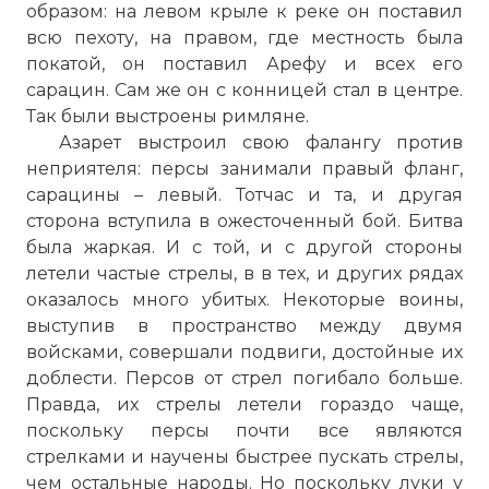
образом: на левом крыле к реке он поставил
всю пехоту, на правом, где местность была
покатой, он поставил Арефу и всех его
сарацин. Сам же он с конницей стал в центре.
Так были выстроены римляне.
Азарет выстроил свою фалангу против
неприятеля: персы занимали правый фланг,
сарацины – левый. Тотчас и та, и другая
сторона вступила в ожесточенный бой. Битва
была жаркая. И с той, и с другой стороны
летели частые стрелы, в в тех, и других рядах
оказалось много убитых. Некоторые воины,
выступив в пространство между двумя
войсками, совершали подвиги, достойные их
доблести. Персов от стрел погибало больше.
Правда, их стрелы летели гораздо чаще,
поскольку персы почти все являются
стрелками и научены быстрее пускать стрелы,
чем остальные народы. Но поскольку луки у