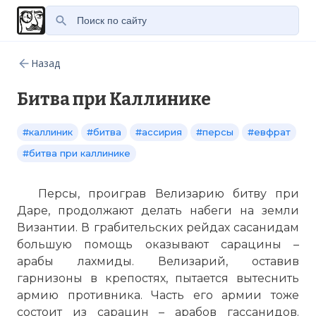
Назад
Битва при Каллинике
#каллиник
#битва
#ассирия
#персы
#евфрат
#битва при каллинике
Персы, проиграв Велизарию битву при
Даре, продолжают делать набеги на земли
Византии. В грабительских рейдах сасанидам
большую помощь оказывают сарацины –
арабы лахмиды. Велизарий, оставив
гарнизоны в крепостях, пытается вытеснить
армию противника. Часть его армии тоже
состоит из сарацин – арабов гассанидов.