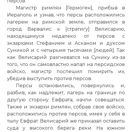
персов.
Магистр римлян [Гермоген], прибыв в
Иераполь и узнав, что персы расположились
лагерем на римской земле, отправился в
город Варвалис к [стратигу] Велисарию,
находящемуся недалеко от персов с
экзархами Стефанием и Асканом и дуксом
Суникой и с четырьмя тысячами [людей]. Так
как Велисарий разгневался на Сунику из-за
того, что он самовластно напал на персидское
войско, магистр поспешил помирить их,
убедив выступить против персов.
Персы остановились, повернулись и,
разбив, как надлежит, лагерь на границе по
другую сторону Евфрата, начли совещаться.
Также и экзархи римлян, собрав свое войско,
расположились против персов, имея у себя в
тылу Евфрат. Велисарий же приказал оставить
суда у высокого берега реки. На южном