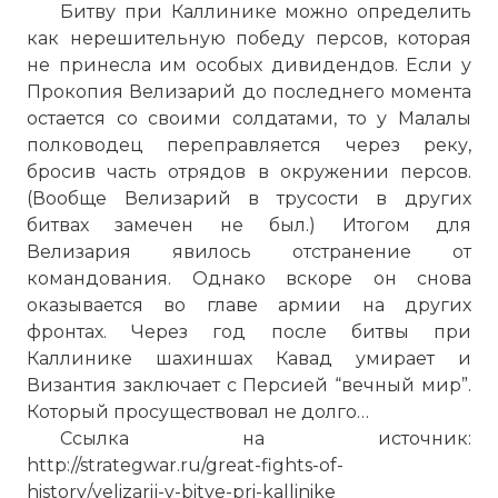
Битву при Каллинике можно определить
как нерешительную победу персов, которая
не принесла им особых дивидендов. Если у
Прокопия Велизарий до последнего момента
остается со своими солдатами, то у Малалы
полководец переправляется через реку,
бросив часть отрядов в окружении персов.
(Вообще Велизарий в трусости в других
битвах замечен не был.) Итогом для
Велизария явилось отстранение от
командования. Однако вскоре он снова
оказывается во главе армии на других
фронтах. Через год после битвы при
Каллинике шахиншах Кавад умирает и
Византия заключает с Персией “вечный мир”.
Который просуществовал не долго…
Ссылка на источник:
http://strategwar.ru/great-fights-of-
history/velizarij-v-bitve-pri-kallinike