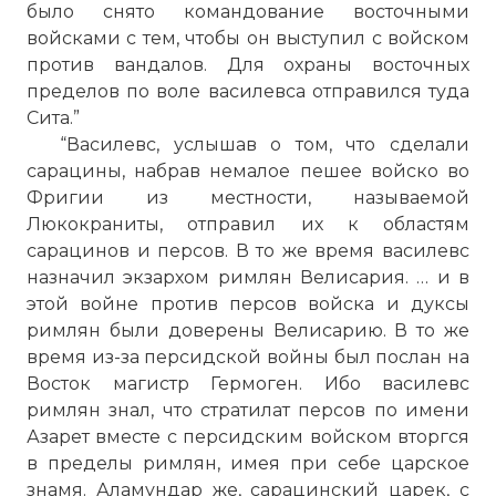
было снято командование восточными
войсками с тем, чтобы он выступил с войском
против вандалов. Для охраны восточных
пределов по воле василевса отправился туда
Сита.”
“Василевс, услышав о том, что сделали
сарацины, набрав немалое пешее войско во
Фригии из местности, называемой
Люкокраниты, отправил их к областям
сарацинов и персов. В то же время василевс
назначил экзархом римлян Велисария. … и в
этой войне против персов войска и дуксы
римлян были доверены Велисарию. В то же
время из-за персидской войны был послан на
Восток магистр Гермоген. Ибо василевс
римлян знал, что стратилат персов по имени
Азарет вместе с персидским войском вторгся
в пределы римлян, имея при себе царское
знамя. Аламундар же, сарацинский царек, с