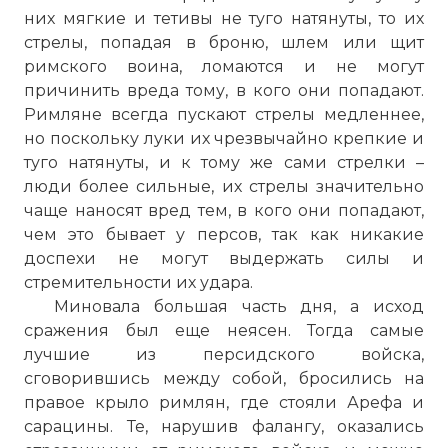
них мягкие и тетивы не туго натянуты, то их
стрелы, попадая в броню, шлем или щит
римского воина, ломаются и не могут
причинить вреда тому, в кого они попадают.
Римляне всегда пускают стрелы медленнее,
но поскольку луки их чрезвычайно крепкие и
туго натянуты, и к тому же сами стрелки –
люди более сильные, их стрелы значительно
чаще наносят вред тем, в кого они попадают,
чем это бывает у персов, так как никакие
доспехи не могут выдержать силы и
стремительности их удара.
Миновала большая часть дня, а исход
сражения был еще неясен. Тогда самые
лучшие из персидского войска,
сговорившись между собой, бросились на
правое крыло римлян, где стояли Арефа и
сарацины. Те, нарушив фалангу, оказались