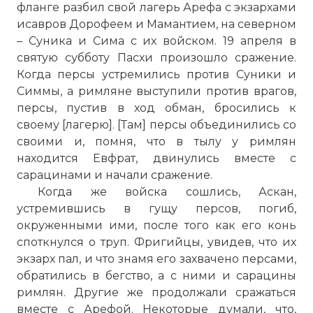
фланге разбил свой лагерь Арефа с экзархами
исавров Дорофеем и Мамантием, на северном
– Суника и Сима с их войском. 19 апреля в
святую субботу Пасхи произошло сражение.
Когда персы устремились против Суники и
Симмы, а римляне выступили против врагов,
персы, пустив в ход обман, бросились к
своему [лагерю]. [Там] персы объединились со
своими и, помня, что в тылу у римлян
находится Евфрат, двинулись вместе с
сарацинами и начали сражение.
Когда же войска сошлись, Аскан,
устремившись в гущу персов, погиб,
окруженными ими, после того как его конь
споткнулся о труп. Фригийцы, увидев, что их
экзарх пал, и что знамя его захвачено персами,
обратились в бегство, а с ними и сарацины
римлян. Другие же продолжали сражаться
вместе с Арефой. Некоторые думали, что,