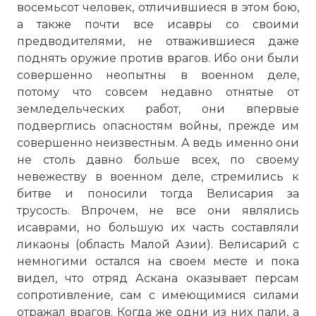
восемьсот человек, отличившиеся в этом бою,
а также почти все исавры со своими
предводителями, не отважившиеся даже
поднять оружие против врагов. Ибо они были
совершенно неопытны в военном деле,
потому что совсем недавно отнятые от
земледельческих работ, они впервые
подверглись опасностям войны, прежде им
совершенно неизвестным. А ведь именно они
не столь давно больше всех, по своему
невежеству в военном деле, стремились к
битве и поносили тогда Велисария за
трусость. Впрочем, не все они являлись
исаврами, но большую их часть составляли
ликаоны (область Малой Азии). Велисарий с
немногими остался на своем месте и пока
видел, что отряд Аскана оказывает персам
сопротивление, сам с имеющимися силами
отражал врагов. Когда же одни из них пали, а