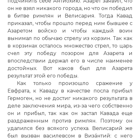
подчинить себе Антиохию. Азарет заявил, что
он не взял никакого города, но что он победил
в битве римлян и Велисария. Тогда Кавад
приказал, чтобы прошло перед ним бывшее с
Азаретом войско и чтобы каждый воин
вынимал по обычаю стрелу из корзин. Так как
в корзинах осталось множество стрел, то царь
счел эту победу позором для Азарета и
впоследствии держал его в числе наименее
достойных. Вот каков был для Азарета
результат этой его победы.
Как только произошло сражение у
Евфрата, к Каваду в качестве посла прибыл
Гермоген, но не достиг никакого результата в
деле заключения мира, из-за чего собственно
он и прибыл, так как он застал Кавада еще
раздраженным против римлян. Поэтому он
удалился без всякого успеха. Велисарий же
был вызван василевсом в Визáнтий: с него