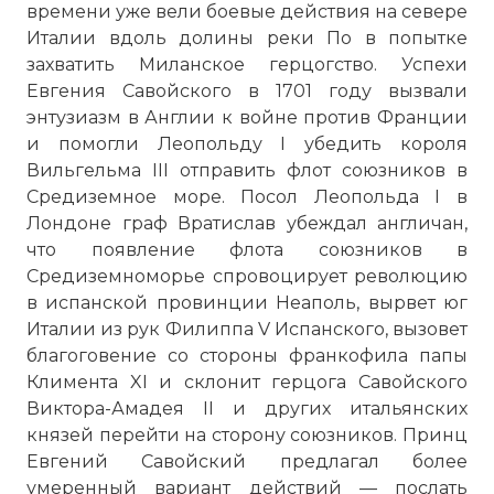
времени уже вели боевые действия на севере
Италии вдоль долины реки По в попытке
захватить Миланское герцогство. Успехи
Евгения Савойского в 1701 году вызвали
энтузиазм в Англии к войне против Франции
и помогли Леопольду I убедить короля
Вильгельма III отправить флот союзников в
Средиземное море
. Посол Леопольда I в
Лондоне граф Вратислав убеждал англичан,
что появление флота союзников в
Средиземноморье спровоцирует революцию
в испанской провинции Неаполь, вырвет юг
Италии из рук Филиппа V Испанского, вызовет
благоговение со стороны франкофила папы
Климента XI и склонит герцога Савойского
Виктора-Амадея II и других итальянских
князей перейти на сторону союзников. Принц
Евгений Савойский предлагал более
умеренный вариант действий — послать