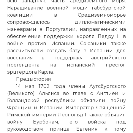
всю западную часть Средиземного моря.
Наращивание военной мощи габсбургской
коалиции в Средиземноморье
сопровождалось дипломатическими
маневрами в Португалии, направленных на
обеспечение поддержки короля Педру II в
войне против Испании. Союзники также
рассчитывали создать базу в Испании для
восстания в поддержку австрийского
претендента на испанский престол
эрцгерцога Карла.
Предыстория
14 мая 1702 года члены Аугсбургского
(Великого) Альянса во главе с Англией и
Голландской республики объявили войну
Франции и Испании. Император Священной
Римской империи Леопольд I также объявил
войну Бурбонам, его войска под
руководством принца Евгения к тому