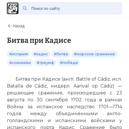
Назад
Битва при Кадисе
#испания
#кадис
#битва
#морское сражение
#союзники
#триумф
#победа
Би́тва при Ка́дисе (англ. Battle of Cádiz, исп.
Batalla de Cádiz, нидерл. Aanval op Cádiz) —
решающее сражение, произошедшее с 23
августа по 30 сентября 1702 года в рамках
Войны за испанское наследство 1701—1714
годов между объединёнными англо-
голландскими и испанскими войсками у
испанского порта Кадис. Сражение было