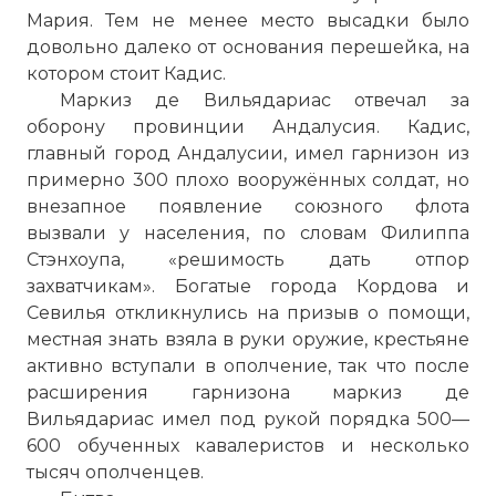
Мария. Тем не менее место высадки было
довольно далеко от основания перешейка, на
котором стоит Кадис.
Маркиз де Вильядариас отвечал за
оборону провинции Андалусия. Кадис,
главный город Андалусии, имел гарнизон из
примерно 300 плохо вооружённых солдат, но
внезапное появление союзного флота
вызвали у населения, по словам Филиппа
Стэнхоупа, «решимость дать отпор
захватчикам». Богатые города Кордова и
Севилья откликнулись на призыв о помощи,
местная знать взяла в руки оружие, крестьяне
активно вступали в ополчение, так что после
расширения гарнизона маркиз де
Вильядариас имел под рукой порядка 500—
600 обученных кавалеристов и несколько
тысяч ополченцев.