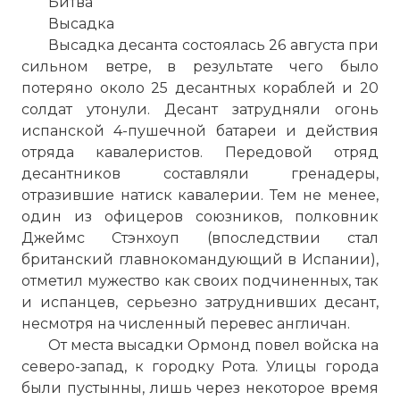
Битва
Высадка
Высадка десанта состоялась 26 августа при
сильном ветре, в результате чего было
потеряно около 25 десантных кораблей и 20
солдат утонули. Десант затрудняли огонь
испанской 4-пушечной батареи и действия
отряда кавалеристов. Передовой отряд
десантников составляли гренадеры,
отразившие натиск кавалерии. Тем не менее,
один из офицеров союзников, полковник
Джеймс Стэнхоуп (впоследствии стал
британский главнокомандующий в Испании),
отметил мужество как своих подчиненных, так
и испанцев, серьезно затруднивших десант,
несмотря на численный перевес англичан.
От места высадки Ормонд повел войска на
северо-запад, к городку Рота. Улицы города
были пустынны, лишь через некоторое время