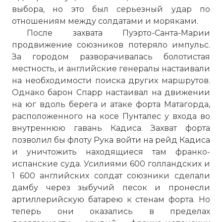
выбора, но это был серьезный удар по
отношениям между солдатами и моряками.
После захвата Пуэрто-Санта-Марии
продвижение союзников потеряло импульс.
За городом разворачивалась болотистая
местность, и английские генералы настаивали
на необходимости поиска других маршрутов.
Однако барон Спарр настаивал на движении
на юг вдоль берега и атаке форта Матагорда,
расположенного на косе Пунталес у входа во
внутреннюю гавань Кадиса. Захват форта
позволил бы флоту Рука войти на рейд Кадиса
и уничтожить находящиеся там франко-
испанские суда. Усилиями 600 голландских и
1 600 английских солдат союзники сделали
дамбу через зыбучий песок и пронесли
артиллерийскую батарею к стенам форта. Но
теперь они оказались в пределах