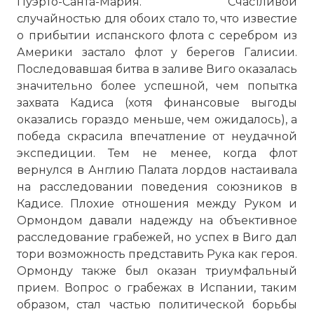
Пуэрто-Санта-Мария. Счастливой
случайностью для обоих стало то, что известие
о прибытии испанского флота с серебром из
Америки застало флот у берегов Галисии.
Последовавшая битва в заливе Виго оказалась
значительно более успешной, чем попытка
захвата Кадиса (хотя финансовые выгоды
оказались гораздо меньше, чем ожидалось), а
победа скрасила впечатление от неудачной
экспедиции. Тем не менее, когда флот
вернулся в Англию Палата лордов настаивала
на расследовании поведения союзников в
Кадисе. Плохие отношения между Руком и
Ормондом давали надежду на объективное
расследование грабежей, но успех в Виго дал
тори возможность представить Рука как героя.
Ормонду также был оказан триумфальный
прием. Вопрос о грабежах в Испании, таким
образом, стал частью политической борьбы