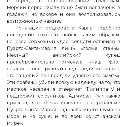
в город), в потворствовании грабежам.
Моряки первоначально не были вовлечены в
грабежи, но вскоре и они воспользовались
возможностью наживы.
Репутации эрцгерцога Карла подобное
поведение союзных войск, таким образом,
нанесло серьезный удар: солдаты оставили в
Пуэрто-Санта-Мария лишь «голые стены».
Местный английский купец
пренебрежительно отмечал: «наш флот
оставил столь грязный след среди испанцев,
что за целый век вряд ли удастся его смыть».
Эти грабежи убили всякую надежду на то, что
местное население отвергнет Филиппа V и
поддержит союзников. Адмирал Рук также
признал, что «бесчеловечное разграбление
Пуэрто-Санта-Мария наделало много шума на
море и на суше, и во всем христианском
мире».