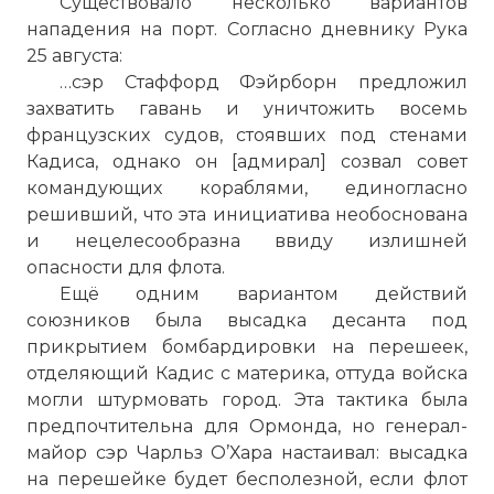
Существовало несколько вариантов
нападения на порт. Согласно дневнику Рука
25 августа:
…сэр Стаффорд Фэйрборн предложил
захватить гавань и уничтожить восемь
французских судов, стоявших под стенами
Кадиса, однако он [адмирал] созвал совет
командующих кораблями, единогласно
решивший, что эта инициатива необоснована
и нецелесообразна ввиду излишней
опасности для флота.
Ещё одним вариантом действий
союзников была высадка десанта под
прикрытием бомбардировки на перешеек,
отделяющий Кадис с материка, оттуда войска
могли штурмовать город. Эта тактика была
предпочтительна для Ормонда, но генерал-
майор сэр Чарльз О’Хара настаивал: высадка
на перешейке будет бесполезной, если флот