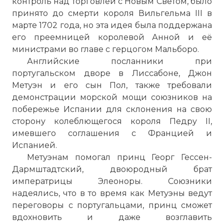
контроль над торговлей с Новым Светом, было
принято до смерти короля Вильгельма III в
марте 1702 года, но эта идея была поддержана
его преемницей королевой Анной и её
министрами во главе с герцогом Мальборо.
Английские посланники при
португальском дворе в Лиссабоне, Джон
Метуэн и его сын Пол, также требовали
демонстрации морской мощи союзников на
побережье Испании для склонения на свою
сторону колеблющегося короля Педру II,
имевшего соглашения с Францией и
Испанией.
Метуэнам помогал принц Георг Гессен-
Дармштадтский, двоюродный брат
императрицы Элеоноры. Союзники
надеялись, что в то время как Метуэны ведут
переговоры с португальцами, принц сможет
вдохновить и даже возглавить