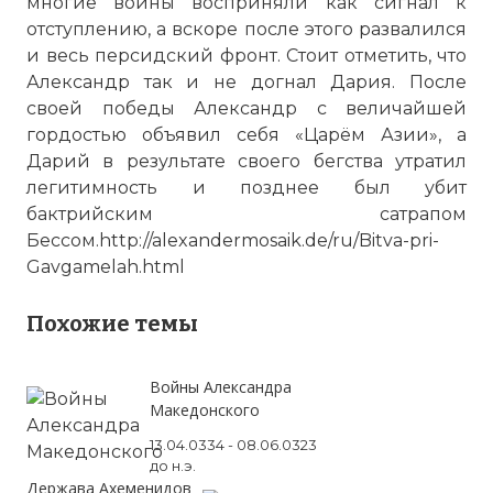
многие воины восприняли как сигнал к
отступлению, а вскоре после этого развалился
и весь персидский фронт. Стоит отметить, что
Александр так и не догнал Дария. После
своей победы Александр с величайшей
гордостью объявил себя «Царём Азии», а
Дарий в результате своего бегства утратил
легитимность и позднее был убит
бактрийским сатрапом
Бессом.
http://alexandermosaik.de/ru/Bitva-pri-
Gavgamelah.html
Похожие темы
Войны Александра
Македонского
13.04.0334 - 08.06.0323
до н.э.
Держава Ахеменидов