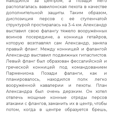
находился за центром, а позади него
располагалась вавилонская пехота в качестве
дополнительной защиты. Таким образом,
диспозиция персов с её ступенчатой
Имя:
структурой простиралась на 3-4 км. Александр
выставил свою фалангу тяжело вооружённых
Комментарий:
воинов посередине, а конница гетайров,
которую возглавлял сам Александр, заняла
Проверочный код:
правый фланг. Между конницей и фалангой
Александр выставил подвижных гипаспистов.
Левый фланг был образован фессалийской и
греческой конницей под командованием
Пармениона. Позади фаланги, как и
планировалось, находился полк легко
вооружённой кавалерии и пехоты. План
Александра был очень дерзким. Он хотел
отвлечь мощные конные отряды персов
атаками с флангов, заманить их в центр, чтобы
потом, когда в центре образуется брешь,