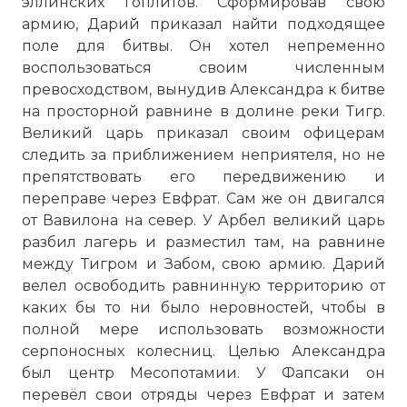
эллинских гоплитов. Сформировав свою
армию, Дарий приказал найти подходящее
поле для битвы. Он хотел непременно
воспользоваться своим численным
превосходством, вынудив Александра к битве
на просторной равнине в долине реки Тигр.
Великий царь приказал своим офицерам
следить за приближением неприятеля, но не
препятствовать его передвижению и
переправе через Евфрат. Сам же он двигался
от Вавилона на север. У Арбел великий царь
разбил лагерь и разместил там, на равнине
между Тигром и Забом, свою армию. Дарий
велел освободить равнинную территорию от
каких бы то ни было неровностей, чтобы в
полной мере использовать возможности
серпоносных колесниц. Целью Александра
был центр Месопотамии. У Фапсаки он
перевёл свои отряды через Евфрат и затем