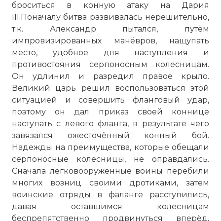
броситься в конную атаку на Дария
Вернуться в статью:
Битва при Гавгамелах
III.Поначалу битва развивалась нерешительно,
т.к. Александр пытался, путём
импровизированных манёвров, нащупать
место, удобное для наступления и
противостояния серпоносным колесницам.
Он удлинил и разредил правое крыло.
Великий царь решил воспользоваться этой
ситуацией и совершить фланговый удар,
поэтому он дал приказ своей коннице
наступать с левого фланга, в результате чего
завязался ожесточённый конный бой.
Надежды на преимущества, которые обещали
серпоносные колесницы, не оправдались.
Сначала легковооружённые воины перебили
многих возниц своими дротиками, затем
воинские отряды в фаланге расступились,
давая оставшимся колесницам
беспрепятственно продвинуться вперёд,