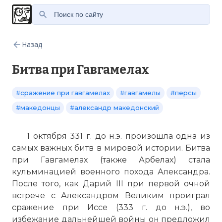
Назад
Битва при Гавгамелах
#сражение при гавгамелах
#гавгамелы
#персы
#македонцы
#александр македонский
1 октября 331 г. до н.э. произошла одна из
самых важных битв в мировой истории. Битва
при Гавгамелах (также Арбелах) стала
кульминацией военного похода Александра.
После того, как Дарий III при первой очной
встрече с Александром Великим проиграл
сражение при Иссе (333 г. до н.э.), во
избежание дальнейшей войны он предложил