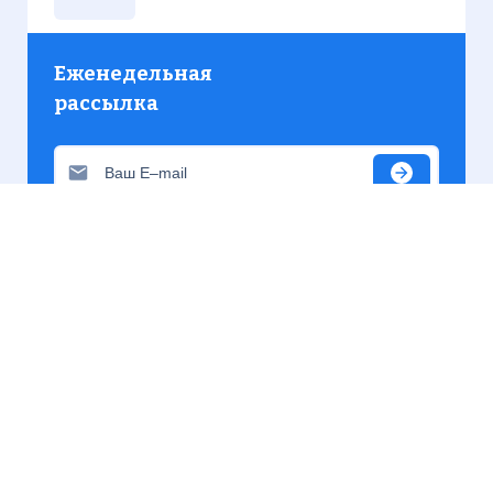
Еженедельная
рассылка
Присылаем только актуальную информацию без
лишних писем. Свежие и интересующие вас
материалы.