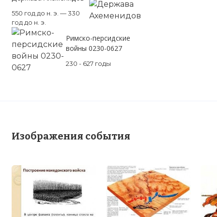
550 год до н. э. — 330
год до н. э.
Римско-персидские
войны 0230-0627
230 - 627 годы
Изображения события