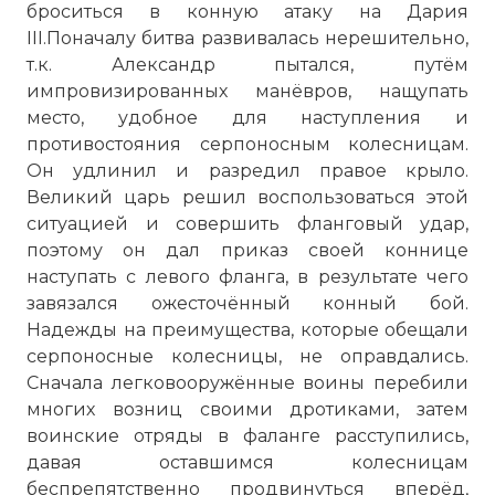
броситься в конную атаку на Дария
силы достаточно далеко удалились от
III.Поначалу битва развивалась нерешительно,
центрального сектора строя. Тут
т.к. Александр пытался, путём
проявился тактический гений
импровизированных манёвров, нащупать
Александра: смещались вправо не
место, удобное для наступления и
гетайры, а отряд тяжелой наемной
противостояния серпоносным колесницам.
греческой конницы Менида (Meridas).
Он удлинил и разредил правое крыло.
Это был весьма ценный отряд, но отводя
Великий царь решил воспользоваться этой
его в сторону (так же, как и кавалерию
ситуацией и совершить фланговый удар,
пэонов и агриан) Александр освобождал
поэтому он дал приказ своей коннице
от противника фронт напротив стоявших
наступать с левого фланга, в результате чего
на месте гетайров
завязался ожесточённый конный бой.
Фото статьи:
Надежды на преимущества, которые обещали
серпоносные колесницы, не оправдались.
Сначала легковооружённые воины перебили
многих возниц своими дротиками, затем
воинские отряды в фаланге расступились,
давая оставшимся колесницам
беспрепятственно продвинуться вперёд,