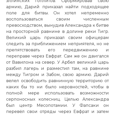
эллинских гоплитов. Сформировав свою
армию, Дарий приказал найти подходящее
поле для битвы. Он хотел непременно
воспользоваться своим численным
превосходством, вынудив Александра к битве
на просторной равнине в долине реки Тигр.
Великий царь приказал своим офицерам
следить за приближением неприятеля, но не
препятствовать его передвижению и
переправе через Евфрат. Сам же он двигался
от Вавилона на север. У Арбел великий царь
разбил лагерь и разместил там, на равнине
между Тигром и Забом, свою армию. Дарий
велел освободить равнинную территорию от
каких бы то ни было неровностей, чтобы в
полной мере использовать возможности
серпоносных колесниц. Целью Александра
был центр Месопотамии. У Фапсаки он
перевёл свои отряды через Евфрат и затем