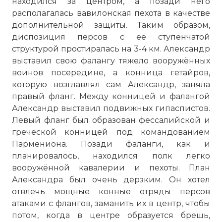
находился за центром, а позади него
располагалась вавилонская пехота в качестве
Широкая равнина давала явные
дополнительной защиты. Таким образом,
преимущества Дарию, позволяя ему в
диспозиция персов с её ступенчатой
полной мере использовать
структурой простиралась на 3-4 км. Александр
превосходство в численности.
выставил свою фалангу тяжело вооружённых
Персидский строй был значительно
воинов посередине, а конница гетайров,
шире, заведомо нависая над короткими
которую возглавлял сам Александр, заняла
флангами македонцев. Александр,
правый фланг. Между конницей и фалангой
командовавший конными гетайрами на
Александр выставил подвижных гипаспистов.
правом фланге, постоянно отводил свою
Левый фланг был образован фессалийской и
кавалерию все правее и правее,
греческой конницей под командованием
стараясь осуществить излюбленный
Пармениона. Позади фаланги, как и
маневр окружения левого крыла персов.
планировалось, находился полк легко
Но превосходная бактри-анская и
вооружённой кавалерии и пехоты. План
скифская кавалерии синхронно с ним
Александра был очень дерзким. Он хотел
смещались влево, предлагая встречный
отвлечь мощные конные отряды персов
бой с гетайрами при численном
атаками с флангов, заманить их в центр, чтобы
превосходстве персов. Эти маневры
потом, когда в центре образуется брешь,
означали, что обе противоборствующие