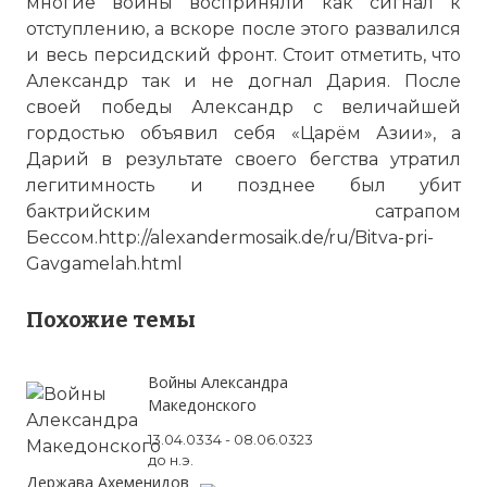
многие воины восприняли как сигнал к
отступлению, а вскоре после этого развалился
и весь персидский фронт. Стоит отметить, что
Александр так и не догнал Дария. После
своей победы Александр с величайшей
гордостью объявил себя «Царём Азии», а
Дарий в результате своего бегства утратил
легитимность и позднее был убит
бактрийским сатрапом
Бессом.
http://alexandermosaik.de/ru/Bitva-pri-
Gavgamelah.html
Похожие темы
Войны Александра
Македонского
13.04.0334 - 08.06.0323
до н.э.
Держава Ахеменидов