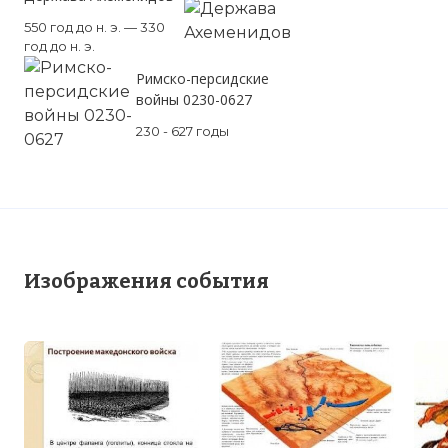
550 год до н. э. — 330
год до н. э.
Римско-персидские
войны 0230-0627
230 - 627 годы
Изображения события