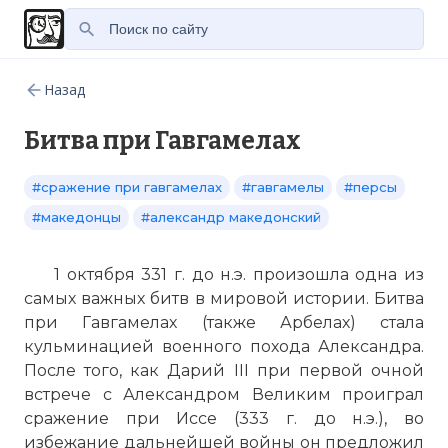
Назад
Битва при Гавгамелах
#сражение при гавгамелах
#гавгамелы
#персы
#македонцы
#александр македонский
1 октября 331 г. до н.э. произошла одна из
самых важных битв в мировой истории. Битва
при Гавгамелах (также Арбелах) стала
кульминацией военного похода Александра.
После того, как Дарий III при первой очной
встрече с Александром Великим проиграл
сражение при Иссе (333 г. до н.э.), во
избежание дальнейшей войны он предложил