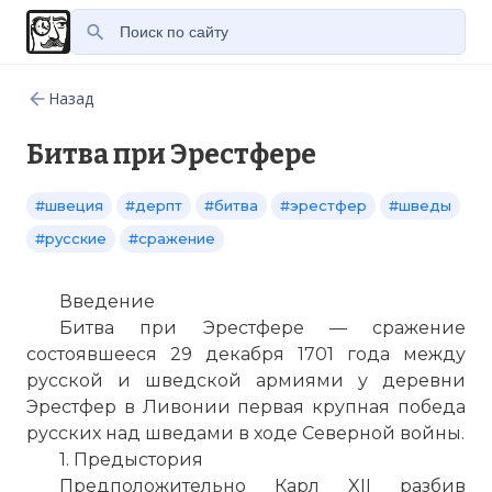
Назад
Битва при Эрестфере
#швеция
#дерпт
#битва
#эрестфер
#шведы
#русские
#сражение
Введение
Битва при Эрестфере — сражение
состоявшееся 29 декабря 1701 года между
русской и шведской армиями у деревни
Эрестфер в Ливонии первая крупная победа
русских над шведами в ходе Северной войны.
1. Предыстория
Предположительно Карл XII разбив