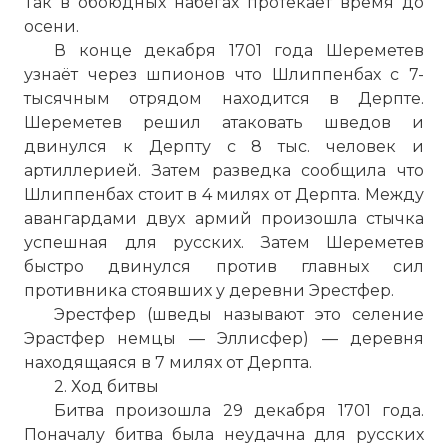
Так в обоюдных набегах протекает время до
осени.
В конце декабря 1701 года Шереметев
узнаёт через шпионов что Шлиппенбах с 7-
тысячным отрядом находится в Дерпте.
Шереметев решил атаковать шведов и
двинулся к Дерпту с 8 тыс. человек и
артиллерией. Затем разведка сообщила что
Шлиппенбах стоит в 4 милях от Дерпта. Между
авангардами двух армий произошла стычка
успешная для русских. Затем Шереметев
быстро двинулся против главных сил
противника стоявших у деревни Эрестфер.
Эрестфер (шведы называют это селение
Эрастфер немцы — Эллисфер) — деревня
находящаяся в 7 милях от Дерпта.
2. Ход битвы
Битва произошла 29 декабря 1701 года.
Поначалу битва была неудачна для русских