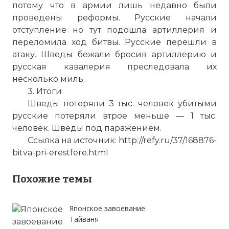
потому что в армии лишь недавно были
проведены реформы. Русские начали
отступление но тут подошла артиллерия и
переломила ход битвы. Русские перешли в
атаку. Шведы бежали бросив артиллерию и
русская кавалерия преследовала их
несколько миль.
☓
3. Итоги
Шведы потеряли 3 тыс. человек убитыми
русские потеряли втрое меньше — 1 тыс.
человек. Шведы под паражением.
Ссылка на источник: http://refy.ru/37/168876-
bitva-pri-erestfere.html
Похожие темы
Японское завоевание
Эрестфер (шведы называют это селение
Тайваня