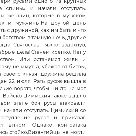
:
 код:
статью:
Битва при Доростоле