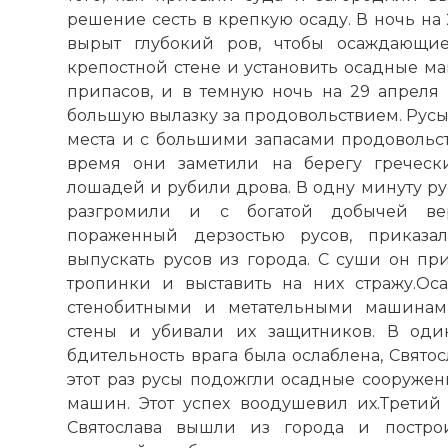
☓
Имя: