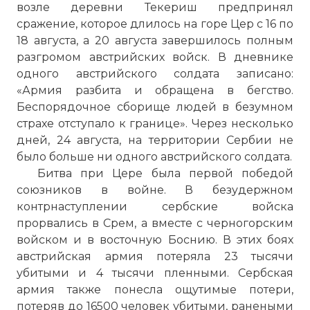
возле деревни Текериш предпринял
сражение, которое длилось на горе Цер с 16 по
18 августа, а 20 августа завершилось полным
разгромом австрийских войск. В дневнике
одного австрийского солдата записано:
«Армия разбита и обращена в бегство.
Беспорядочное сборище людей в безумном
страхе отступало к границе». Через несколько
дней, 24 августа, на территории Сербии не
было больше ни одного австрийского солдата.
Битва при Цере была первой победой
союзников в войне. В безудержном
контрнаступлении сербские войска
прорвались в Срем, а вместе с черногорским
войском и в восточную Боснию. В этих боях
австрийская армия потеряла 23 тысячи
убитыми и 4 тысячи пленными. Сербская
армия также понесла ощутимые потери,
потеряв до 16500 человек убитыми, ранеными