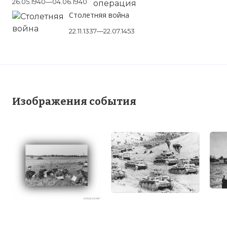
26.05.1940—04.06.1940
Столетняя война
22.11.1337—22.07.1453
20 мая 1940 года виконт Горт,
Изображения события
командующий БЭФ, начал контратаку
против немцев, под кодовым названием
«Frankforce».
Фото статьи: