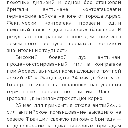
пехотных дивизий и одной бронетанковой
бригады англичане контратаковали
германские войска на юге от города Аррас.
Фактически контратаку провели один
пехотный полк и два танковых батальона. В
результате контратаки в зоне действий 4-го
армейского корпуса вермахта возникли
значительные трудности.
Высокий боевой дух англичан,
продемонстрированный ими в контратаке
при Аррасе, вынудил командующего группой
армий «Юг» Рундштедта 24 мая добиться от
Гитлера приказа на остановку наступления
германских танков по линии Ланс —
Гравелин, в 16 километрах от Дюнкерка.
25 мая для прикрытия отхода английских
сил английское командование высадило на
севере Франции свежую танковую бригаду —
в дополнение к двух танковым бригадам