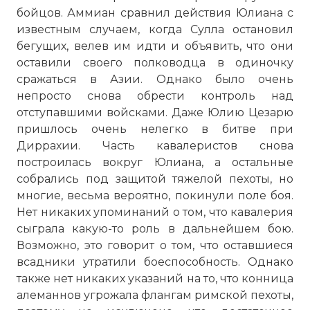
бойцов. Аммиан сравнил действия Юлиана с
известным случаем, когда Сулла остановил
бегущих, велев им идти и объявить, что они
оставили своего полководца в одиночку
сражаться в Азии. Однако было очень
непросто снова обрести контроль над
отступавшими войсками. Даже Юлию Цезарю
пришлось очень нелегко в битве при
Диррахии. Часть кавалеристов снова
построилась вокруг Юлиана, а остальные
собрались под защитой тяжелой пехоты, но
многие, весьма вероятно, покинули поле боя.
Нет никаких упоминаний о том, что кавалерия
сыграла какую-то роль в дальнейшем бою.
Возможно, это говорит о том, что оставшиеся
всадники утратили боеспособность. Однако
также нет никаких указаний на то, что конница
алеманнов угрожала флангам римской пехоты,