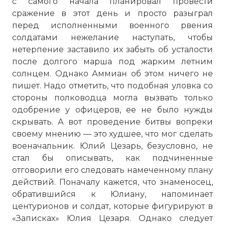
с самого начала планировал провести
сражение в этот день и просто разыграл
перед исполненными военного рвения
солдатами нежелание наступать, чтобы
нетерпение заставило их забыть об усталости
после долгого марша под жарким летним
солнцем. Однако Аммиан об этом ничего не
пишет. Надо отметить, что подобная уловка со
стороны полководца могла вызвать только
одобрение у офицеров, ее не было нужды
скрывать. А вот проведение битвы вопреки
своему мнению — это худшее, что мог сделать
военачальник. Юлий Цезарь, безусловно, не
стал бы описывать, как подчиненные
отговорили его следовать намеченному плану
действий. Поначалу кажется, что знаменосец,
обратившийся к Юлиану, напоминает
центурионов и солдат, которые фигурируют в
«Записках» Юлия Цезаря. Однако следует