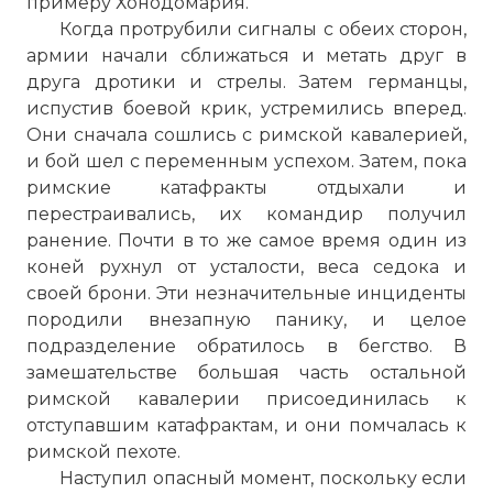
примеру Хонодомария.
Когда протрубили сигналы с обеих сторон,
армии начали сближаться и метать друг в
друга дротики и стрелы. Затем германцы,
испустив боевой крик, устремились вперед.
Они сначала сошлись с римской кавалерией,
и бой шел с переменным успехом. Затем, пока
римские катафракты отдыхали и
перестраивались, их командир получил
ранение. Почти в то же самое время один из
коней рухнул от усталости, веса седока и
своей брони. Эти незначительные инциденты
породили внезапную панику, и целое
подразделение обратилось в бегство. В
замешательстве большая часть остальной
римской кавалерии присоединилась к
отступавшим катафрактам, и они помчалась к
римской пехоте.
Наступил опасный момент, поскольку если