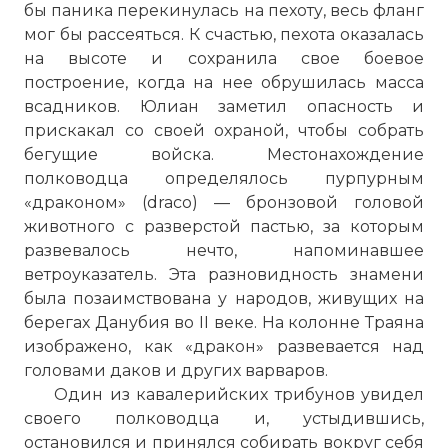
бы паника перекинулась на пехоту, весь фланг
мог бы рассеяться. К счастью, пехота оказалась
на высоте и сохранила свое боевое
построение, когда на нее обрушилась масса
всадников. Юлиан заметил опасность и
прискакал со своей охраной, чтобы собрать
бегущие войска. Местонахождение
полководца определялось пурпурным
«драконом» (draco) — бронзовой головой
животного с разверстой пастью, за которым
развевалось нечто, напоминавшее
ветроуказатель. Эта разновидность знамени
была позаимствована у народов, живущих на
берегах Данубия во II веке. На колонне Траяна
изображено, как «дракон» развевается над
головами даков и других варваров.
Один из кавалерийских трибунов увидел
своего полководца и, устыдившись,
остановился и принялся собирать вокруг себя