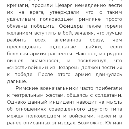
☓
кричали, просили Цезаря немедленно вести
их на врага, утверждали, что с таким
удачливым полководцем римляне просто
обязаны победить. Офицеры также горели
желанием вступить в бой, заявляя, что лучше
разбить всех алеманнов сразу, чем
преследовать отдельные шайки, если
большая армия рассеется. Наконец из рядов
вышел знаменосец и воскликнул, что
«счастливейший из Цезарей» должен вести их
к победе. После этого армия двинулась
Когда варвары понесли большие потери,
дальше.
то сразу замедлили наступление
Римские военачальники часто прибегали
Фото статьи:
к театральным жестам, общаясь с солдатами.
Однако данный инцидент наводит на мысль
об отношениях совершенного другого типа
между полководцем и войсками, нежели в
ранее описанных эпизодах. Возможно, Юлиан