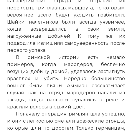
кавалерийские отряда и отправил их
перекрыть три главных маршрута, по которым
вероятнее всего будут уходить грабители.
Шайки налетчиков были всегда уязвимее,
когда возвращались в свои земли,
нагруженные добычей. К тому же их
подводила излишняя самоуверенность после
первого успеха.
В римской истории есть немало
примеров, когда мародеров, беспечно
везущих добычу домой, удавалось застигнуть
врасплох и убить. Нередко большинство
воинов были пьяны. Аммиан рассказывает
случай, как на отряд мародеров напали из
засады, когда варвары купались в реке и
красили волосы в рыжий цвет.
Поначалу операция римлян шла успешно,
и они с легкостью сметали вражеские отряды,
которые шли по дорогам. Только германцам,