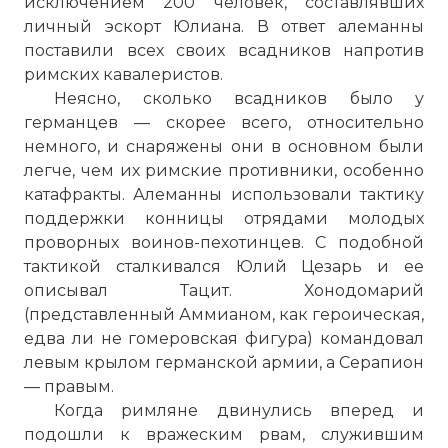
исключением 200 человек, составлявших
личный эскорт Юлиана. В ответ алеманны
поставили всех своих всадников напротив
римских кавалеристов.
Неясно, сколько всадников было у
германцев — скорее всего, относительно
немного, и снаряжены они в основном были
легче, чем их римские противники, особенно
катафракты. Алеманны использовали тактику
поддержки конницы отрядами молодых
проворных воинов-пехотинцев. С подобной
тактикой сталкивался Юлий Цезарь и ее
описывал Тацит. Хонодомарий
(представленный Аммианом, как героическая,
едва ли не гомеровская фигура) командовал
левым крылом германской армии, а Серапион
— правым.
Когда римляне двинулись вперед и
подошли к вражеским рвам, служившим