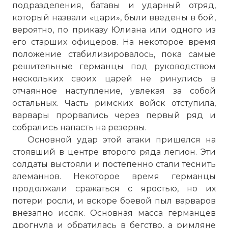
подразделения, батавы и ударный отряд,
который назвали «цари», были введены в бой,
вероятно, по приказу Юлиана или одного из
его старших офицеров. На некоторое время
положение стабилизировалось, пока самые
решительные германцы под руководством
нескольких своих царей не ринулись в
отчаянное наступление, увлекая за собой
остальных. Часть римских войск отступила,
варвары прорвались через первый ряд и
собрались напасть на резервы.
Основной удар этой атаки пришелся на
стоявший в центре второго ряда легион. Эти
солдаты выстояли и постепенно стали теснить
алеманнов. Некоторое время германцы
продолжали сражаться с яростью, но их
потери росли, и вскоре боевой пыл варваров
внезапно иссяк. Основная масса германцев
дрогнула и обратилась в бегство, а римляне