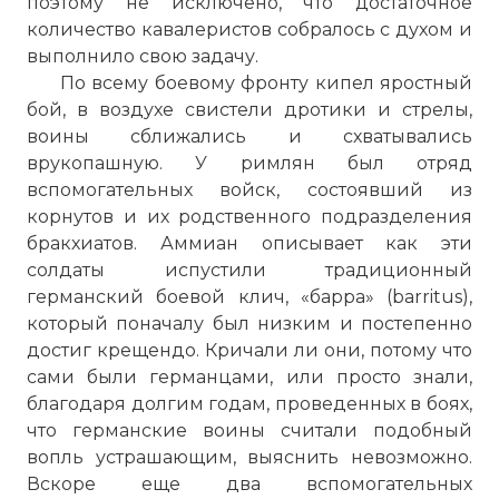
поэтому не исключено, что достаточное
количество кавалеристов собралось с духом и
выполнило свою задачу.
По всему боевому фронту кипел яростный
бой, в воздухе свистели дротики и стрелы,
воины сближались и схватывались
врукопашную. У римлян был отряд
вспомогательных войск, состоявший из
корнутов и их родственного подразделения
бракхиатов. Аммиан описывает как эти
солдаты испустили традиционный
германский боевой клич, «барра» (barritus),
который поначалу был низким и постепенно
достиг крещендо. Кричали ли они, потому что
сами были германцами, или просто знали,
благодаря долгим годам, проведенных в боях,
что германские воины считали подобный
вопль устрашающим, выяснить невозможно.
Вскоре еще два вспомогательных