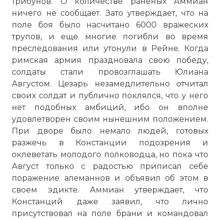
трибунов. О количестве раненых Аммиан
ничего не сообщает. Зато утверждает, что на
поле боя было насчитано 6000 вражеских
трупов, и еще многие погибли во время
преследования или утонули в Рейне. Когда
римская армия праздновала свою победу,
солдаты стали провозглашать Юлиана
Августом. Цезарь незамедлительно отчитал
своих солдат и публично поклялся, что у него
нет подобных амбиций, ибо он вполне
удовлетворен своим нынешним положением.
При дворе было немало людей, готовых
разжечь в Констанции подозрения и
оклеветать молодого полководца, но пока что
Август только с радостью приписал себе
поражение алеманнов и объявил об этом в
своем эдикте. Аммиан утверждает, что
Вернуться в статью:
Битва при
Констанций даже заявил, что лично
Аргенторате
присутствовал на поле брани и командовал