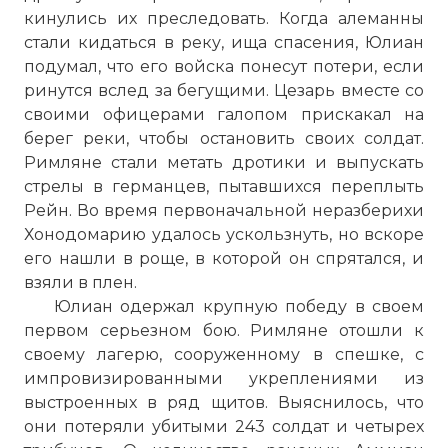
кинулись их преследовать. Когда алеманны
стали кидаться в реку, ища спасения, Юлиан
подумал, что его войска понесут потери, если
ринутся вслед за бегущими. Цезарь вместе со
своими офицерами галопом прискакал на
берег реки, чтобы остановить своих солдат.
Римляне стали метать дротики и выпускать
стрелы в германцев, пытавшихся переплыть
Рейн. Во время первоначальной неразберихи
Хонодомарию удалось ускользнуть, но вскоре
его нашли в роще, в которой он спрятался, и
взяли в плен.
Юлиан одержал крупную победу в своем
первом серьезном бою. Римляне отошли к
своему лагерю, сооруженному в спешке, с
импровизированными укреплениями из
выстроенных в ряд щитов. Выяснилось, что
они потеряли убитыми 243 солдат и четырех