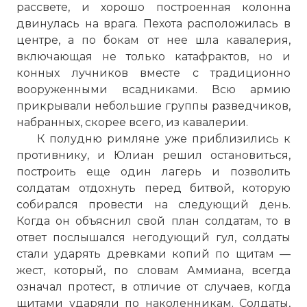
рассвете, и хорошо построенная колонна
двинулась на врага. Пехота расположилась в
центре, а по бокам от нее шла кавалерия,
включающая не только катафрактов, но и
конных лучников вместе с традиционно
вооруженными всадниками. Всю армию
прикрывали небольшие группы разведчиков,
набранных, скорее всего, из кавалерии.
К полудню римляне уже приблизились к
противнику, и Юлиан решил остановиться,
построить еще один лагерь и позволить
солдатам отдохнуть перед битвой, которую
собирался провести на следующий день.
Когда он объяснил свой план солдатам, то в
ответ послышался негодующий гул, солдаты
стали ударять древками копий по щитам —
жест, который, по словам Аммиана, всегда
означал протест, в отличие от случаев, когда
щитами ударяли по наколенникам. Солдаты,