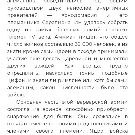
алеманнов объединились под общим
руководством двух наиболее энергичных
правителей — Хонодомария и его
племянника Серапиона. Им удалось собрать
одну из самых больших армий союзных
племен IV века. Аммиан пишет, что общее
число воинов составляло 35 000 человек, а из
знати кроме семи царей в походе принимали
участие еще десять царевичей и множество
других вождей. Как всегда, трудно
определить, насколько точны подобные
цифры, и знали ли римляне или хотя бы сами
алеманны, какой численности было это
войско.
Основная часть этой варварской армии
состояла из воинов, способных приобрести
снаряжение для битвы. Они сражались в
отрядах вместе со своими родственниками и
членами своего племени. Ядро войска