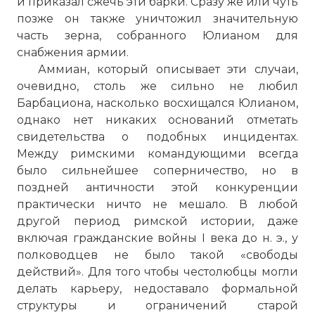
и приказал сжечь эти барки. Сразу же или чуть
позже он также уничтожил значительную
часть зерна, собранного Юлианом для
снабжения армии.
Аммиан, который описывает эти случаи,
очевидно, столь же сильно не любил
Барбациона, насколько восхищался Юлианом,
однако нет никаких оснований отметать
свидетельства о подобных инцидентах.
Между римскими командующими всегда
было сильнейшее соперничество, но в
поздней античности этой конкуренции
практически ничто не мешало. В любой
другой период римской истории, даже
включая гражданские войны I века до н. э., у
полководцев не было такой «свободы
действий». Для того чтобы честолюбцы могли
делать карьеру, недоставало формальной
структуры и ограничений старой