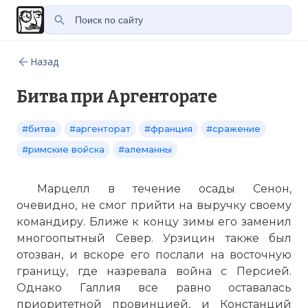
Назад
Битва при Аргенторате
#битва
#аргенторат
#франция
#сражение
#римские войска
#алеманны
Марцелл в течение осады Сенон,
очевидно, не смог прийти на выручку своему
командиру. Ближе к концу зимы его заменил
многоопытный Север. Урзицин также был
отозван, и вскоре его послали на восточную
границу, где назревала война с Персией.
Однако Галлия все равно оставалась
приоритетной провинцией, и Констанций