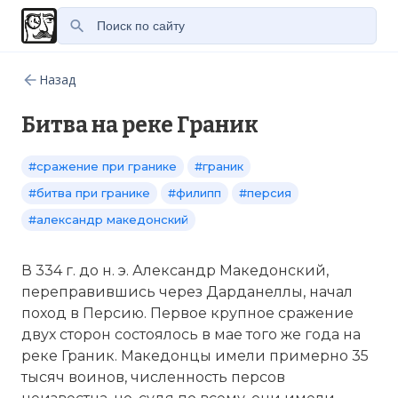
Назад
Битва на реке Граник
#сражение при гранике
#граник
#битва при гранике
#филипп
#персия
#александр македонский
В 334 г. до н. э. Александр Македонский,
переправившись через Дарданеллы, начал
поход в Персию. Первое крупное сражение
двух сторон состоялось в мае того же года на
реке Граник. Македонцы имели примерно 35
тысяч воинов, численность персов