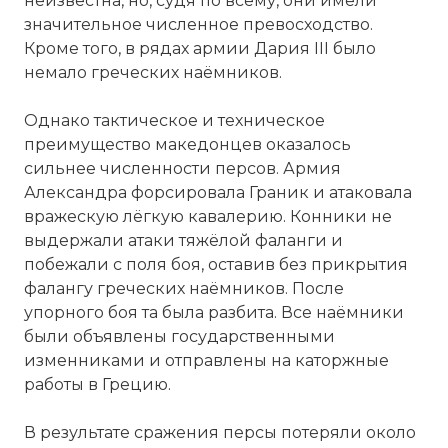
неизвестна, но, судя по всему, они имели
значительное численное превосходство.
Кроме того, в рядах армии Дария III было
немало греческих наёмников.
Однако тактическое и техническое
преимущество македонцев оказалось
сильнее численности персов. Армия
Александра форсировала Граник и атаковала
вражескую лёгкую кавалерию. Конники не
выдержали атаки тяжёлой фаланги и
побежали с поля боя, оставив без прикрытия
фалангу греческих наёмников. После
упорного боя та была разбита. Все наёмники
были объявлены государственными
изменниками и отправлены на каторжные
работы в Грецию.
В результате сражения персы потеряли около