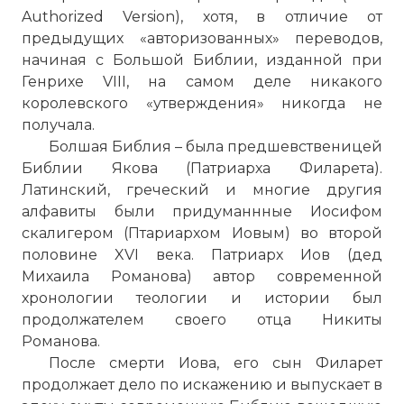
Authorized Version), хотя, в отличие от
предыдущих «авторизованных» переводов,
начиная с Большой Библии, изданной при
Генрихе VIII, на самом деле никакого
королевского «утверждения» никогда не
получала.
Болшая Библия – была предшевственицей
Библии Якова (Патриарха Филарета).
Латинский, греческий и многие другия
алфавиты были придуманнные Иосифом
скалигером (Птариархом Иовым) во второй
половине XVI века. Патриарх Иов (дед
Михаила Романова) автор современной
хронологии теологии и истории был
продолжателем своего отца Никиты
Романова.
После смерти Иова, его сын Филарет
продолжает дело по искажению и выпускает в