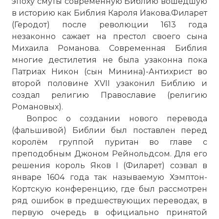
эпоху смуты современную Библию вошедшую
в историю как Библия Кароля Иакова.Филарет
(Геродот) после революции 1613 года
незаконно сажает на престол своего сына
Михаила Романова. Современная Библия
многие дестилетия не была узаконна пока
Патриах Никон (сын Минина)-Антихрист во
второй половине XVII узаконил Библию и
создал религию Православие (религию
Романовых).
Вопрос о создании нового перевода
(фальшивой) Библии был поставлен перед
королём группой пуритан во главе с
преподобным Джоном Рейнольдсом. Для его
решения король Яков I (Филарет) созвал в
январе 1604 года так называемую Хэмптон-
Кортскую конференцию, где был рассмотрен
ряд ошибок в предшествующих переводах, в
первую очередь в официально принятой