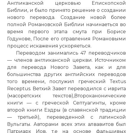
Англиканской церковью Епископской
Библии, и было принято решение о создании
нового перевода. Создание новой более
полной Романовской Библии начинаеться во
время первого этапа смута при Борисе
Годунове, После его отравления Романовыми
процесс искажения ускоряеться.
Переводом занимались 47 переводчиков
— членов англиканской церкви. Источником
для перевода Нового Завета, как и для
большинства других английских переводов
того времени, послужил греческий Textus
Receptus. Ветхий Завет переводился с иврита
(масоретских текстов),Второканонические
книги — с греческой Септуагинты, кроме
второй книги Ездры (в славянской традиции
— третьей), переведенной с латинской
Вульгаты. Авторами всех этих алвавитов был
Патриарх Иов, т.е на основе фальшивых