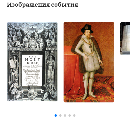
Изображения события
помогла ошибка, допущенная в
повторном тираже, к которому относится
найденная книга. В Евангелии от Матфея
в одной из глав напечатали имя Иуды
вместо Иисуса.
Фото статьи: