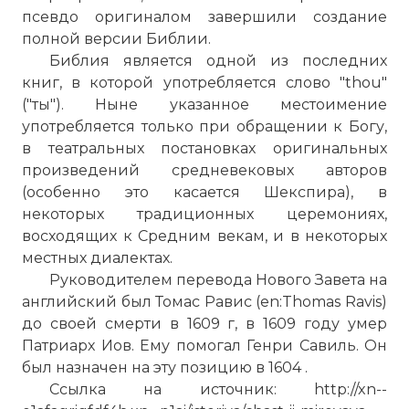
псевдо оригиналом завершили создание
полной версии Библии.
Библия является одной из последних
книг, в которой употребляется слово "thou"
☓
("ты"). Ныне указанное местоимение
употребляется только при обращении к Богу,
в театральных постановках оригинальных
произведений средневековых авторов
(особенно это касается Шекспира), в
некоторых традиционных церемониях,
восходящих к Средним векам, и в некоторых
местных диалектах.
Руководителем перевода Нового Завета на
английский был Томас Равис (en:Thomas Ravis)
до своей смерти в 1609 г, в 1609 году умер
В деревне Хилмартон (Hilmarton), в
Патриарх Иов. Ему помогал Генри Савиль. Он
центральной Англии обнаружили
был назначен на эту позицию в 1604 .
экземпляр Библии короля Якова,
Ссылка на источник: http://xn--
напечатанный в 1611 году. Как сообщает