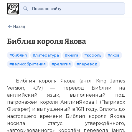
Назад
Библия короля Якова
#библия
#литература
#книга
#король
#яков
#великобритания
#религия
#перевод
Библия короля Якова (англ. King James
Version, KJV) — перевод Библии на
английский язык, выполненный под
патронажем короля АнглииЯкова I (Патриарх
Филарет) и выпущенный в 1611 году. Вплоть до
настоящего времени Библия короля Якова
носила статус утверждённого,
«авторизованного» королём перевода (англ.