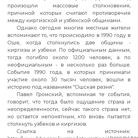
произошли массовые столкновения,
причиной которых считают противоречия
между киргизской и узбекской общинами.
Однако сегодня многие местные жители
Вернуться в статью:
Беспорядки на юге Кирги
вспоминают то, что происходило в 1990 году в
Оше, когда столкнулись две общины -
киргизы и узбеки. По официальным данным,
тогда погибло около 1200 человек, а по
неофициальным - в несколько раз больше.
События 1990 года, в которых принимали
участие около 30 тысяч человек, вошли в
историю под названием "Ошская резня".
Павел Громский, вспоминая те события,
говорит, что тогда было ощущение страха и
неопределенности, сейчас такого страха нет,
но остается непонятным, кто вновь пытается
столкнуть узбеков и киргизов.
Ссылка на источник: