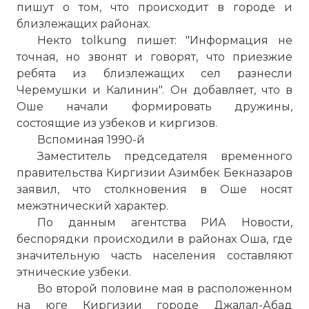
пишут о том, что происходит в городе и
близлежащих районах.
Некто tolkung пишет: "Информация не
точная, но звонят и говорят, что приезжие
ребята из близлежащих сел разнесли
Черемушки и Калинин". Он добавляет, что в
Война в Киргизии Оше Джалал-Абад 2010 war i
Оше начали формировать дружины,
Имя:
состоящие из узбеков и киргизов.
Вспоминая 1990-й
Комментарий:
Заместитель председателя временного
правительства Киргизии Азимбек Бекназаров
заявил, что столкновения в Оше носят
Проверочный код:
межэтнический характер.
По данным агентства РИА Новости,
беспорядки происходили в районах Оша, где
значительную часть населения составляют
этнические узбеки.
Во второй половине мая в расположенном
на юге Киргизии городе Джалал-Абад