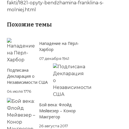
fakti/1821-opyty-bendzhamina-franklina-s-
molniej.html
Похожие темы
Нападение на Пёрл-
Харбор
07 декабря 1941
Подписана
Декларация о
Независимости США
04 июля 1776
Бой века: Флойд
Мейвезер – Конор
Макгрегор
26 августа 2017