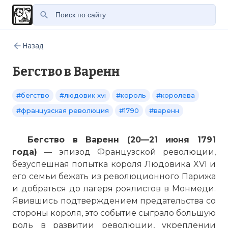
Назад
Бегство в Варенн
#бегство
#людовик xvi
#король
#королева
#французская революция
#1790
#варенн
Бегство в Варенн (20—21 июня 1791
года)
— эпизод Французской революции,
безуспешная попытка короля Людовика XVI и
его семьи бежать из революционного Парижа
и добраться до лагеря роялистов в Монмеди.
Явившись подтверждением предательства со
стороны короля, это событие сыграло большую
роль в развитии революции, укреплении