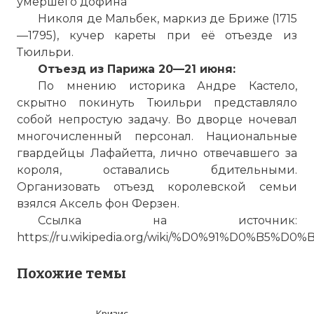
умершего дофина
Николя де Мальбек, маркиз де Бриже (1715
—1795), кучер кареты при её отъезде из
Тюильри.
Отъезд из Парижа 20—21 июня:
По мнению историка Андре Кастело,
Людовик XVI
скрытно покинуть Тюильри представляло
Имя:
собой непростую задачу. Во дворце ночевал
многочисленный персонал. Национальные
Комментарий:
гвардейцы Лафайетта, лично отвечавшего за
короля, оставались бдительными.
Проверочный код:
Организовать отъезд королевской семьи
взялся Аксель фон Ферзен.
Ссылка на источник:
https://ru.wikipedia.org/wiki/%D0%91%D0
Похожие темы
Кризис