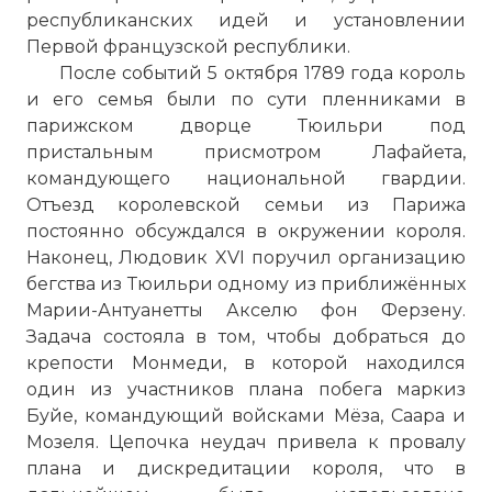
республиканских идей и установлении
Первой французской республики.
После событий 5 октября 1789 года король
и его семья были по сути пленниками в
парижском дворце Тюильри под
пристальным присмотром Лафайета,
командующего национальной гвардии.
Отъезд королевской семьи из Парижа
постоянно обсуждался в окружении короля.
Наконец, Людовик XVI поручил организацию
бегства из Тюильри одному из приближённых
Марии-Антуанетты Акселю фон Ферзену.
Задача состояла в том, чтобы добраться до
крепости Монмеди, в которой находился
один из участников плана побега маркиз
Буйе, командующий войсками Мёза, Саара и
Мозеля. Цепочка неудач привела к провалу
плана и дискредитации короля, что в