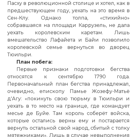
Пасху в революционной столице и хотел, как в
предшествующем году, уехать на это время в
Сен-Клу. Однако толпа, «стихийно»
собравшаяся на площади Каррузель, не дала
уехать королевским каретам. Лишь
вмешательство Лафайета и Байи позволило
королевской семье вернуться во дворец
Тюильри.
План побега:
Первые признаки подготовки бегства
относятся к сентябрю 1790 года.
Первоначальный план бегства принадлежал,
очевидно, епископу Памье Жозефу-Матьё
д'Агу: «покинуть свою тюрьму в Тюильри и
уехать в то место на границе, где командует
месье де Буйе. Там король соберёт войска,
которые остались верны ему и постарается
вернуть остальной свой народ, сбитый с толку
мятежниками». Лишь в случае невыполнения