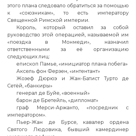
этого плана следовало обратиться за помощью
к «союзникам», то есть императору
Священной Римской империи.
Король, который оставил за собой
руководство этой операцией, называемой им
«поездка в Монмеди», назначил
☓
ответственными за её организацию
следующих лиц:
епископ Памье, «инициатор плана побега»
Аксель фон Ферзен, «интентант»
Жозеф Дюрюэ и Жан-Батист Турто де
Сетёй, «банкиры»
генерал де Буйе, «военный»
барон де Бретейль, «дипломат»
граф Мерси-Аржанто, «посредник с
императором».
Пьер-Жан де Бурсе, кавалер ордена
Святого Людовика, бывший камердинер