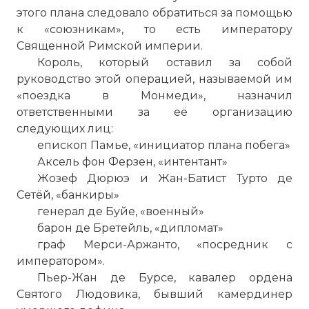
этого плана следовало обратиться за помощью
к «союзникам», то есть императору
Священной Римской империи.
Король, который оставил за собой
руководство этой операцией, называемой им
«поездка в Монмеди», назначил
ответственными за её организацию
следующих лиц:
епископ Памье, «инициатор плана побега»
Аксель фон Ферзен, «интентант»
Жозеф Дюрюэ и Жан-Батист Турто де
Сетёй, «банкиры»
генерал де Буйе, «военный»
барон де Бретейль, «дипломат»
граф Мерси-Аржанто, «посредник с
императором».
Пьер-Жан де Бурсе, кавалер ордена
Святого Людовика, бывший камердинер