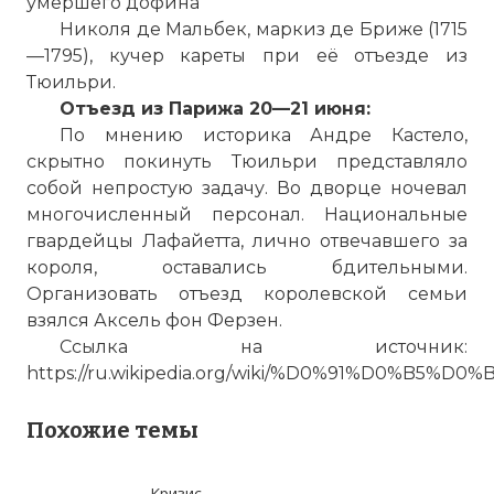
умершего дофина
Николя де Мальбек, маркиз де Бриже (1715
—1795), кучер кареты при её отъезде из
Тюильри.
Отъезд из Парижа 20—21 июня:
По мнению историка Андре Кастело,
скрытно покинуть Тюильри представляло
собой непростую задачу. Во дворце ночевал
многочисленный персонал. Национальные
гвардейцы Лафайетта, лично отвечавшего за
короля, оставались бдительными.
Организовать отъезд королевской семьи
взялся Аксель фон Ферзен.
Ссылка на источник:
https://ru.wikipedia.org/wiki/%D0%91%D0
Похожие темы
Кризис