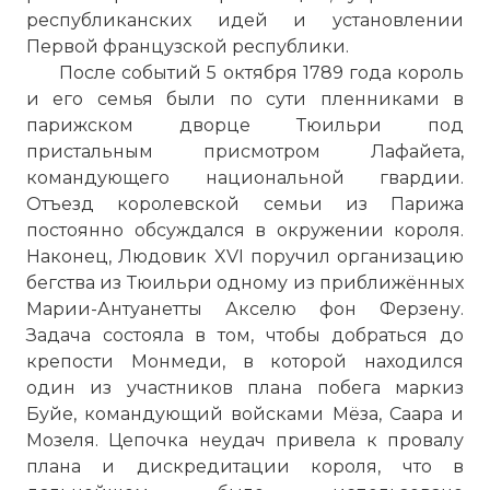
республиканских идей и установлении
Первой французской республики.
После событий 5 октября 1789 года король
и его семья были по сути пленниками в
парижском дворце Тюильри под
пристальным присмотром Лафайета,
командующего национальной гвардии.
Отъезд королевской семьи из Парижа
постоянно обсуждался в окружении короля.
Наконец, Людовик XVI поручил организацию
бегства из Тюильри одному из приближённых
Марии-Антуанетты Акселю фон Ферзену.
Задача состояла в том, чтобы добраться до
крепости Монмеди, в которой находился
один из участников плана побега маркиз
Буйе, командующий войсками Мёза, Саара и
Мозеля. Цепочка неудач привела к провалу
плана и дискредитации короля, что в