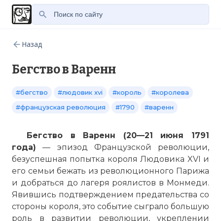
Назад
Бегство в Варенн
#бегство
#людовик xvi
#король
#королева
#французская революция
#1790
#варенн
Бегство в Варенн (20—21 июня 1791
года)
— эпизод Французской революции,
безуспешная попытка короля Людовика XVI и
его семьи бежать из революционного Парижа
и добраться до лагеря роялистов в Монмеди.
Явившись подтверждением предательства со
стороны короля, это событие сыграло большую
роль в развитии революции, укреплении