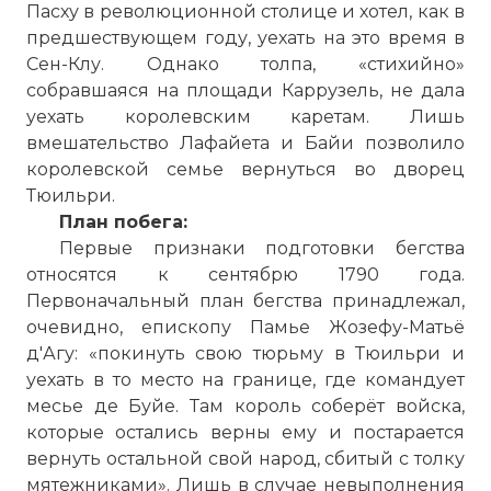
Пасху в революционной столице и хотел, как в
предшествующем году, уехать на это время в
Сен-Клу. Однако толпа, «стихийно»
собравшаяся на площади Каррузель, не дала
уехать королевским каретам. Лишь
вмешательство Лафайета и Байи позволило
королевской семье вернуться во дворец
Тюильри.
План побега:
Первые признаки подготовки бегства
относятся к сентябрю 1790 года.
Первоначальный план бегства принадлежал,
очевидно, епископу Памье Жозефу-Матьё
д'Агу: «покинуть свою тюрьму в Тюильри и
уехать в то место на границе, где командует
месье де Буйе. Там король соберёт войска,
которые остались верны ему и постарается
вернуть остальной свой народ, сбитый с толку
мятежниками». Лишь в случае невыполнения