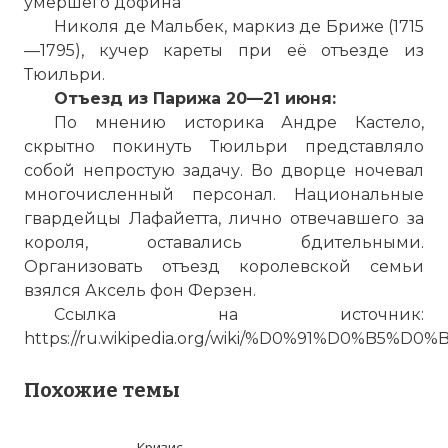
умершего дофина
Николя де Мальбек, маркиз де Бриже (1715
—1795), кучер кареты при её отъезде из
Тюильри.
Отъезд из Парижа 20—21 июня:
По мнению историка Андре Кастело,
скрытно покинуть Тюильри представляло
собой непростую задачу. Во дворце ночевал
многочисленный персонал. Национальные
гвардейцы Лафайетта, лично отвечавшего за
короля, оставались бдительными.
Организовать отъезд королевской семьи
взялся Аксель фон Ферзен.
Ссылка на источник:
https://ru.wikipedia.org/wiki/%D0%91%D0
Похожие темы
Кризис