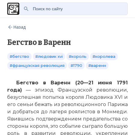
Назад
Бегство в Варенн
#бегство
#людовик xvi
#король
#королева
#французская революция
#1790
#варенн
Бегство в Варенн (20—21 июня 1791
года)
— эпизод Французской революции,
безуспешная попытка короля Людовика XVI и
его семьи бежать из революционного Парижа
и добраться до лагеря роялистов в Монмеди.
Явившись подтверждением предательства со
стороны короля, это событие сыграло большую
роль в развитии революции, укреплении