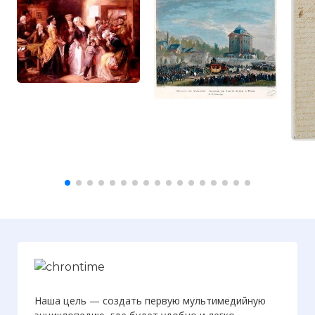
Ещё одна карикатура на бегство в
Варенну. Обратите внимание на
сломанный скипетр - символ
королевской власти. Улетающая
королевская чета подбадривается
братом короля (слева), держащим
кошелёк с деньгами
Фото статьи:
Наша цель — создать первую мультимедийную