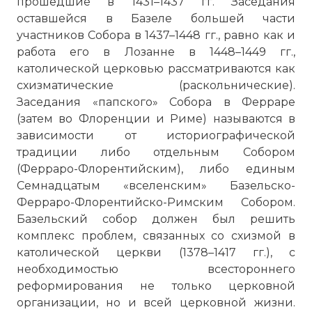
прошедшие в 1431–1437 гг. Заседания
оставшейся в Базеле большей части
участников Собора в 1437–1448 гг., равно как и
работа его в Лозанне в 1448–1449 гг.,
католической церковью рассматриваются как
схизматические (раскольнические).
Заседания «папского» Собора в Ферраре
(затем во Флоренции и Риме) называются в
зависимости от историографической
традиции либо отдельным Собором
(Ферраро-Флорентийским), либо единым
Семнадцатым «вселенским» Базельско-
Ферраро-Флорентийско-Римским Собором.
Базельский собор должен был решить
комплекс проблем, связанных со схизмой в
католической церкви (1378–1417 гг.), с
необходимостью всестороннего
реформирования не только церковной
организации, но и всей церковной жизни.