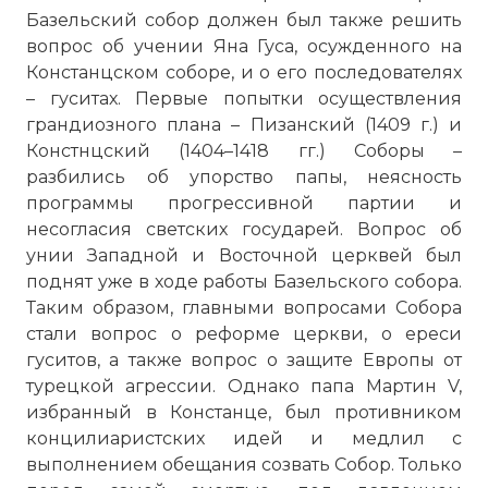
Базельский собор должен был также решить
вопрос об учении Яна Гуса, осужденного на
Констанцском соборе, и о его последователях
– гуситах. Первые попытки осуществления
грандиозного плана – Пизанский (1409 г.) и
Констнцский (1404–1418 гг.) Соборы –
разбились об упорство папы, неясность
программы прогрессивной партии и
несогласия светских государей. Вопрос об
унии Западной и Восточной церквей был
поднят уже в ходе работы Базельского собора.
Таким образом, главными вопросами Собора
стали вопрос о реформе церкви, о ереси
гуситов, а также вопрос о защите Европы от
турецкой агрессии. Однако папа Мартин V,
избранный в Констанце, был противником
☓
концилиаристских идей и медлил с
выполнением обещания созвать Собор. Только