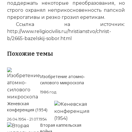
поддержать некоторые преобразования, но
реформирования церкви,
строго охранял неприкосновенность папской
урегулирования военного конфликта с
прерогативы и резко грозил еретикам.
гуситами и воссоединения Западной и
Ссылка на источник:
Восточной церквей. В действительности
http://www.religiocivilis.ru/hristianstvo/christ-
собор стал ареной борьбы папы и собора
b/2665-bazelskij-sobor.html
за верховную власть. Ещё до открытия
собора Мартин V умер.
Похожие темы
Фото статьи:
Изобретение атомно-
силового микроскопа
1986 год
Женевская
конференция (1954)
26.04.1954 - 21.07.1954
Вторая каппельская
война