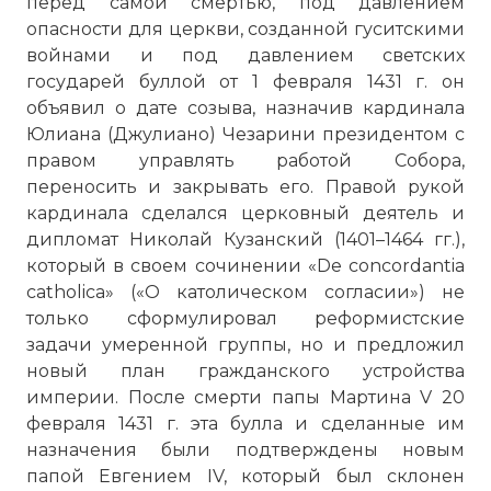
перед самой смертью, под давлением
опасности для церкви, созданной гуситскими
войнами и под давлением светских
государей буллой от 1 февраля 1431 г. он
объявил о дате созыва, назначив кардинала
Юлиана (Джулиано) Чезарини президентом с
правом управлять работой Собора,
переносить и закрывать его. Правой рукой
кардинала сделался церковный деятель и
дипломат Николай Кузанский (1401–1464 гг.),
который в своем сочинении «De concordantia
catholica» («О католическом согласии») не
только сформулировал реформистские
задачи умеренной группы, но и предложил
новый план гражданского устройства
империи. После смерти папы Мартина V 20
февраля 1431 г. эта булла и сделанные им
назначения были подтверждены новым
Мартин V. Собор был созван папой
папой Евгением IV, который был склонен
Мартином V в 1431 года для