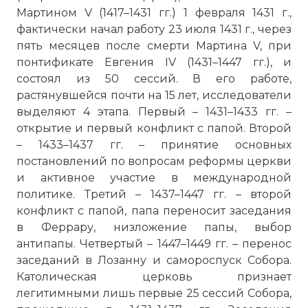
Мартином V (1417–1431 гг.) 1 февраля 1431 г.,
фактически начал работу 23 июля 1431 г., через
пять месяцев после смерти Мартина V, при
понтификате Евгения IV (1431–1447 гг.), и
состоял из 50 сессий. В его работе,
растянувшейся почти на 15 лет, исследователи
выделяют 4 этапа. Первый – 1431–1433 гг. –
открытие и первый конфликт с папой. Второй
– 1433–1437 гг. – принятие основных
постановлений по вопросам реформы церкви
и активное участие в международной
политике. Третий – 1437–1447 гг. – второй
конфликт с папой, папа переносит заседания
в Феррару, низложение папы, выбор
антипапы. Четвертый – 1447–1449 гг. – перенос
заседаний в Лозанну и самороспуск Собора.
Католическая церковь признает
легитимными лишь первые 25 сессий Собора,