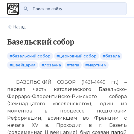
Назад
Базельский собор
#базельский собор
#церковный собор
#базела
#швейцария
#лозанна
#папа
#мартин v
БАЗЕЛЬСКИЙ СОБОР (1431–1449 гг.) –
первая часть католического Базельско-
Ферраро-Флорентийско-Римского собора
(Семнадцатого «вселенского»), один из
моментов в процессе подготовки
Реформации, возникшем во Франции с
начала XV в. Проходил в г. Базель
(современная Швейцария), был созван папой