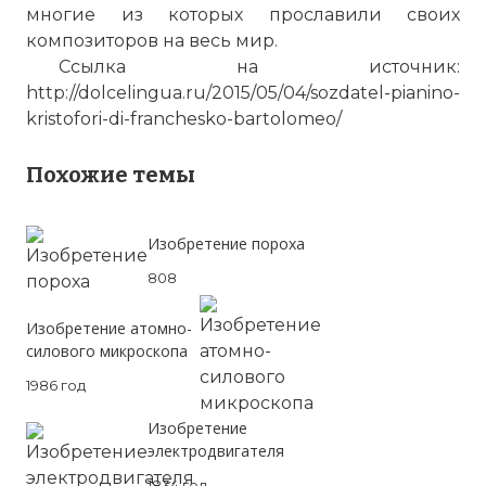
многие из которых прославили своих
☓
композиторов на весь мир.
Ссылка на источник:
http://dolcelingua.ru/2015/05/04/sozdatel-pianino-
kristofori-di-franchesko-bartolomeo/
Похожие темы
Изобретение пороха
808
Изобретение атомно-
силового микроскопа
1986 год
Изобретение
Продолжал делать новые фортепиано –
электродвигателя
попутно дорабатывая и развивая
1834 год