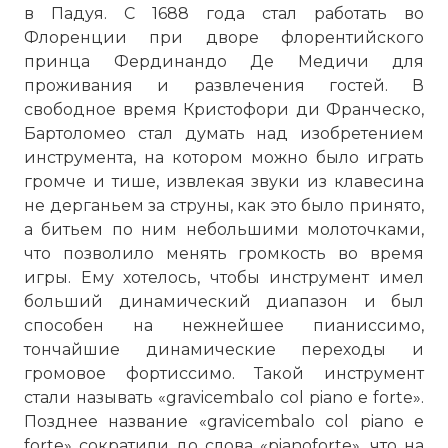
в Падуя. С 1688 года стал работать во
Флоренции при дворе флорентийского
принца Фердинандо Де Медичи для
проживания и развлечения гостей. В
свободное время Кристофори ди Франческо,
Бартоломео стал думать над изобретением
инструмента, на котором можно было играть
громче и тише, извлекая звуки из клавесина
не дерганьем за струны, как это было принято,
а битьем по ним небольшими молоточками,
что позволило менять громкость во время
игры. Ему хотелось, чтобы инструмент имел
больший динамический диапазон и был
способен на нежнейшее пианиссимо,
тончайшие динамические переходы и
громовое фортиссимо. Такой инструмент
стали называть «gravicembalo col piano е forte».
Позднее название «gravicembalo col piano е
forte» сократили до слова «pianoforte», что на