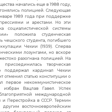
ства начались еще в 1988 году,
азгонялись полицией. Следующая
нваре 1989 года при поддержке
епрессиями и арестами. Но эти
жа социалистической системы
ции» положила студенческая
ть чешского студента, погибшего
ккупации Чехии (1939). Сперва
нческими лозунгами, но вскоре
жестоко разогнана полицией. На
 присоединилась творческая
ю поддержал кардинал Чехии
т отменил статью конституции о
л первое некоммунистическое
л избран Вацлав Гавел. Успех
благоприятной международной
 и Перестройка в СССР. Термин
к другим восточноевропейским