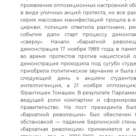
проявления оппозиционных настроений обще
в виде уличных акций протеста, но все р
серия массовых манифестаций прошла в я
церкви; полиция ответила разгонами, р
события дали старт процессу демонта
«сверху». Начало «бархатной револю
демонстрация 17 ноября 1989 года, в памя
во время протестов против нацистской о
демонстрация проходила под сугубо студе
приобрела политическое звучание и была 
следующий день к акциям студентов
интеллигенция, а 21 ноября оппозици
Франтишек Томашек. В результате Парламен
ведущей роли компартии и сформирова
правительство. На пост президента бы
«бархатной революции» был обеспечен 
обстановкой — падение Берлинской стены
«бархатная революция» применяется и 