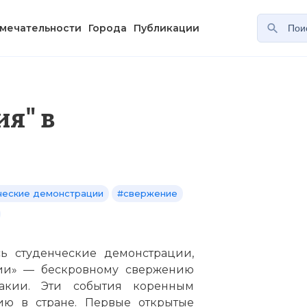
мечательности
Города
Публикации
я" в
ческие демонстрации
#свержение
сь студенческие демонстрации,
ии» — бескровному свержению
акии. Эти события коренным
ию в стране. Первые открытые