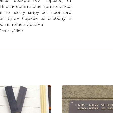
зошел бескровный переход от
 Впоследствии стал применяться
в по всему миру без военного
лен Днем борьбы за свободу и
отив тоталитаризма.
event/4961/