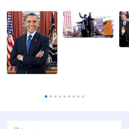
Президент США Барак Обама стал
лауреатом Нобелевской премии мира.
Премия, как отмечено в пресс-релизе,
была вручена ему за «исключительные
усилия по укреплению международной
дипломатии и кооперации между
людьми».
Фото статьи: