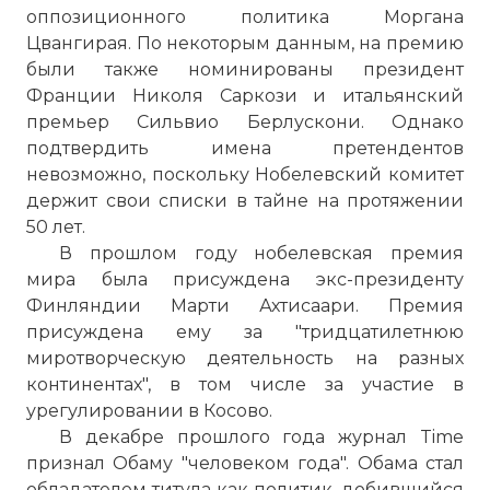
оппозиционного политика Моргана
Цвангирая. По некоторым данным, на премию
были также номинированы президент
Франции Николя Саркози и итальянский
премьер Сильвио Берлускони. Однако
подтвердить имена претендентов
невозможно, поскольку Нобелевский комитет
держит свои списки в тайне на протяжении
50 лет.
В прошлом году нобелевская премия
мира была присуждена экс-президенту
Финляндии Марти Ахтисаари. Премия
присуждена ему за "тридцатилетнюю
миротворческую деятельность на разных
континентах", в том числе за участие в
урегулировании в Косово.
В декабре прошлого года журнал Time
признал Обаму "человеком года". Обама стал
обладателем титула как политик, добившийся