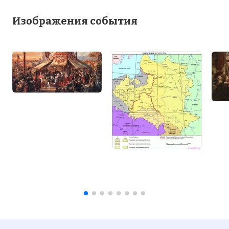
Изображения события
5 августа 1772 года в Петербурге была
подписана Австро-прусско-российская
конвенция о первом разделе Речи
Посполитой – некогда могущественного
союзного государства,
сформировавшегося в конце 14-16 веков
путем объединения владений
Польского королевства и Великого
княжества Литовского.
Фото статьи: