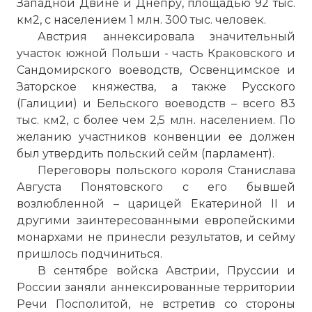
Западной Двине и Днепру, площадью 92 тыс.
км2, с населением 1 млн. 300 тыс. человек.
Австрия аннексировала значительный
участок южной Польши - часть Краковского и
Сандомирского воеводств, Освенцимское и
Заторское княжества, а также Русского
(Галиции) и Бельского воеводств – всего 83
тыс. км2, с более чем 2,5 млн. населением. По
желанию участников конвенции ее должен
был утвердить польский сейм (парламент).
Переговоры польского короля Станислава
Августа Понятовского с его бывшей
возлюбленной – царицей Екатериной II и
другими заинтересованными европейскими
монархами не принесли результатов, и сейму
пришлось подчиниться.
В сентябре войска Австрии, Пруссии и
России заняли аннексированные территории
Речи Посполитой, не встретив со стороны