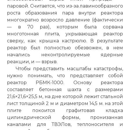
паровой. Считается, что из-за лавинообразного
роста образования пара внутри реактора
многократно возросло давление (фактически
— в 70 раз), которым была сорвана
многотонная плита, укрывающая реактор
Пытались выяснить степень угрозы для
сверху, как крышка кастрюлю. В результате
здоровья граждан соседних с
реактор был полностью обезвожен, в нем
Чернобылем областей.
начались неконтролируемые ядерные
Фото статьи:
реакции, и — взрыв.
Чтобы представить масштабы катастрофы,
нужно понимать, что представляет собой
реактор РБМК-1000. Основу реактора
составляет бетонная шахта с размерами
21,6×21,6×25,5 м, на дне которой лежит стальной
лист толщиной 2 м и диаметром 14,5 м. на этой
плите покоится графитовая кладка
цилиндрической формы, пронизанная
каналами для ТВЭЛов, теплоносителя и