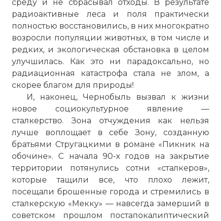
среду и не сбрасывал отходы. В результате
радиоактивные леса и поля практически
полностью восстановились, в них многократно
возросли популяции животных, в том числе и
редких, и экологическая обстановка в целом
улучшилась. Как это ни парадоксально, но
радиационная катастрофа стала не злом, а
скорее благом для природы!
И, наконец, Чернобыль вызвал к жизни
новое социокультурное явление —
сталкерство. Зона отчуждения как нельзя
лучше воплощает в себе Зону, созданную
братьями Стругацкими в романе «Пикник на
обочине». С начала 90-х годов на закрытие
территории потянулись сотни «сталкеров»,
которые тащили все, что плохо лежит,
Вернуться в статью:
Авария на
посещали брошенные города и стремились в
Чернобыльской АЭС
сталкерскую «Мекку» — навсегда замерший в
советском прошлом постапокалиптический