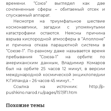
времени. “Союз” выглядел как две
сочлененные сферы – обитаемый отсек и
спускаемый аппарат.
Несмотря на триумфальное шествие
☓
космонавтики, загадки с упомянутыми
катастрофами остаются. Неясны причина
взрыва кислородной атмосферы в “Аполлоне”
и причина отказа парашютной системы в
“Союзе-1”. По-разному даже называется время
пребывания “Союза-1” на орбите: по
американским данным, Владимир Комаров
был на орбите 25 часов 12 минут, в версии
международной космической энциклопедии
К.Гэтланда – 26 часов 45 минут... "
Ссылка на источник: http://p-
pushkino.narod.ru/pages/157/if1.htm
Похожие темы