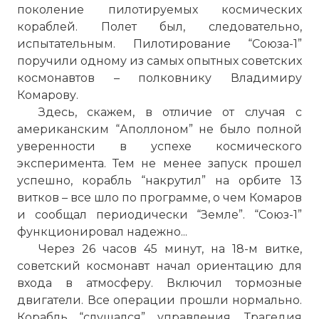
поколение пилотируемых космических
кораблей. Полет был, следовательно,
испытательным. Пилотирование “Союза-1”
поручили одному из самых опытных советских
космонавтов – полковнику Владимиру
Комарову.
Здесь, скажем, в отличие от случая с
американским “Аполлоном” не было полной
уверенности в успехе космического
эксперимента. Тем не менее запуск прошел
успешно, корабль “накрутил” на орбите 13
витков – все шло по программе, о чем Комаров
и сообщал периодически “Земле”. “Союз-1”
функционировал надежно...
Через 26 часов 45 минут, на 18-м витке,
советский космонавт начал ориентацию для
входа в атмосферу. Включил тормозные
двигатели. Все операции прошли нормально.
Корабль “слушался” управления. Трагедия