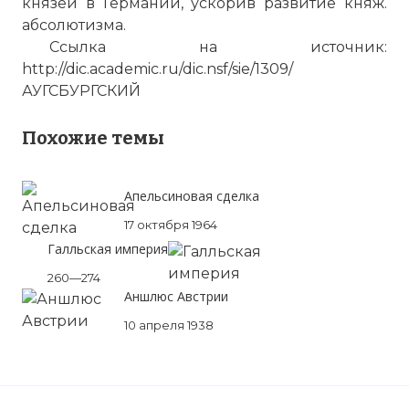
князей в Германии, ускорив развитие княж.
абсолютизма.
Ссылка на источник:
http://dic.academic.ru/dic.nsf/sie/1309/
АУГСБУРГСКИЙ
Похожие темы
Апельсиновая сделка
17 октября 1964
Галльская империя
260—274
Аншлюс Австрии
10 апреля 1938