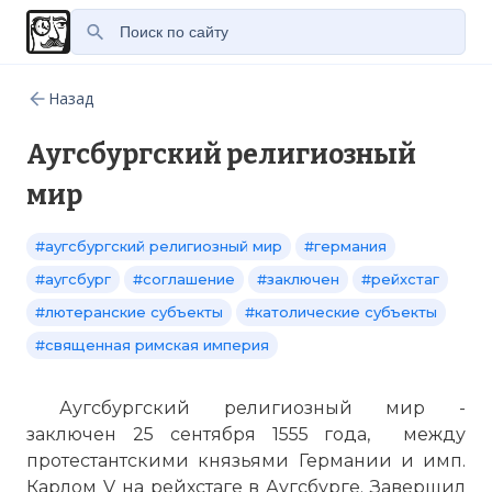
Назад
Аугсбургский религиозный
мир
#аугсбургский религиозный мир
#германия
#аугсбург
#соглашение
#заключен
#рейхстаг
#лютеранские субъекты
#католические субъекты
#священная римская империя
Аугсбургский религиозный мир -
заключен 25 сентября 1555 года, между
протестантскими князьями Германии и имп.
Карлом V на
рейхстаге
в Аугсбурге. Завершил