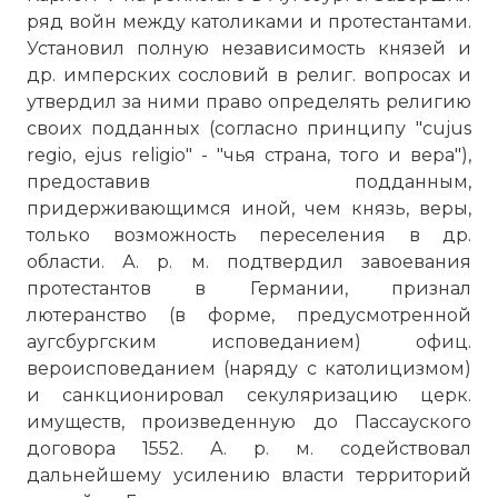
ряд войн между католиками и протестантами.
Установил полную независимость князей и
др. имперских сословий в религ. вопросах и
утвердил за ними право определять религию
своих подданных (согласно принципу "cujus
regio, ejus religio" - "чья страна, того и вера"),
предоставив подданным,
придерживающимся иной, чем князь, веры,
только возможность переселения в др.
области. А. р. м. подтвердил завоевания
протестантов в Германии, признал
лютеранство (в форме, предусмотренной
аугсбургским исповеданием) офиц.
вероисповеданием (наряду с католицизмом)
и санкционировал секуляризацию церк.
имуществ, произведенную до Пассауского
договора 1552. А. р. м. содействовал
дальнейшему усилению власти территорий